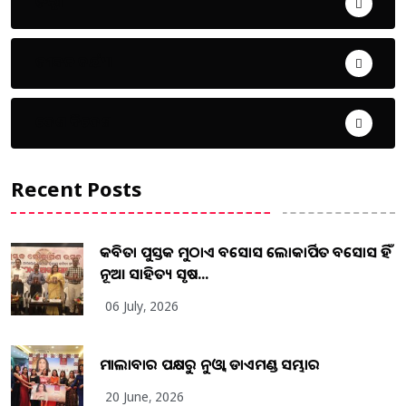
ଜିଲ୍ଲା
ଜୀବନ ଚର୍ଯ୍ୟା
ଦେଶ ବିଦେଶ
Recent Posts
କବିତା ପୁସ୍ତକ ମୁଠାଏ ଅବସୋସ ଲୋକାର୍ପିତ ଅବସୋସ ହିଁ
ନୂଆ ସାହିତ୍ୟ ସୃଷ...
06 July, 2026
ମାଲାବାର ପକ୍ଷରୁ ନୁଓ୍ବା ଡାଏମଣ୍ଡ ସମ୍ଭାର
20 June, 2026