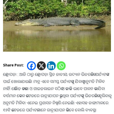
Share Post:
କେନ୍ଦ୍ରାପଡ଼ା : ଆଜି ଠାରୁ କେନ୍ଦ୍ରାପଡ଼ା ସ୍ଥିତ ଜାତୀୟ ଉଦ୍ୟାନ ଭିତରକନିକା ପର୍ଯ୍ୟଟକଙ୍କ
ପାଇଁ ଖୋଲାଯାଉଛି। ମାତ୍ର ଏବେ ସମସ୍ତ ପର୍ଯ୍ୟଟକଙ୍କୁ ଯିବାକୁ ଅନୁମତି ମିଳିବ
ନାହିଁ। କୋଭିଡ଼ କଟକଣା ଓ ଗାଇଡ଼ଲାଇନ ସଠିକ ଓ କଡାକଡି ଭାବେ ପାଳନ କରାଯିବ।
ବର୍ତ୍ତମାନ କେବଳ କଟେଜରେ ରାତ୍ରୀଯାପନ କରୁଥିବା ପର୍ଯ୍ୟଟକଙ୍କୁ ଭିତରକନିକା ବୁଲିବାକୁ
ଅନୁମତି ମିଳିବ। ଏନେଇ ପ୍ରଶାସନ ନିଷ୍ପତ୍ତି ନେଇଛି। ଏହାସହ ଡାଙ୍ଗମାଳରେ
୧୬ଟି କଟେଜରେ ପର୍ଯ୍ୟଟକମାନେ ରାତ୍ରୀଯାପନ କରିବେ ବୋଲି ବ୍ୟବସ୍ଥା