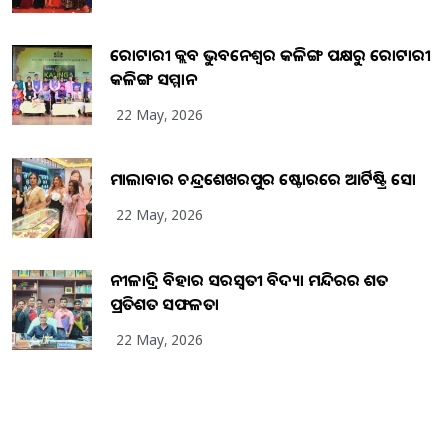
ରୋଟାରୀ କ୍ଲବ ଭୁବନେଶ୍ୱର କଳିଙ୍ଗ ପକ୍ଷରୁ ରୋଟାରୀ
କଳିଙ୍ଗ ସମ୍ମାନ
22 May, 2026
ମାଲାବାର ଚନ୍ଦ୍ରଶେଖରପୁର ଷ୍ଟୋରରେ ଆର୍ଟିଷ୍ଟ୍ରି ସୋ
22 May, 2026
ନୀଳାଦ୍ରି ବିହାର ସରସ୍ୱତୀ ବିଦ୍ୟା ମନ୍ଦିରର ଶତ
ପ୍ରତିଶତ ସଫଳତା
22 May, 2026