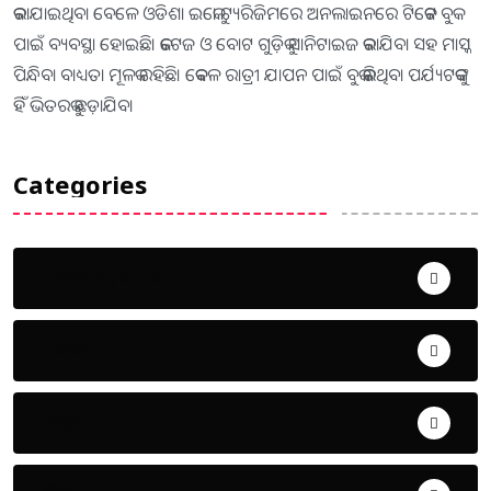
କରାଯାଇଥିବା ବେଳେ ଓଡିଶା ଇକୋ ଟ୍ୟୁରିଜିମରେ ଅନଲାଇନରେ ଟିକେଟ ବୁକ
ପାଇଁ ବ୍ୟବସ୍ଥା ହୋଇଛି। କଟେଜ ଓ ବୋଟ ଗୁଡ଼ିକୁ ସାନିଟାଇଜ କରାଯିବା ସହ ମାସ୍କ
ପିନ୍ଧିବା ବାଧ୍ୟତା ମୂଳକ ରହିଛି। କେବଳ ରାତ୍ରୀ ଯାପନ ପାଇଁ ବୁକ କରିଥିବା ପର୍ଯ୍ୟଟକଙ୍କୁ
ହିଁ ଭିତରକୁ ଛଡ଼ାଯିବ।
Categories
Uncategorized
ଅପରାଧ
ଖେଳ