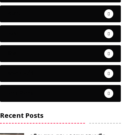
ଅପରାଧ
ଖେଳ
ଜିଲ୍ଲା
ଜୀବନ ଚର୍ଯ୍ୟା
ଦେଶ ବିଦେଶ
Recent Posts