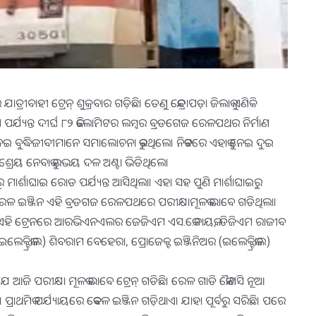
ୀବାହୀ ଟ୍ରେନ୍‍ ଶୁକ୍ରବାର ଗଡ଼ିଛି। ତେଣୁ କେନ୍ଦ୍ରାପଡ଼ା ଜିଲାକୁ ଏଣିକି
୍ଯ୍ୟନ୍ତ ଦୀର୍ଘ ୮୨ କିଲୋମିଟର ଲମ୍ବର ବ୍ରଡଗେଜ ରେଳପଥର ନିର୍ମାଣ
େଇ ବୁଦ୍ଧିଜୀବୀମାନେ ସମାଲୋଚନା କରୁଥିଲେ। ନିକଟରେ ଏହାକୁ ନେଇ ଦୁଇ
େୟ ନେବାକୁ ଉଭୟ ଦଳ ଅଣ୍ଟା ଭିଡିଥିଲେ।
ାରୁ ମାର୍ଶାଘାଇ ରୋଡ ପର୍ଯ୍ୟନ୍ତ ଆସିଥିଲା। ଏହା ସହ ପୁଣି ମାର୍ଶାଘାଇରୁ
 ରେଳ ଇଞ୍ଜିନ ଏହି ବ୍ରଡଗଜ ରେଳପଥରେ ପରୀକ୍ଷାମୂଳକ ଭାବେ ଗଡିଥିଲା।
ଭାବେ ଏହି ଟ୍ରେନରେ ଆରଭିଏନଏଲର ଜେଜିଏମ ଏସ.କେ.ନାୟକ, ଡିଜିଏମ ରାଜୀବ
େକ୍ଟ୍ରିକାଲ) ଶିବରାମ ବେହେରା, ପ୍ରୋଜେକ୍ଟ ଇଞ୍ଜିନିଅର (ଇଲେକ୍ଟ୍ରିକାଲ)
 ଆଜି ପରୀକ୍ଷା ମୂଳକ ଭାବେ ଟ୍ରେନ୍‍ ଗଡିଛି। ରେଳ ଗାଡି କୌଣସି ନୂଆ
ାଇଥାଏ। ପ୍ରାଥମିକ ପର୍ଯ୍ୟାୟରେ କେବଳ ଇଞ୍ଜିନ ଗଡ଼ିଥାଏ। ଯାହା ପୂର୍ବରୁ ସରିଛି। ପରେ