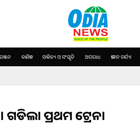
ଞ୍ଜନ
ବାଣିଜ୍ୟ
ସାହିତ୍ୟ ଓ ସଂସ୍କୃତି
ଅପରାଧ
ଜୀବନ ଚର୍ଯ୍ୟା
। ଗଡିଲା ପ୍ରଥମ ଟ୍ରେନ।