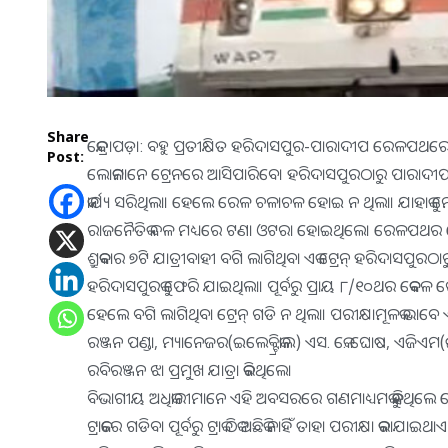
Share
କେନ୍ଦ୍ରାପଡ଼ା: ବହୁ ପ୍ରତୀକ୍ଷିତ ହରିଦାସପୁର-ପାରାଦୀପ ରେଳପଥରେ ଯାତ୍ର
Post:
ଲୋକମାନେ ଟ୍ରେନରେ ଆସିପାରିବେ। ହରିଦାସପୁରଠାରୁ ପାରାଦୀପ ପର
କାର୍ଯ୍ୟ ସରିଥିଲା। ହେଲେ ରେଳ ଚଳାଚଳ ହୋଇ ନ ଥିଲା। ଯାହାକୁ ନ
ରାଜନୈତିକ ଦଳ ମଧ୍ୟରେ ଟଣା ଓଟରା ହୋଇଥିଲେ। ରେଳପଥର ଶ୍ର
ଶ୍ରୁକବାର ୭ଟି ଯାତ୍ରୀବାହୀ ବଗି ଲାଗିଥିବା ଏକ ଟ୍ରେନ୍‍ ହରିଦାସପୁରଠ
ହରିଦାସପୁରକୁ ଫେରି ଯାଇଥିଲା। ପୂର୍ବରୁ ପ୍ରାୟ ୮/୧୦ଥର କେବଳ
ହେଲେ ବଗି ଲାଗିଥିବା ଟ୍ରେନ୍‍ ଗଡି ନ ଥିଲା। ପରୀକ୍ଷାମୂଳକ 
ରଞ୍ଜନ ପଣ୍ଡା, ମ୍ୟାନେଜର(ଇଲେକ୍ଟ୍ରିକାଲ) ଏସ. କେ. ଘୋଷ, ଏଜିଏମ(ଇଲ
ରବିରଞ୍ଜନ ଝା ପ୍ରମୁଖ ଯାତ୍ରା କରିଥିଲେ।
ବିଭାଗୀୟ ଅଧିକାରୀମାନେ ଏହି ଅବସରରେ ଗଣମାଧ୍ୟମକୁ କହିଥିଲେ ଯେ
ଟ୍ରାକରେ ଗଡିବା ପୂର୍ବରୁ ଟ୍ରାକ ଠିକ ଅଛିକି ନାହିଁ ତାହା ପରୀକ୍ଷା କରାଯ