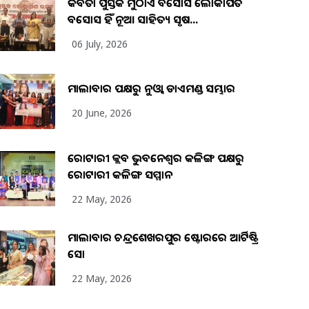
କବିତା ପୁସ୍ତକ ମୁଠାଏ ଅବସୋସ ଲୋକାର୍ପିତ
ଅବସୋସ ହିଁ ନୂଆ ସାହିତ୍ୟ ସୃଷ...
06 July, 2026
ମାଲାବାର ପକ୍ଷରୁ ନୁଓ୍ବା ଡାଏମଣ୍ଡ ସମ୍ଭାର
20 June, 2026
ରୋଟାରୀ କ୍ଲବ ଭୁବନେଶ୍ୱର କଳିଙ୍ଗ ପକ୍ଷରୁ
ରୋଟାରୀ କଳିଙ୍ଗ ସମ୍ମାନ
22 May, 2026
ମାଲାବାର ଚନ୍ଦ୍ରଶେଖରପୁର ଷ୍ଟୋରରେ ଆର୍ଟିଷ୍ଟ୍ରି
ସୋ
22 May, 2026