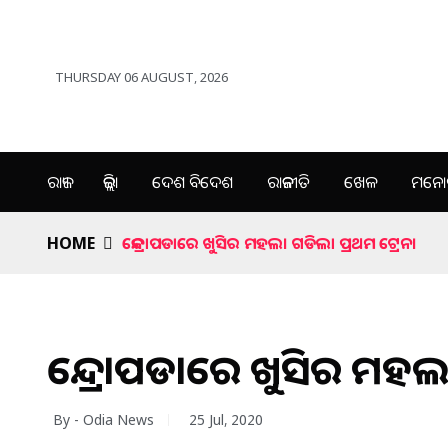
THURSDAY 06 AUGUST, 2026
ରାଜ୍ୟ
ଜିଲ୍ଲା
ଦେଶ ବିଦେଶ
ରାଜନୀତି
ଖେଳ
ମନୋର
HOME
କେନ୍ଦ୍ରାପଡାରେ ଖୁସିର ମହଲ। ଗଡିଲା ପ୍ରଥମ ଟ୍ରେନ।
କେନ୍ଦ୍ରାପଡାରେ ଖୁସିର ମହଲ
By - Odia News
25 Jul, 2020