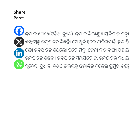
Share
Post:
କନ୍ଧମାଳ,୧୮।୧୨(ଓଡ଼ିଆ ନ୍ୟୁଜ): କନ୍ଧମାଳ ଜିଲାକୁ ପଞ୍ଚାୟତିରାଜ ମନ୍ତ୍
ଏକାଧିକ ପ୍ରକଳ୍ପ ଉଦ୍‌ଘାଟନ କରିଛନ୍ତି। ସେ ପୂର୍ବାହ୍ନରେ ଦାରିଙ୍ଗବାଡ଼ି
କୋଠା ଉଦ୍‌ଘାଟନ କରିଥିଲେ। ପରେ ମନ୍ତ୍ରୀ ଜେନା ବାଡ଼ାବାଙ୍ଗା ପଞ୍ଚା
ଉଦ୍‌ଘାଟନ କରିଛନ୍ତି । ଉଦ୍‌ଘାଟନ ସମୟରେ ଜି. ଉଦୟଗିରି ବିଧାୟକ ସାଲୁଗା ପ
ସୁବେନ୍ତୀ ପ୍ରଧାନ, ବିଡିଓ ଭକ୍ତବନ୍ଧୁ ଜନାର୍ଦ୍ଦନ ଦଳେଇ ପ୍ରମୁଖ ଉପସ୍ଥିତ 