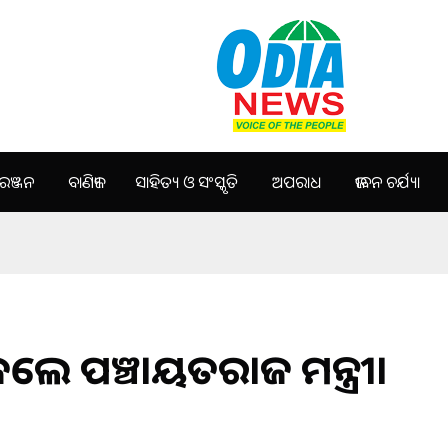
ଞ୍ଜନ
ବାଣିଜ୍ୟ
ସାହିତ୍ୟ ଓ ସଂସ୍କୃତି
ଅପରାଧ
ଜୀବନ ଚର୍ଯ୍ୟା
 କଲେ ପଞ୍ଚାୟତରାଜ ମନ୍ତ୍ରୀ।