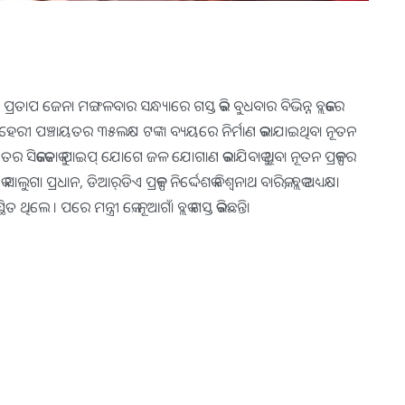
ରୀ ପ୍ରତାପ ଜେନା ମଙ୍ଗଳବାର ସନ୍ଧ୍ୟାରେ ଗସ୍ତ କରି ବୁଧବାର ବିଭିନ୍ନ ବ୍ଲକରେ
 ବ୍ଲକର ପ୍ଲିହେରୀ ପଞ୍ଚାୟତର ୩୫ଲକ୍ଷ ଟଙ୍କା ବ୍ୟୟରେ ନିର୍ମାଣ କରାଯାଇଥିବା ନୂତନ
ୟତର ସିକକେତାକୁ ପାଇପ୍‌ ଯୋଗେ ଜଳ ଯୋଗାଣ କରାଯିବାକୁ ଥିବା ନୂତନ ପ୍ରକଳ୍ପର
୍ରଧାନ, ଡିଆର୍‌ଡିଏ ପ୍ରକଳ୍ପ ନିର୍ଦ୍ଦେଶକ ବିଶ୍ବନାଥ ବାରିକ, ବ୍ଲକ ଅଧ୍ୟକ୍ଷା
ଥିଲେ । ପରେ ମନ୍ତ୍ରୀ କେ. ନୂଆଗାଁ ବ୍ଲକ ଗସ୍ତ କରିଛନ୍ତି।