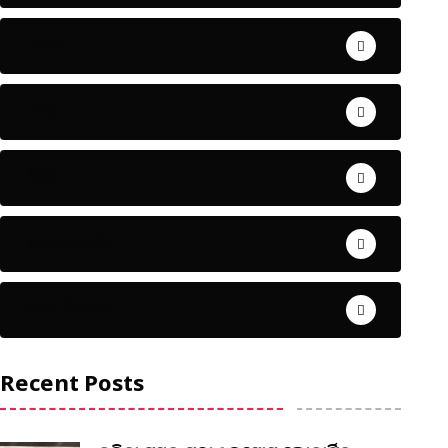
ଅପରାଧ
ଖେଳ
ଜିଲ୍ଲା
ଜୀବନ ଚର୍ଯ୍ୟା
ଦେଶ ବିଦେଶ
Recent Posts