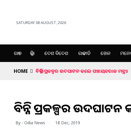
SATURDAY 08 AUGUST, 2026
ରାଜ୍ୟ
ଜିଲ୍ଲା
ଦେଶ ବିଦେଶ
ରାଜନୀତି
ଖେଳ
ମନୋର
HOME
ବିଭିନ୍ନ ପ୍ରକଳ୍ପର ଉଦଘାଟନ କଲେ ପଞ୍ଚାୟତରାଜ ମନ୍ତ୍ରୀ।
ବିଭିନ୍ନ ପ୍ରକଳ୍ପର ଉଦଘାଟନ
By - Odia News
18 Dec, 2019