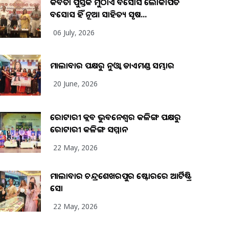
କବିତା ପୁସ୍ତକ ମୁଠାଏ ଅବସୋସ ଲୋକାର୍ପିତ
ଅବସୋସ ହିଁ ନୂଆ ସାହିତ୍ୟ ସୃଷ...
06 July, 2026
ମାଲାବାର ପକ୍ଷରୁ ନୁଓ୍ବା ଡାଏମଣ୍ଡ ସମ୍ଭାର
20 June, 2026
ରୋଟାରୀ କ୍ଲବ ଭୁବନେଶ୍ୱର କଳିଙ୍ଗ ପକ୍ଷରୁ
ରୋଟାରୀ କଳିଙ୍ଗ ସମ୍ମାନ
22 May, 2026
ମାଲାବାର ଚନ୍ଦ୍ରଶେଖରପୁର ଷ୍ଟୋରରେ ଆର୍ଟିଷ୍ଟ୍ରି
ସୋ
22 May, 2026