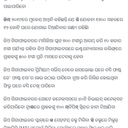
ପାଇପାରିବେ।
ଏଜିଏମ୍‌ ୨୦୧୯ରେ ମୁକେଶ୍ ଅମ୍ବାନି କହିଛନ୍ତି ଯେ ଏହି ଯୋଜନା ୧୬୦୦ ସହରରେ
୧୨ କୋଟି ଘରେ ଯୋଗାଇ ଦିଆଯିବାର ଲକ୍ଷ୍ୟ ରହିଛି।
ଜିଓ ଗିଗାଫାଇବରର ମାସିକିଆ ପ୍ଲାନ୍ ୭୦୦ ଟଙ୍କାରୁ ଆରମ୍ଭ କରି ୧୦ ହଜାର
ଟଙ୍କା ପର୍ଯ୍ୟନ୍ତ ରହିବ। ଜିଓ ଗିଗାଫାଇବରରେ ଇଣ୍ଟରନ୍ୟାସନାଲ କଲିଙ୍ଗ୍‌ରେ
ଗ୍ରାହକଙ୍କୁ ୫୦୦ ଟଙ୍କା ପ୍ରତି ମାସରେ ଦେବାକୁ ହେବ।
ଜିଓ ଗିଗାଫାଇବର ପ୍ରିମିୟମ୍‌ ସର୍ଭିସ୍‌ ନେଲେ ଉପଭୋକ୍ତା ଘରେ ବସି ଫାଷ୍ଟ
ଡେ’ ଫାଷ୍ଟ ସୋ’ର ଲାଭ ଉଠାଇ ପାରିବେ। ନୂଆ କରି ରିଲିଜ ହୋଇଥିବା
ଫିଲ୍ମ ଘରେ ବସି ଦେଖି ପାରିବେ।
ଜିଓ ଗିଗାଫାଇବରର ଗୋଟେ କନେକ୍‌ସନ୍‌ରେ ୪୦ଟି ଡିଭାଇସ୍ କନେକ୍‌ସନ୍‌
କରିପାରିବେ। ଟ୍ରାଏଲରେ ଗ୍ରାହକଙ୍କୁ ୧୦୦ ଏମ୍‌ବିପିଏସ୍‌ ସ୍ପିଡ୍‌ର ଡାଟା ଦିଆଯିବ।
ଜିଓ ଗିଗାଫାଇବର ପ୍ଳାନ୍‌ରେ ଏକ ସେଟ୍‌ଟପ୍‌ ବକ୍ସ ମିଳିବ। ଏହି ବକ୍ସରେ ମିକ୍ସଡ୍
ରିଆଲିଟି (MR) ସପୋର୍ଟ ମିଳିବ। ଯେଉଁଥିରେ ଗ୍ରାହକ ଫିଲ୍ମ ହଲ୍ ଭଳି