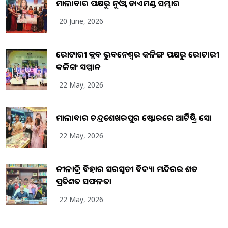
ମାଲାବାର ପକ୍ଷରୁ ନୁଓ୍ବା ଡାଏମଣ୍ଡ ସମ୍ଭାର
20 June, 2026
ରୋଟାରୀ କ୍ଲବ ଭୁବନେଶ୍ୱର କଳିଙ୍ଗ ପକ୍ଷରୁ ରୋଟାରୀ
କଳିଙ୍ଗ ସମ୍ମାନ
22 May, 2026
ମାଲାବାର ଚନ୍ଦ୍ରଶେଖରପୁର ଷ୍ଟୋରରେ ଆର୍ଟିଷ୍ଟ୍ରି ସୋ
22 May, 2026
ନୀଳାଦ୍ରି ବିହାର ସରସ୍ୱତୀ ବିଦ୍ୟା ମନ୍ଦିରର ଶତ
ପ୍ରତିଶତ ସଫଳତା
22 May, 2026