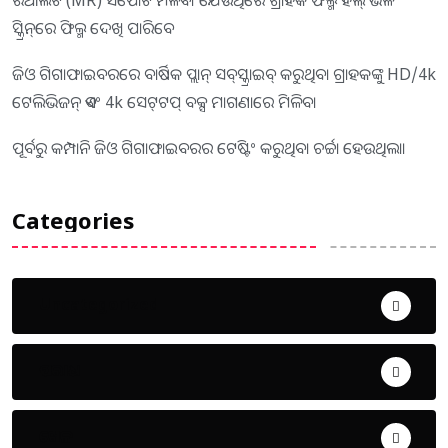
ସ୍କ୍ରିନ୍‌ରେ ଫିଲ୍ମ ଦେଖି ପାରିବେ
ଜିଓ ଗିଗାଫାଇବରରେ ବାର୍ଷିକ ପ୍ଲାନ୍ ସବ୍‌ସ୍କ୍ରାଇବ୍‌ କରୁଥିବା ଗ୍ରାହକଙ୍କୁ HD/4k
ଟେଲିଭିଜନ୍ ଏବଂ 4k ସେଟ୍‌ଟପ୍ ବକ୍ସ ମାଗଣାରେ ମିଳିବ।
ପୂର୍ବରୁ କମ୍ପାନି ଜିଓ ଗିଗାଫାଇବରର ଟେଷ୍ଟିଂ କରୁଥିବା ଚର୍ଚ୍ଚା ହେଉଥିଲା।
Categories
Uncategorized
ଅପରାଧ
ଖେଳ