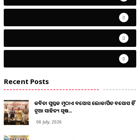
ଜିଲ୍ଲା
ଜୀବନ ଚର୍ଯ୍ୟା
ଦେଶ ବିଦେଶ
Recent Posts
କବିତା ପୁସ୍ତକ ମୁଠାଏ ଅବସୋସ ଲୋକାର୍ପିତ ଅବସୋସ ହିଁ
ନୂଆ ସାହିତ୍ୟ ସୃଷ...
06 July, 2026