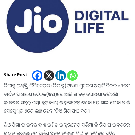
Share Post:
ରିଲାଏନ୍ସ ଇଣ୍ଡଷ୍ଟ୍ରି ଲିମିଟେଡ୍‌ର (ରିଲାଏନ୍ସ) ଅଧ୍ୟକ୍ଷ ମୁକେଶ ଅମ୍ବାନି ନିଜର ୪୨ତମ
ବାର୍ଷିକ ସାଧାରଣ ବୈଠକ(ଏଜିଏମ୍‌)ରେ ଆଜି ଏକ ବଡ଼ ଘୋଷଣା କରିଛନ୍ତି।
ଭାରତର ସବୁଠୁ ଶସ୍ତା ବ୍ରଡ୍‌ବ୍ୟାଣ୍ଡ ଇଣ୍ଟରନେଟ୍ ସେବା ଯୋଗାଇ ଦେବା ପାଇଁ
ସେପ୍ଟେମ୍ବର ୫ରେ ଲଞ୍ଚ ହେବ ‘ଜିଓ ଗିଗାଫାଇବର’।
ଜିଓ ଗିଗା ଫାଇବର ଏକ ହାଇସ୍ପିଡ୍ ଇଣ୍ଟରନେଟ୍ ସର୍ଭିସ୍‌। ଏଡି ଗିଗାଫାଇବରରେ
ଗ୍ରାହକ ଇଣ୍ଟରନେଟ୍ ସର୍ଭିସ୍‌ ସହିତ କଲିଙ୍ଗ୍, ଟିଭି ଏବଂ ଡିଟିଏଚର ସୁବିଧା