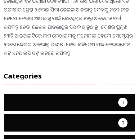
ହୋଇଥିବା ଏହି ପରୀକ୍ଷା ଦେଶବ୍ୟାପୀ ୮.୫୮ଲକ୍ଷ ପିଲା ଦେଇଥିଲେ। ଏହି
ପରୀକ୍ଷାର ଶ୍ରେଷ୍ଠ ୨.୫ଲକ୍ଷ ପିଲା ଜେଇଇ ଆଡଭାନ୍ସ ଦେବାକୁ ମନୋନୀତ
ହେବେ। ଜେଇଇ ଆଡଭାନ୍ସ ପାଇଁ ସେପ୍ଟେମ୍ବର ୧୨ରୁ ଆବେଦନ ଫର୍ମ
ଉପଲବ୍ଧ ହେବ। ଜେଇଇ ଆଡଭାନ୍ସର ସଫଳ ଛାତ୍ରଛାତ୍ରୀ ଦେଶର ପ୍ରମୁଖ
୨୩ଟି ଆଇଆଇଟିରେ ନାମ ଲେଖାଇବାକୁ ମନୋନୀତ ହେବେ। ସେପ୍ଟେମ୍ବର
୨୭ରେ ଜେଇଇ ଆଡଭାନ୍ସ ପରୀକ୍ଷା ହେବ। ସବିଶେଷ ଫଳ ଜେଇଇମେନ
ଡଟ୍‌ ଏନଆଇସି ଡଟ୍‌ ଇନରେ ଉପଲବ୍ଧ।
Categories
Uncategorized
ଅପରାଧ