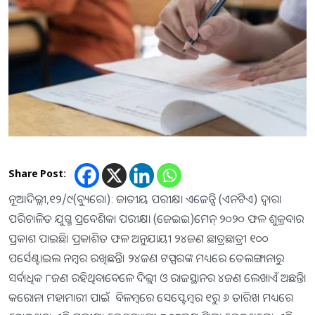
Share Post:
ନୂଆଦିଲ୍ଲୀ,୧୨/୯(ବ୍ୟୁରୋ): ଜାତୀୟ ପରୀକ୍ଷା ଏଜେନ୍ସି (ଏନଟିଏ) ଦ୍ବାରା
ପରିଚାଳିତ ଯୁଗ୍ମ ପ୍ରବେଶିକା ପରୀକ୍ଷା (ଜେଇଇ)ମେନ୍‌ ୨୦୨୦ ଫଳ ଶୁକ୍ରବାର
ପ୍ରକାଶ ପାଇଛି। ପ୍ରକାଶିତ ଫଳ ଅନୁଯାୟୀ ୨୪ଜଣ ଛାତ୍ରଛାତ୍ରୀ ୧୦୦
ପର୍ସେଣ୍ଟାଇଲ ନମ୍ବର ରଖିଛନ୍ତି। ୨୪ଜଣ ଟପ୍ପରଙ୍କ ମଧ୍ୟରେ ତେଲଙ୍ଗାନାରୁ
ସର୍ବାଧିକ ୮ଜଣ ରହିଥିବାବେଳେ ଦିଲ୍ଲୀ ଓ ରାଜସ୍ଥାନର ୪ଜଣ ଲେଖାଏଁ ଅଛନ୍ତି।
କରୋନା ମହାମାରୀ ପାଇଁ ବିଳମ୍ବରେ ସେପ୍ଟେମ୍ବର ୧ରୁ ୬ ତାରିଖ ମଧ୍ୟରେ