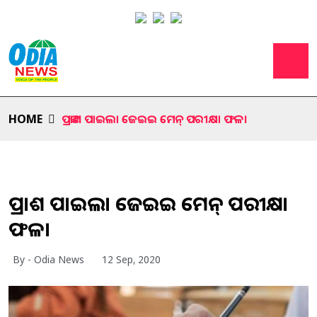
HOME
ପ୍ରକାଶ ପାଇଲା ଜେଇଇ ମେନ୍ ପରୀକ୍ଷା ଫଳ।
ପ୍ରକାଶ ପାଇଲା ଜେଇଇ ମେନ୍ ପରୀକ୍ଷା
ଫଳ।
By - Odia News
12 Sep, 2020