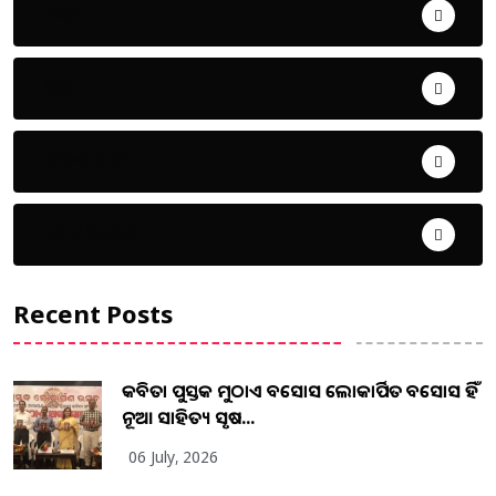
ଖେଳ
ଜିଲ୍ଲା
ଜୀବନ ଚର୍ଯ୍ୟା
ଦେଶ ବିଦେଶ
Recent Posts
କବିତା ପୁସ୍ତକ ମୁଠାଏ ଅବସୋସ ଲୋକାର୍ପିତ ଅବସୋସ ହିଁ
ନୂଆ ସାହିତ୍ୟ ସୃଷ...
06 July, 2026