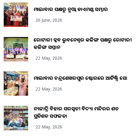
ମାଲାବାର ପକ୍ଷରୁ ନୁଓ୍ବା ଡାଏମଣ୍ଡ ସମ୍ଭାର
20 June, 2026
ରୋଟାରୀ କ୍ଲବ ଭୁବନେଶ୍ୱର କଳିଙ୍ଗ ପକ୍ଷରୁ ରୋଟାରୀ
କଳିଙ୍ଗ ସମ୍ମାନ
22 May, 2026
ମାଲାବାର ଚନ୍ଦ୍ରଶେଖରପୁର ଷ୍ଟୋରରେ ଆର୍ଟିଷ୍ଟ୍ରି ସୋ
22 May, 2026
ନୀଳାଦ୍ରି ବିହାର ସରସ୍ୱତୀ ବିଦ୍ୟା ମନ୍ଦିରର ଶତ
ପ୍ରତିଶତ ସଫଳତା
22 May, 2026