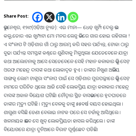
Share Post:
ଭୁବନେଶ୍ୱର, ୧୨ା୯(ଓଡ଼ିଆ ନ୍ୟୁଜ): ଏଇ ମୀନା— ଧେତ୍ ଖୁମ୍ପି ଦେଲୁ ଭଲ
କଲୁ,ତୋର ଏଇ ଖୁମ୍ପାଟା ମୋ ମନର ଲେନ୍ସ ଭିତରେ ଗାର ହୋଇ ରହିଗଲା !
ଏ ସ°ଳାପ ଟି ଓଡ଼ିଶାର ଗାଁ ଠାରୁ ଆରମ୍ଭ କରି ସହର ପର୍ଯ୍ୟନ୍ତ, ଟୋକା ଠାରୁ
ବୁଢା ପର୍ଯ୍ୟନ୍ତ ସମସ୍ତଙ୍କ କଣ୍ଠରେ ଶୁଣିବାକୁ ମିଳୁଥିଲା। ଯେତେବେଳେ ଯାତ୍ରା
କଥା ଆଲୋଚନାକୁ ଆସେ ସେତେବେଳେ ସେହି ମହାନ କଳାକାର ଭିକୁ ସେଟ୍
ଓରଫ ମହେନ୍ଦ୍ର ଦାସଙ୍କ କଥା ଲୋକାଦୃତ ହୁଏ । ତାଙ୍କର ନିଖୁଣ ଅଭିନୟ
ସାଙ୍ଗକୁ ଲୋମ ଟାଙ୍କୁରା ସ°ଳାପ ପାଇଁ ସେ ଓଡ଼ିଶାର ପୁରପଲ୍ଲୀରେ ଭିକୁ ସେଟ୍
ନାମରେ ପରିଚିତ ଥିଲେ। ଆଜି ସେହି ଲୋକପ୍ରିୟ ଯାତ୍ରା କଳାକାର ମହେନ୍ଦ୍ର
ଦାସଙ୍କ ଅକାଳ ବିୟୋଗ ଘଟିଛି। ଚୌଦ୍ୱାର ସ୍ଥିତ ବାସଭବନରେ ହୃଦଘାତରେ
ତାଙ୍କର ମୃତ୍ୟୁ ଘଟିଛି । ମୃତ୍ୟୁ ବେଳକୁ ତାଙ୍କୁ ୫୫ବର୍ଷ ବୟସ ହୋଇଥିଲା ।
ଶାଗୁଣା ବସିଛି ଡେଣା ବେଲାଇ ନାଟକ ପରେ ସେ ଚର୍ଚ୍ଚାକୁ ଆସିଥିଲେ ।
ଖଳନାୟକ ଭାବେ ସେ ଖୁବ୍ ଲୋକପ୍ରିୟତା ହାସଲ କରିଥିଲେ । ତାଙ୍କ
ବିୟୋଗରେ ଯାତ୍ରା ଦୁନିଆରେ ବିରାଟ ପୂର୍ଣ୍ଣଛେଦ ପଡିଛି।