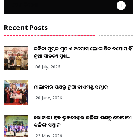
ଦେଶ ବିଦେଶ
Recent Posts
କବିତା ପୁସ୍ତକ ମୁଠାଏ ଅବସୋସ ଲୋକାର୍ପିତ ଅବସୋସ ହିଁ
ନୂଆ ସାହିତ୍ୟ ସୃଷ...
06 July, 2026
ମାଲାବାର ପକ୍ଷରୁ ନୁଓ୍ବା ଡାଏମଣ୍ଡ ସମ୍ଭାର
20 June, 2026
ରୋଟାରୀ କ୍ଲବ ଭୁବନେଶ୍ୱର କଳିଙ୍ଗ ପକ୍ଷରୁ ରୋଟାରୀ
କଳିଙ୍ଗ ସମ୍ମାନ
22 May, 2026