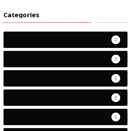
Categories
Uncategorized
ଅପରାଧ
ଖେଳ
ଜିଲ୍ଲା
ଜୀବନ ଚର୍ଯ୍ୟା