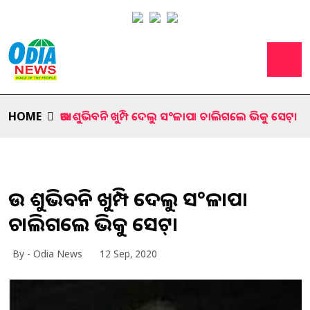
HOME
ଆଉ ଶୁଭିବନି ଖୁମ୍ପି ଦେଲୁ ସ°ଳାପ। ଚାଲିଗଲେ ଭିକୁ ସେଟ୍।
ଆଉ ଶୁଭିବନି ଖୁମ୍ପି ଦେଲୁ ସ°ଳାପ।
ଚାଲିଗଲେ ଭିକୁ ସେଟ୍।
By - Odia News
12 Sep, 2020