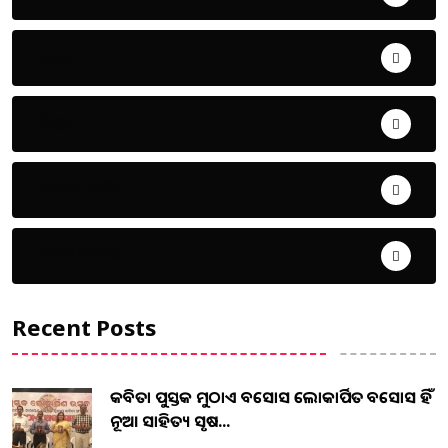
ଖେଳ
ଜିଲ୍ଲା
ଜୀବନ ଚର୍ଯ୍ୟା
ଦେଶ ବିଦେଶ
Recent Posts
କବିତା ପୁସ୍ତକ ମୁଠାଏ ଅବସୋସ ଲୋକାର୍ପିତ ଅବସୋସ ହିଁ
ନୂଆ ସାହିତ୍ୟ ସୃଷ...