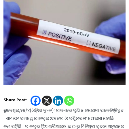
Share Post:
ଭୁବନେଶ୍ୱର,୨୫/୪(ଓଡ଼ିଆ ନ୍ୟୁଜ): ରାଜ୍ୟରେ ପୁଣି ୫ କରୋନା ପଜେଟିଭ୍ ଚିହ୍ନଟ
। ଏମାନେ ସମସ୍ତେ ଯାଜପୁର ଅଞ୍ଚଳର ଓ ପଶ୍ଚିମବଙ୍ଗ ଫେରନ୍ତା ବୋଲି
ଜଣାପଡ଼ିଛି । ଯାଜପୁର ଡ଼ିଆଇପିଆରଓ ଙ୍କ ଠାରୁ ମିଳିଥିବା ସୂଚନା ଅନୁସାରେ