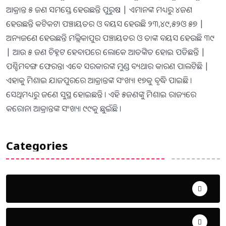
ଆକ୍ରାନ୍ତ ୫ ଜଣ ସମସ୍ତେ ହେଉଛନ୍ତି ପୁରୁଷ | ଏମାନଙ୍କ ମଧ୍ୟରୁ ୪ଜଣ
ହେଉଛନ୍ତି କଟିକଟା ପଞ୍ଚାୟତର ଓ ବୟସ ହେଉଛି ୨୩,୪୯,୫୨ଓ ୫୭ |
ଅନ୍ୟଜଣେ ହେଉଛନ୍ତି ମଲ୍ଲିକାପୁର ପଞ୍ଚାୟତର ଓ ତାଙ୍କ ବୟସ ହେଉଛି ୩୯
| ଆଉ ୫ ଜଣ ଚିହ୍ନଟ ହେବାପରେ ଲୋକେ ଆତଙ୍କିତ ହୋଇ ପଡିଛନ୍ତି |
ପଶ୍ଚିମବଙ୍ଗ ଫେରନ୍ତା ଏବେ ସରକାରଙ୍କ ମୁଣ୍ଡ ବ୍ୟଥାର କାରଣ ପାଲଟିଛି |
ଏହାକୁ ମିଶାଇ ଯାଜପୁରରେ ଆକ୍ରାନ୍ତଙ୍କ ସଂଖ୍ୟା ୧୭କୁ ବୃଦ୍ଧି ପାଇଛି ।
ସେଥିମଧ୍ୟରୁ ଜଣେ ସୁସ୍ଥ ହୋଇଛନ୍ତି । ଏହି ୫ଜଣଙ୍କୁ ମିଶାଇ ରାଜ୍ୟରେ
କରୋନା ଆକ୍ରାନ୍ତଙ୍କ ସଂଖ୍ୟା ୯୯କୁ ଛୁଇଁଛି ।
Categories
Uncategorized
ଅପରାଧ