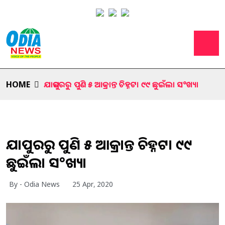
HOME
ଯାଜପୁରରୁ ପୁଣି ୫ ଆକ୍ରାନ୍ତ ଚିହ୍ନଟ। ୯୯ ଛୁଇଁଲା ସ°ଖ୍ୟା
ଯାଜପୁରରୁ ପୁଣି ୫ ଆକ୍ରାନ୍ତ ଚିହ୍ନଟ। ୯୯
ଛୁଇଁଲା ସ°ଖ୍ୟା
By - Odia News
25 Apr, 2020