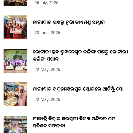
06 July, 2026
ମାଲାବାର ପକ୍ଷରୁ ନୁଓ୍ବା ଡାଏମଣ୍ଡ ସମ୍ଭାର
20 June, 2026
ରୋଟାରୀ କ୍ଲବ ଭୁବନେଶ୍ୱର କଳିଙ୍ଗ ପକ୍ଷରୁ ରୋଟାରୀ
କଳିଙ୍ଗ ସମ୍ମାନ
22 May, 2026
ମାଲାବାର ଚନ୍ଦ୍ରଶେଖରପୁର ଷ୍ଟୋରରେ ଆର୍ଟିଷ୍ଟ୍ରି ସୋ
22 May, 2026
ନୀଳାଦ୍ରି ବିହାର ସରସ୍ୱତୀ ବିଦ୍ୟା ମନ୍ଦିରର ଶତ
ପ୍ରତିଶତ ସଫଳତା