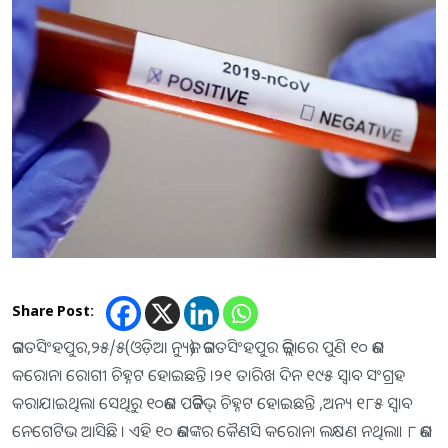
Share Post:
ଜଗତସିଂହପୁର,୨୫/୫(ଓଡ଼ିଆ ନ୍ୟୁଜ): ଜଗତସିଂହପୁର ଜିଲ୍ଲାରେ ପୁଣି ୧୦ ଜଣ
କରୋନା ରୋଗୀ ଚିହ୍ନଟ ହୋଇଛନ୍ତି ।୨୧ ତାରିଖ ଦିନ ୧୯୫ ସ୍ୱାବ ସଂଗ୍ରହ
କରାଯାଇଥିଲା ସେଥିରୁ ୧୦ଜଣ ପଜିଟିଭ୍ ଚିହ୍ନଟ ହୋଇଛନ୍ତି ,ଅନ୍ୟ ୧୮୫ ସ୍ୱାବ
ନେଗେଟିଭ ଆସିଛି । ଏହି ୧୦ ଜଣଙ୍କର କୈଣସି କରୋନା ଲକ୍ଷଣ ନଥିଲା। ୮ ଜଣ