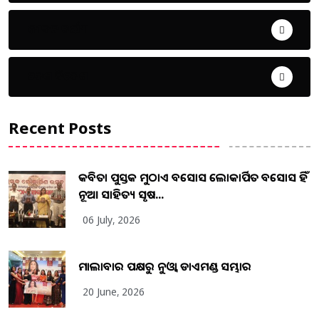
ଜୀବନ ଚର୍ଯ୍ୟା
ଦେଶ ବିଦେଶ
Recent Posts
କବିତା ପୁସ୍ତକ ମୁଠାଏ ଅବସୋସ ଲୋକାର୍ପିତ ଅବସୋସ ହିଁ
ନୂଆ ସାହିତ୍ୟ ସୃଷ...
06 July, 2026
ମାଲାବାର ପକ୍ଷରୁ ନୁଓ୍ବା ଡାଏମଣ୍ଡ ସମ୍ଭାର
20 June, 2026