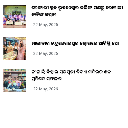
ରୋଟାରୀ କ୍ଲବ ଭୁବନେଶ୍ୱର କଳିଙ୍ଗ ପକ୍ଷରୁ ରୋଟାରୀ
କଳିଙ୍ଗ ସମ୍ମାନ
22 May, 2026
ମାଲାବାର ଚନ୍ଦ୍ରଶେଖରପୁର ଷ୍ଟୋରରେ ଆର୍ଟିଷ୍ଟ୍ରି ସୋ
22 May, 2026
ନୀଳାଦ୍ରି ବିହାର ସରସ୍ୱତୀ ବିଦ୍ୟା ମନ୍ଦିରର ଶତ
ପ୍ରତିଶତ ସଫଳତା
22 May, 2026
Copyright
2026
BrandingKaro.com
. All Rights Reserved.