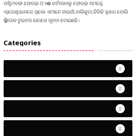
ପଶ୍ଚିମବଙ୍ଗ ଫେରନ୍ତା ଓ ୨ଜଣ ତାମିଲନାଡୁ ଫେରନ୍ତା ସମସ୍ତେ
କ୍ବାରେଣ୍ଟାଇନରେ ଥିଲେ। ଏମାନେ ନାଉଗାଁ,ବାଲିକୁଦା,ବିରିଡ଼ି ବ୍ଲକର ବୋଲି
ଜିଲ୍ଲାପାଳ ଟୁଇଟର ଯୋଗେ ସୂଚନା ଦେଇଛନ୍ତି ।
Categories
Uncategorized
ଅପରାଧ
ଖେଳ
ଜିଲ୍ଲା