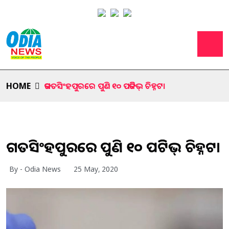
HOME
ଜଗତସିଂହପୁରରେ ପୁଣି ୧୦ ପଜିଟିଭ୍ ଚିହ୍ନଟ।
ଜଗତସିଂହପୁରରେ ପୁଣି ୧୦ ପଜିଟିଭ୍ ଚିହ୍ନଟ।
By - Odia News
25 May, 2020