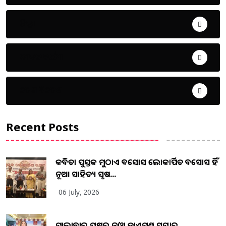
ଜିଲ୍ଲା
ଜୀବନ ଚର୍ଯ୍ୟା
ଦେଶ ବିଦେଶ
Recent Posts
କବିତା ପୁସ୍ତକ ମୁଠାଏ ଅବସୋସ ଲୋକାର୍ପିତ ଅବସୋସ ହିଁ
ନୂଆ ସାହିତ୍ୟ ସୃଷ...
06 July, 2026
ମାଲାବାର ପକ୍ଷରୁ ନୁଓ୍ବା ଡାଏମଣ୍ଡ ସମ୍ଭାର