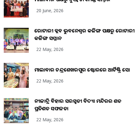
20 June, 2026
ରୋଟାରୀ କ୍ଲବ ଭୁବନେଶ୍ୱର କଳିଙ୍ଗ ପକ୍ଷରୁ ରୋଟାରୀ
କଳିଙ୍ଗ ସମ୍ମାନ
22 May, 2026
ମାଲାବାର ଚନ୍ଦ୍ରଶେଖରପୁର ଷ୍ଟୋରରେ ଆର୍ଟିଷ୍ଟ୍ରି ସୋ
22 May, 2026
ନୀଳାଦ୍ରି ବିହାର ସରସ୍ୱତୀ ବିଦ୍ୟା ମନ୍ଦିରର ଶତ
ପ୍ରତିଶତ ସଫଳତା
22 May, 2026