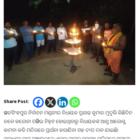
Share Post:
ଜଗତସିଂହପୁର ନିର୍ବାଚନ ମଣ୍ଡଳୀର ବିଧାୟକ ପ୍ରଶାନ୍ତ କୁମାର ମୁଦୁଲି କିଛିଦିନ
ତଳେ କରୋନା ପଜିଟିଭ ଚିହ୍ନଟ ହୋଇଥିବାରୁ ବିଧାୟକଙ୍କ ଆଶୁ ଆରୋଗ୍ଯ
କାମନା କରି ମନ୍ଦିରରେ ପ୍ରାର୍ଥନା କରାଯିବା ସହ ଦୀପ ଦାନ ଯାଇଛି।
ଗଳଧାରୀ ଗ୍ରାମ ପଞ୍ଚାୟତରେ ଏରଡା ଗ୍ରାମର ନବଗ୍ରହ ମନ୍ଦିରରେ ସମସ୍ତେ