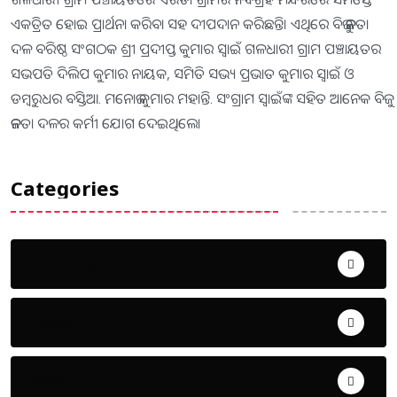
ଏକତ୍ରିତ ହୋଇ ପ୍ରାର୍ଥନା କରିବା ସହ ଦୀପଦାନ କରିଛନ୍ତି। ଏଥିରେ ବିଜୁ ଜନତା
ଦଳ ବରିଷ୍ଠ ସଂଗଠକ ଶ୍ରୀ ପ୍ରଦୀପ୍ତ କୁମାର ସ୍ବାଇଁ ଗଳଧାରୀ ଗ୍ରାମ ପଞ୍ଚାୟତର
ସଭପତି ଦିଲିପ କୁମାର ନାୟକ, ସମିତି ସଭ୍ୟ ପ୍ରଭାତ କୁମାର ସ୍ଵାଇଁ ଓ
ଡମ୍ବରୁଧର ବସ୍ତିଆ. ମନୋଜ କୁମାର ମହାନ୍ତି. ସଂଗ୍ରାମ ସ୍ଵାଇଁଙ୍କ ସହିତ ଆନେକ ବିଜୁ
ଜନତା ଦଳର କର୍ମୀ ଯୋଗ ଦେଇଥିଲେ।
Categories
Uncategorized
ଅପରାଧ
ଖେଳ