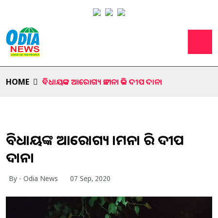
HOME
ବିଧାୟକଙ୍କ ଆରୋଗ୍ୟ କାମନା କରି ଦୀପ ଦାନ।
ବିଧାୟକଙ୍କ ଆରୋଗ୍ୟ କାମନା କରି ଦୀପ
ଦାନ।
By - Odia News
07 Sep, 2020