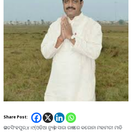
Share Post:
ଜଗତସିଂହପୁର,୪ ।୯(ଓଡ଼ିଆ ନ୍ୟୁଜ): ସାରା ରାଜ୍ୟରେ କରୋନା ମହାମରୀ ମାଡି