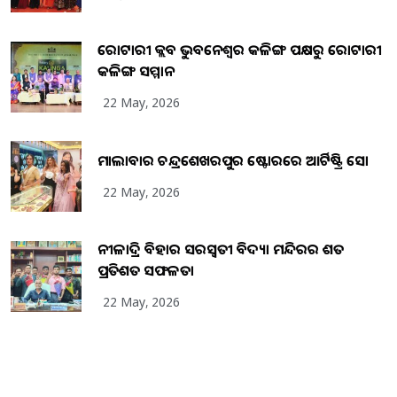
ରୋଟାରୀ କ୍ଲବ ଭୁବନେଶ୍ୱର କଳିଙ୍ଗ ପକ୍ଷରୁ ରୋଟାରୀ
କଳିଙ୍ଗ ସମ୍ମାନ
22 May, 2026
ମାଲାବାର ଚନ୍ଦ୍ରଶେଖରପୁର ଷ୍ଟୋରରେ ଆର୍ଟିଷ୍ଟ୍ରି ସୋ
22 May, 2026
ନୀଳାଦ୍ରି ବିହାର ସରସ୍ୱତୀ ବିଦ୍ୟା ମନ୍ଦିରର ଶତ
ପ୍ରତିଶତ ସଫଳତା
22 May, 2026