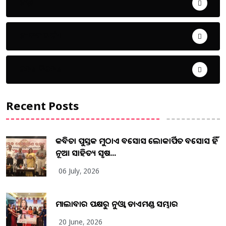
ଜିଲ୍ଲା
ଜୀବନ ଚର୍ଯ୍ୟା
ଦେଶ ବିଦେଶ
Recent Posts
କବିତା ପୁସ୍ତକ ମୁଠାଏ ଅବସୋସ ଲୋକାର୍ପିତ ଅବସୋସ ହିଁ
ନୂଆ ସାହିତ୍ୟ ସୃଷ...
06 July, 2026
ମାଲାବାର ପକ୍ଷରୁ ନୁଓ୍ବା ଡାଏମଣ୍ଡ ସମ୍ଭାର
20 June, 2026