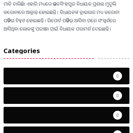
ମାଡି ଚାଲିଛି। ଏହାରି ମଧ୍ୟରେ ଜଗତସିଂହପୁର ବିଧାୟକ ପ୍ରଶାନ୍ତ ମୁଦୁଲି
କରୋନାରେ ଆକ୍ରାନ୍ତ ହୋଇଛନ୍ତି । ବିଧାୟକଙ୍କ ଡ୍ରାଇଭର ମଧ୍ୟ କରୋନା
ପଜିଟିଭ ଚିହ୍ନଟ ହୋଇଛନ୍ତି । ରିପୋର୍ଟ ପଜିଟିଭ୍ ଆସିବା ପରେ ସଂସ୍ପର୍ଶରେ
ଆସିଥିବା ଲୋକଙ୍କୁ ପରୀକ୍ଷା ପାଇଁ ବିଧାୟକ ପରାମର୍ଶ ଦେଇଛନ୍ତି ।
Categories
Uncategorized
ଅପରାଧ
ଖେଳ