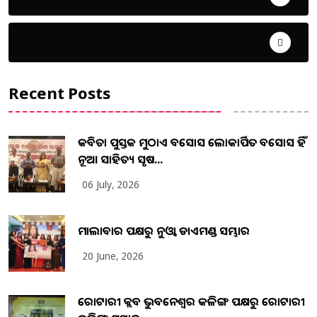
ଦେଶ ବିଦେଶ
Recent Posts
କବିତା ପୁସ୍ତକ ମୁଠାଏ ଅବସୋସ ଲୋକାର୍ପିତ ଅବସୋସ ହିଁ
ନୂଆ ସାହିତ୍ୟ ସୃଷ...
06 July, 2026
ମାଲାବାର ପକ୍ଷରୁ ନୁଓ୍ବା ଡାଏମଣ୍ଡ ସମ୍ଭାର
20 June, 2026
ରୋଟାରୀ କ୍ଲବ ଭୁବନେଶ୍ୱର କଳିଙ୍ଗ ପକ୍ଷରୁ ରୋଟାରୀ