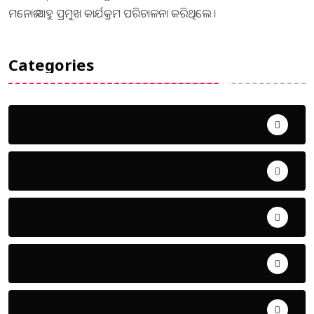
ମନୋଜ ସାହୁ ପ୍ରମୁଖ କାର୍ଯକ୍ରମ ପରିଚାଳନା କରିଥିଲେ ।
Categories
Uncategorized
ଅପରାଧ
ଖେଳ
ଜିଲ୍ଲା
ଜୀବନ ଚର୍ଯ୍ୟା