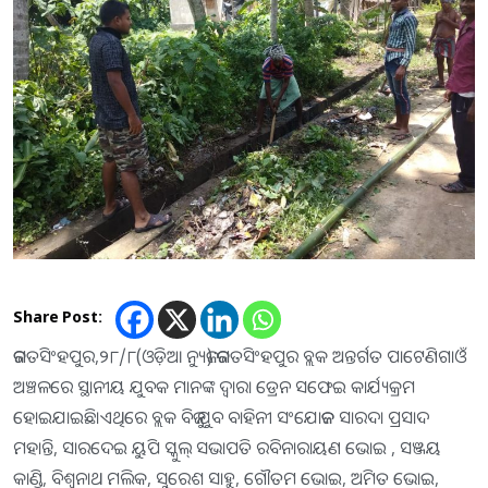
Share Post:
ଜଗତସିଂହପୁର,୨୮/୮(ଓଡ଼ିଆ ନ୍ୟୁଜ):ଜଗତସିଂହପୁର ବ୍ଲକ ଅନ୍ତର୍ଗତ ପାଟେଣିଗାଓଁ
ଅଞ୍ଚଳରେ ସ୍ଥାନୀୟ ଯୁବକ ମାନଙ୍କ ଦ୍ଵାରା ଡ୍ରେନ ସଫେଇ କାର୍ଯ୍ୟକ୍ରମ
ହୋଇଯାଇଛି।ଏଥିରେ ବ୍ଲକ ବିଜୁ ଯୁବ ବାହିନୀ ସଂଯୋଜକ ସାରଦା ପ୍ରସାଦ
ମହାନ୍ତି, ସାରଦେଇ ୟୁପି ସ୍କୁଲ୍ ସଭାପତି ରବିନାରାୟଣ ଭୋଇ , ସଞ୍ଜୟ
କାଣ୍ଡି, ବିଶ୍ଵନାଥ ମଲିକ, ସୁରେଶ ସାହୁ, ଗୌତମ ଭୋଇ, ଅମିତ ଭୋଇ,