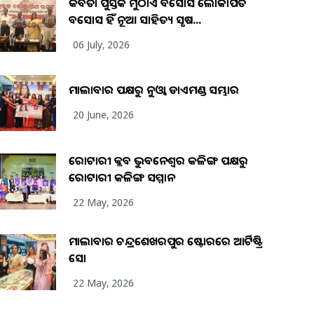
କବିତା ପୁସ୍ତକ ମୁଠାଏ ଅବସୋସ ଲୋକାର୍ପିତ
ଅବସୋସ ହିଁ ନୂଆ ସାହିତ୍ୟ ସୃଷ...
06 July, 2026
ମାଲାବାର ପକ୍ଷରୁ ନୁଓ୍ବା ଡାଏମଣ୍ଡ ସମ୍ଭାର
20 June, 2026
ରୋଟାରୀ କ୍ଲବ ଭୁବନେଶ୍ୱର କଳିଙ୍ଗ ପକ୍ଷରୁ
ରୋଟାରୀ କଳିଙ୍ଗ ସମ୍ମାନ
22 May, 2026
ମାଲାବାର ଚନ୍ଦ୍ରଶେଖରପୁର ଷ୍ଟୋରରେ ଆର୍ଟିଷ୍ଟ୍ରି
ସୋ
22 May, 2026