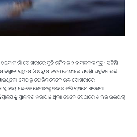
ାର ଖନ୍ଦୋଳ ଗାଁ ପୋଖରୀରେ ବୁଡ଼ି ଶନିବାର ୨ ନାବାଳକଙ୍କ ମୃତ୍ୟୁ ଘଟିଛି।
ଷ ବିଶ୍ୱାଳ। ପ୍ରତ୍ୟୁଷ ଓ ଆୟୁଷ ନବମ ଶ୍ରେଣୀରେ ପଢନ୍ତି। ସବୁଦିନ ଭଳି
ୁ ଯାଇଥିଲେ। ସେଠାରୁ ଫେରିବାବେଳେ ଉକ୍ତ ପୋଖରୀରେ
ସ୍ଥାନୀୟ ଲୋକେ ସେମାନଙ୍କୁ ଉଦ୍ଧାର କରି ପ୍ରଥମେ ଏରସମା
ା ଚିକିତ୍ସାଳୟକୁ ସ୍ଥାନାନ୍ତର କରାଯାଇଥିଲା। ହେଲେ ସେଠାରେ ଡାକ୍ତର ଉଭୟଙ୍କୁ