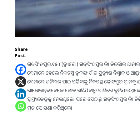
Share
Post:
ଜଗତସିଂହପୁର,୧୫।୮(ବ୍ୟୁରୋ):ଜଗତ୍‌ସିଂହପୁର ଜିଲା ତିର୍ତ୍ତୋଲ ଥାନ
ସେମାନେ ହେଲେ ନିକଟସ୍ଥ ତୁଳଙ୍ଗ ଗାଁର ପ୍ରତ୍ୟୁଷ ବିଶ୍ୱାଳ ଓ ଆୟୁ
ସେମାନେ ଶନିବାର ପାଠ ପଢିବାକୁ ନିକଟସ୍ଥ କୋଟପୁର ଗ୍ରାମକ
ଗାଧୋଉଥିବାବେଳେ ଗୋଡ ଖସିଯିବାରୁ ପାଣିରେ ବୁଡିଯାଇଥିଲେ। 
ସ୍ବାସ୍ଥ୍ୟକେନ୍ଦ୍ରକୁ ନେଇଥିଲେ। ପରେ ସେଠାରୁ ଜଗତ୍‌ସିଂହପୁର ଜିଲ
ମୃତ ଘୋଷଣା କରିଥିଲେ।