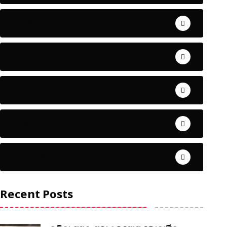
ଅପରାଧ
ଖେଳ
ଜିଲ୍ଲା
ଜୀବନ ଚର୍ଯ୍ୟା
ଦେଶ ବିଦେଶ
Recent Posts