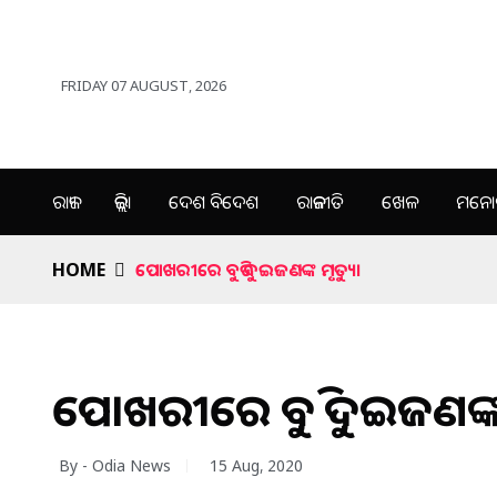
FRIDAY 07 AUGUST, 2026
ରାଜ୍ୟ
ଜିଲ୍ଲା
ଦେଶ ବିଦେଶ
ରାଜନୀତି
ଖେଳ
ମନୋର
HOME
ପୋଖରୀରେ ବୁଡି ଦୁଇଜଣଙ୍କ ମୃତ୍ୟୁ।
ପୋଖରୀରେ ବୁଡି ଦୁଇଜଣଙ୍କ 
By - Odia News
15 Aug, 2020