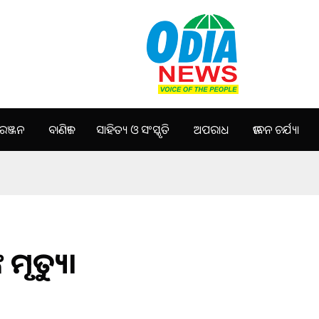
ଞ୍ଜନ
ବାଣିଜ୍ୟ
ସାହିତ୍ୟ ଓ ସଂସ୍କୃତି
ଅପରାଧ
ଜୀବନ ଚର୍ଯ୍ୟା
ମୃତ୍ୟୁ।