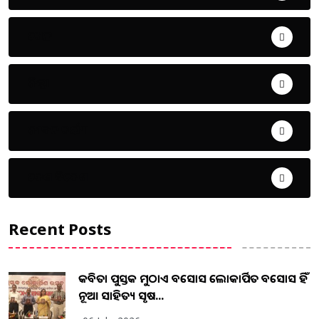
ଖେଳ
ଜିଲ୍ଲା
ଜୀବନ ଚର୍ଯ୍ୟା
ଦେଶ ବିଦେଶ
Recent Posts
କବିତା ପୁସ୍ତକ ମୁଠାଏ ଅବସୋସ ଲୋକାର୍ପିତ ଅବସୋସ ହିଁ
ନୂଆ ସାହିତ୍ୟ ସୃଷ...