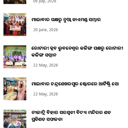
06 July, 2026
ମାଲାବାର ପକ୍ଷରୁ ନୁଓ୍ବା ଡାଏମଣ୍ଡ ସମ୍ଭାର
20 June, 2026
ରୋଟାରୀ କ୍ଲବ ଭୁବନେଶ୍ୱର କଳିଙ୍ଗ ପକ୍ଷରୁ ରୋଟାରୀ
କଳିଙ୍ଗ ସମ୍ମାନ
22 May, 2026
ମାଲାବାର ଚନ୍ଦ୍ରଶେଖରପୁର ଷ୍ଟୋରରେ ଆର୍ଟିଷ୍ଟ୍ରି ସୋ
22 May, 2026
ନୀଳାଦ୍ରି ବିହାର ସରସ୍ୱତୀ ବିଦ୍ୟା ମନ୍ଦିରର ଶତ
ପ୍ରତିଶତ ସଫଳତା