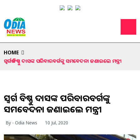
HOME
ସ୍ବର୍ଗତ ବିଷ୍ଣୁ ଦାସଙ୍କ ପରିବାରବର୍ଗଙ୍କୁ ସମବେଦନା ଜଣାଇଲେ ମନ୍ତ୍ରୀ
ସ୍ବର୍ଗତ ବିଷ୍ଣୁ ଦାସଙ୍କ ପରିବାରବର୍ଗଙ୍କୁ
ସମବେଦନା ଜଣାଇଲେ ମନ୍ତ୍ରୀ
By - Odia News
10 Jul, 2020