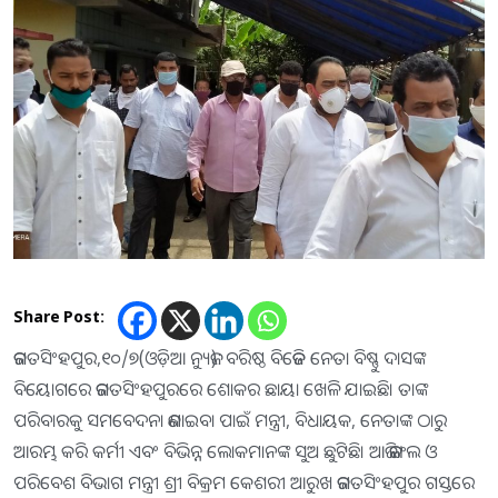
Share Post:
ଜଗତସିଂହପୁର,୧୦/୭(ଓଡ଼ିଆ ନ୍ୟୁଜ): ବରିଷ୍ଠ ବିଜେଡି ନେତା ବିଷ୍ଣୁ ଦାସଙ୍କ
ବିୟୋଗରେ ଜଗତସିଂହପୁରରେ ଶୋକର ଛାୟା ଖେଳି ଯାଇଛି। ତାଙ୍କ
ପରିବାରକୁ ସମବେଦନା ଜଣାଇବା ପାଇଁ ମନ୍ତ୍ରୀ, ବିଧାୟକ, ନେତାଙ୍କ ଠାରୁ
ଆରମ୍ଭ କରି କର୍ମୀ ଏବଂ ବିଭିନ୍ନ ଲୋକମାନଙ୍କ ସୁଅ ଛୁଟିଛି। ଆଜି ଜଙ୍ଗଲ ଓ
ପରିବେଶ ବିଭାଗ ମନ୍ତ୍ରୀ ଶ୍ରୀ ବିକ୍ରମ କେଶରୀ ଆରୁଖ ଜଗତସିଂହପୁର ଗସ୍ତରେ