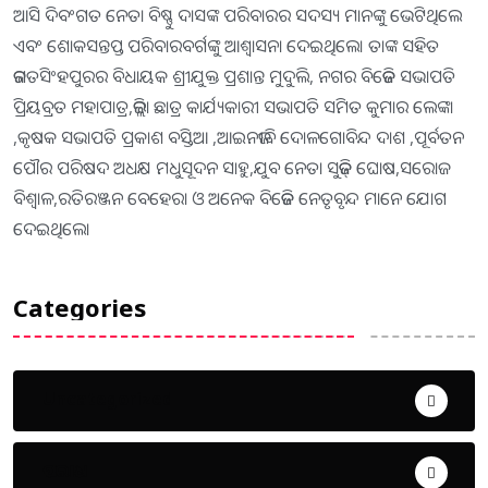
ଆସି ଦିବଂଗତ ନେତା ବିଷ୍ଣୁ ଦାସଙ୍କ ପରିବାରର ସଦସ୍ୟ ମାନଙ୍କୁ ଭେଟିଥିଲେ
ଏବଂ ଶୋକସନ୍ତପ୍ତ ପରିବାରବର୍ଗଙ୍କୁ ଆଶ୍ବାସନା ଦେଇଥିଲେ। ତାଙ୍କ ସହିତ
ଜଗତସିଂହପୁରର ବିଧାୟକ ଶ୍ରୀଯୁକ୍ତ ପ୍ରଶାନ୍ତ ମୁଦୁଲି, ନଗର ବିଜେଡି ସଭାପତି
ପ୍ରିୟବ୍ରତ ମହାପାତ୍ର,ଜିଲ୍ଲା ଛାତ୍ର କାର୍ଯ୍ୟକାରୀ ସଭାପତି ସମିତ କୁମାର ଲେଙ୍କା
,କୃଷକ ସଭାପତି ପ୍ରକାଶ ବସ୍ତିଆ ,ଆଇନଜୀବି ଦୋଳଗୋବିନ୍ଦ ଦାଶ ,ପୂର୍ବତନ
ପୌର ପରିଷଦ ଅଧକ୍ଷ ମଧୁସୂଦନ ସାହୁ,ଯୁବ ନେତା ସୁଜିତ୍ ଘୋଷ,ସରୋଜ
ବିଶ୍ଵାଳ,ରତିରଞ୍ଜନ ବେହେରା ଓ ଅନେକ ବିଜେଡି ନେତୃବୃନ୍ଦ ମାନେ ଯୋଗ
ଦେଇଥିଲେ।
Categories
Uncategorized
ଅପରାଧ