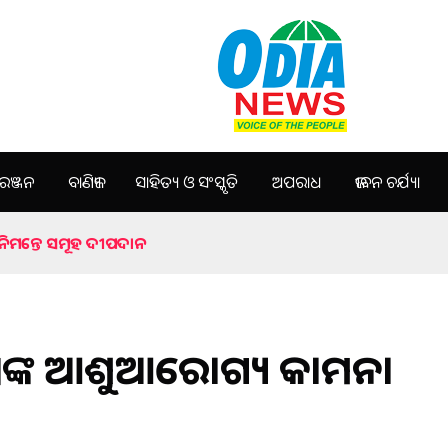
ଞ୍ଜନ
ବାଣିଜ୍ୟ
ସାହିତ୍ୟ ଓ ସଂସ୍କୃତି
ଅପରାଧ
ଜୀବନ ଚର୍ଯ୍ୟା
ା ନିମନ୍ତେ ସମୂହ ଦୀପଦାନ
 ଦାସଙ୍କ ଆଶୁଆରୋଗ୍ୟ କାମନା