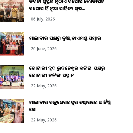
କବିତା ପୁସ୍ତକ ମୁଠାଏ ଅବସୋସ ଲୋକାର୍ପିତ
ଅବସୋସ ହିଁ ନୂଆ ସାହିତ୍ୟ ସୃଷ...
06 July, 2026
ମାଲାବାର ପକ୍ଷରୁ ନୁଓ୍ବା ଡାଏମଣ୍ଡ ସମ୍ଭାର
20 June, 2026
ରୋଟାରୀ କ୍ଲବ ଭୁବନେଶ୍ୱର କଳିଙ୍ଗ ପକ୍ଷରୁ
ରୋଟାରୀ କଳିଙ୍ଗ ସମ୍ମାନ
22 May, 2026
ମାଲାବାର ଚନ୍ଦ୍ରଶେଖରପୁର ଷ୍ଟୋରରେ ଆର୍ଟିଷ୍ଟ୍ରି
ସୋ
22 May, 2026