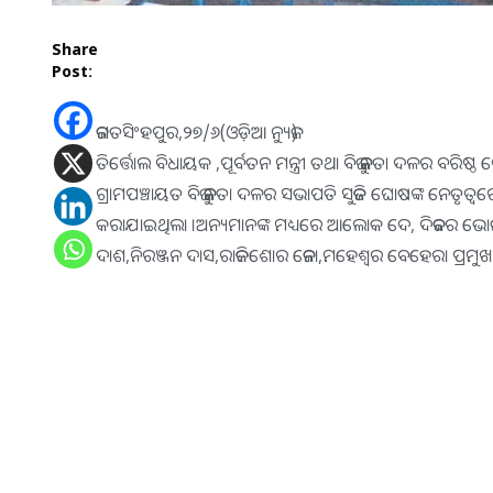
Share
Post:
ଜଗତସିଂହପୁର,୨୭/୬(ଓଡ଼ିଆ ନ୍ୟୁଜ):
ତିର୍ତ୍ତୋଲ ବିଧାୟକ ,ପୂର୍ବତନ ମନ୍ତ୍ରୀ ତଥା ବିଜୁ ଜନତା ଦଳର ବରିଷ୍
ଗ୍ରାମପଞ୍ଚାୟତ ବିଜୁ ଜନତା ଦଳର ସଭାପତି ସୁଜିତ ଘୋଷଙ୍କ ନେତୃତ୍ୱର
କରାଯାଇଥିଲା ।ଅନ୍ୟମାନଙ୍କ ମଧ୍ୟରେ ଆଲୋକ ଦେ, ଦିଜବର ଭୋଇ,
ଦାଶ,ନିରଞ୍ଜନ ଦାସ,ରାଜକିଶୋର ଜେନା,ମହେଶ୍ୱର ବେହେରା ପ୍ରମୁ