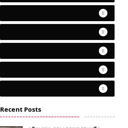
ଅପରାଧ
ଖେଳ
ଜିଲ୍ଲା
ଜୀବନ ଚର୍ଯ୍ୟା
ଦେଶ ବିଦେଶ
Recent Posts