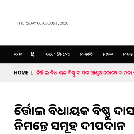
THURSDAY 06 AUGUST, 2026
ରାଜ୍ୟ
ଜିଲ୍ଲା
ଦେଶ ବିଦେଶ
ରାଜନୀତି
ଖେଳ
ମନୋର
HOME
ତିର୍ତ୍ତୋଲ ବିଧାୟକ ବିଷ୍ଣୁ ଦାସଙ୍କ ଆଶୁଆରୋଗ୍ୟ କାମନ
ତିର୍ତ୍ତୋଲ ବିଧାୟକ ବିଷ୍ଣୁ
ନିମନ୍ତେ ସମୂହ ଦୀପଦାନ