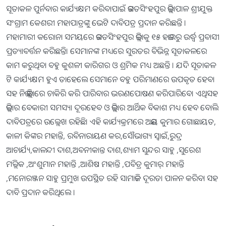
ସୂତାକଳ ପୁର୍ନବାର କାର୍ଯ୍ୟକ୍ଷମ କରିବାପାଇଁ ଜଗତସିଂହପୁର ଜିଲ୍ଲାପାଳ ଶ୍ରୀଯୁକ୍ତ
ସଂଗ୍ରାମ କେଶରୀ ମହାପାତ୍ରଙ୍କୁ ଭେଟି ଦାବିପତ୍ର ପ୍ରଦାନ କରିଛନ୍ତି ।
ମହାମାରୀ କରୋନା ସମୟରେ ଜଗତସିଂହପୁର ଜିଲ୍ଲାକୁ ୧୫ ହଜାରରୁ ଉର୍ଦ୍ଧ୍ବ ପ୍ରବାସୀ
ପ୍ରତ୍ୟାବର୍ତ୍ତନ କରିଛନ୍ତି। ସେମାନଙ୍କ ମଧ୍ୟରେ ସୁରତର ବିଭିନ୍ନ ସୂତାକଳରେ
କାମ କରୁଥିବା ବହୁ କୁଶଳୀ କାରିଗର ଓ ଶ୍ରମିକ ମଧ୍ୟ ଅଛନ୍ତି । ଯଦି ସୂତାକଳ
ଟି କାର୍ଯ୍ୟକ୍ଷମ ହୁଏ ତାହେଲେ ସେମାନେ ବହୁ ପରିମାଣରେ ଉପକୃତ ହେବା
ସହ ନିଜ ଜିଲ୍ଲାରେ ଚାକିରି କରି ପାରିବାର ଭରଣପୋଷଣ କରିପାରିବେ। ଏଥିସହ
ଜିଲ୍ଲାର ବେକାରୀ ସମସ୍ୟା ଦୂରହେବ ଓ ଜିଲ୍ଲାର ଆର୍ଥିକ ବିକାଶ ମଧ୍ୟ ହେବ ବୋଲି
ଦାବିପତ୍ରରେ ଉଲ୍ଲେଖ ରହିଛି। ଏହି କାର୍ଯ୍ୟକ୍ରମରେ ଅଜୟ କୁମାର ଗୋଛାୟତ,
କାଳୀ କିଙ୍କର ମହାନ୍ତି, ରବିନାରାୟଣ କର,ସୌଭାଗ୍ୟ ସ୍ୱାଇଁ,ରୁଦ୍ର
ଆଚାର୍ଯ୍ୟ,କାଳନ୍ଦୀ ଦାଶ,ଅବନୀକାନ୍ତ ଦାଶ,ଶ୍ୟାମ ସୁନ୍ଦର ସାହୁ ,ସୁରେଶ
ମଲ୍ଲିକ ,ଅଂଶୁମାନ ମହାନ୍ତି ,ଆଶିଷ ମହାନ୍ତି ,ପବିତ୍ର କୁମାର୍ ମହାନ୍ତି
,ମନୋରଞ୍ଜନ ସାହୁ ପ୍ରମୁଖ ଉପସ୍ଥିତ ରହି ସାମାଜିକ ଦୂରତା ପାଳନ କରିବା ସହ
ଦାବି ପ୍ରଦାନ କରିଥିଲେ ।