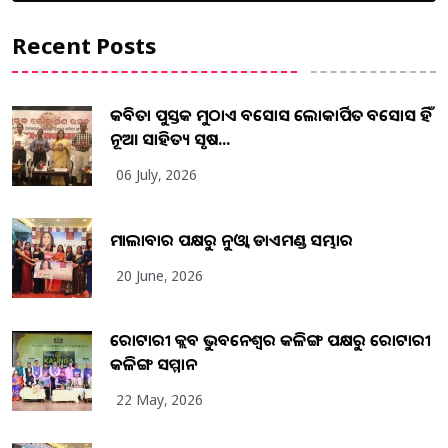
Recent Posts
କବିତା ପୁସ୍ତକ ମୁଠାଏ ଅବସୋସ ଲୋକାର୍ପିତ ଅବସୋସ ହିଁ
ନୂଆ ସାହିତ୍ୟ ସୃଷ...
06 July, 2026
ମାଲାବାର ପକ୍ଷରୁ ନୁଓ୍ବା ଡାଏମଣ୍ଡ ସମ୍ଭାର
20 June, 2026
ରୋଟାରୀ କ୍ଲବ ଭୁବନେଶ୍ୱର କଳିଙ୍ଗ ପକ୍ଷରୁ ରୋଟାରୀ
କଳିଙ୍ଗ ସମ୍ମାନ
22 May, 2026