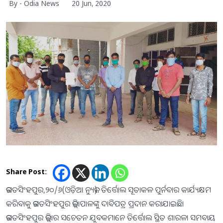
By - Odia News
20 Jun, 2020
Share Post:
ଜଗତସିଂହପୁର,୨୦/୬(ଓଡ଼ିଆ ନ୍ୟୁଜ): ତିର୍ତ୍ତୋଲ ସୂତାକଳ ପୁର୍ନବାର କାର୍ଯ୍ୟକ୍ଷମ
କରିବାକୁ ଜଗତସିଂହପୁର ଜିଲ୍ଲାପାଳଙ୍କୁ ଦାବିପତ୍ର ପ୍ରଦାନ କରାଯାଇଛି।
ଜଗତସିଂହପୁର ଜିଲ୍ଲାର ସଚେତନ ଯୁବକମାନେ ତିର୍ତ୍ତୋଲ ସ୍ଥିତ ଶାରଳା ସମବାୟ