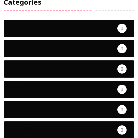
Categories
Uncategorized
ଅପରାଧ
ଖେଳ
ଜିଲ୍ଲା
ଜୀବନ ଚର୍ଯ୍ୟା
ଦେଶ ବିଦେଶ