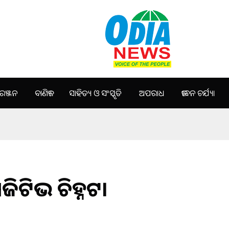
ଞ୍ଜନ
ବାଣିଜ୍ୟ
ସାହିତ୍ୟ ଓ ସଂସ୍କୃତି
ଅପରାଧ
ଜୀବନ ଚର୍ଯ୍ୟା
ିଟିଭ ଚିହ୍ନଟ।