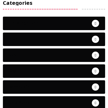
Categories
Uncategorized
ଅପରାଧ
ଖେଳ
ଜିଲ୍ଲା
ଜୀବନ ଚର୍ଯ୍ୟା
ଦେଶ ବିଦେଶ