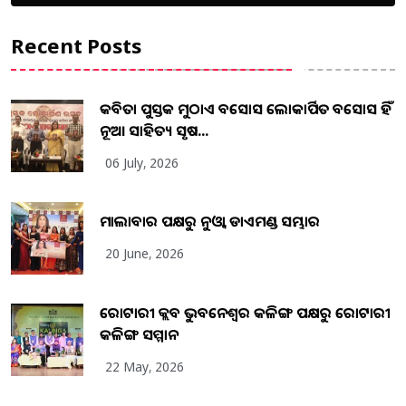
Recent Posts
କବିତା ପୁସ୍ତକ ମୁଠାଏ ଅବସୋସ ଲୋକାର୍ପିତ ଅବସୋସ ହିଁ
ନୂଆ ସାହିତ୍ୟ ସୃଷ...
06 July, 2026
ମାଲାବାର ପକ୍ଷରୁ ନୁଓ୍ବା ଡାଏମଣ୍ଡ ସମ୍ଭାର
20 June, 2026
ରୋଟାରୀ କ୍ଲବ ଭୁବନେଶ୍ୱର କଳିଙ୍ଗ ପକ୍ଷରୁ ରୋଟାରୀ
କଳିଙ୍ଗ ସମ୍ମାନ
22 May, 2026