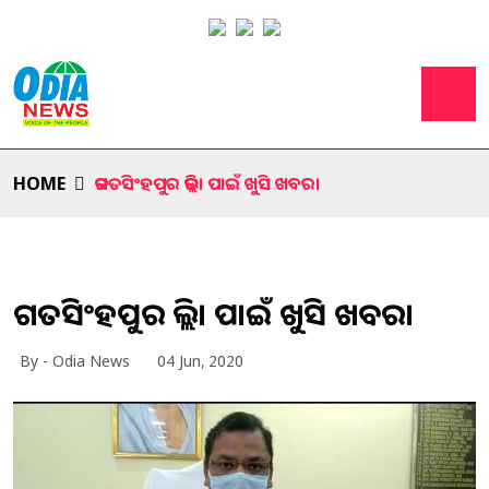
HOME
ଜଗତସିଂହପୁର ଜିଲ୍ଲା ପାଇଁ ଖୁସି ଖବର।
ଜଗତସିଂହପୁର ଜିଲ୍ଲା ପାଇଁ ଖୁସି ଖବର।
By - Odia News
04 Jun, 2020