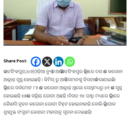
Share Post:
ଜଗତସିଂହପୁର,୪।୬(ଓଡ଼ିଆ ନ୍ୟୁଜ): ଆଜି ଜଗତସିଂହପୁର ଜିଲ୍ଲାରେ ଦଶ ଜଣ କରୋନା
ଆକ୍ରାନ୍ତ ସୁସ୍ଥ ହୋଇଛନ୍ତି । କିମିସ୍ ରୁ ଆଜି ସେମାନଙ୍କୁ ଡିସଚାର୍ଜ କରାଯାଇଛି।
ଜିଲ୍ଲାରେ ସର୍ବମୋଟ ୮୬ ଜଣ କରୋନା ଆକ୍ରାନ୍ତ ଥିଲେ। ସେଥିମଧ୍ୟରୁ ୪୧ ଜଣ ସୁସ୍ଥ
ହୋଇଛନ୍ତି ୪୫ଜଣ ସକ୍ରିୟ ରୋଗୀ ଅଛନ୍ତି ।ବିଗତ ୨୪ ଘଣ୍ଟା ମଧ୍ୟରେ ଜିଲ୍ଲାରେ
କୋୖଣସି ନୂତନ କରୋନା ରୋଗୀ ଚିହ୍ନଟ ହୋଇନାହାନ୍ତି ବୋଲି ଜିଲ୍ଲାପାଳ
ଶ୍ରୀଯୁକ୍ତ ସଂଗ୍ରାମ କେଶରୀ ମହାପାତ୍ର ସୂଚନା ଦେଇଛନ୍ତି।