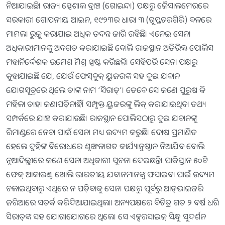
ନିଆଯାଇଛି। ରାଜ୍ୟ ସ୍ପେଶାଲ ବ୍ରାଞ୍ଚ (ଗୋଇନ୍ଦା) ପକ୍ଷରୁ ଜୈସାଲମେରରେ
ସରକାରୀ ଗୋପନୀୟ ଆଇନ, ୧୯୨୩ର ଧାରା ୩ (ଗୁପ୍ତଚରଗିରି) ବଳରେ
ମାମଲା ରୁଜୁ କରାଯାଇ ଅଧିକ ତଦନ୍ତ ଜାରି ରହିଛି। ଏନେଇ ସେନା
ଅଧିକାରୀମାନଙ୍କୁ ଅବଗତ କରାଯାଇଛି ବୋଲି ରାଜସ୍ଥାନ ଅତିରିକ୍ତ ପୋଲିସ
ମହାନିର୍ଦ୍ଦେଶକ ଉମେଶ ମିଶ୍ର ସ୍ପଷ୍ଟ କରିଛନ୍ତି। ସେହିପରି ସେନା ପକ୍ଷରୁ
କୁହାଯାଇଛି ଯେ, ଯେଉଁ ଫେସ୍‌ବୁକ୍‌ ୟୁଜରଙ୍କ ସହ ଦୁଇ ଯବାନ
ଯୋଗସୂତ୍ରରେ ଥିଲେ ତାଙ୍କ ନାମ ‘ସିରାତ୍‌’। ତେବେ ସେ ଜଣେ ପୁରୁଷ କି
ମହିଳା ତାହା ଜଣାପଡ଼ିନାହିଁ। ସମ୍ପୃକ୍ତ ୟୁଜରଙ୍କୁ ଲିକ୍‌ କରାଯାଇଥିବା ତଥ୍ୟ
ସମ୍ପର୍କରେ ଯାଞ୍ଚ କରାଯାଉଛି। ରାଜସ୍ଥାନ ପୋଲିସଠାରୁ ଦୁଇ ଯବାନଙ୍କୁ
ରିମାଣ୍ଡରେ ନେବା ପାଇଁ ସେନା ମଧ୍ୟ ଉଦ୍ୟମ କରୁଛି। ଦୋଷ ପ୍ରମାଣିତ
ହେଲେ ଦୁହିଙ୍କ ବିରୋଧରେ ଶୃଙ୍ଖଳାଗତ କାର୍ଯ୍ୟାନୁଷ୍ଠାନ ନିଆଯିବ ବୋଲି
ନୂଆଦିଲ୍ଲୀରେ ଜଣେ ସେନା ଅଧିକାରୀ ସୂଚନା ଦେଇଛନ୍ତି। ପାକିସ୍ତାନ ୫୦ଟି
ଫେକ୍‌ ଆକାଉଣ୍ଟ ଖୋଲି ଭାରତୀୟ ଯବାନମାନଙ୍କୁ ଫସାଇବା ପାଇଁ ଉଦ୍ୟମ
ଚଳାଇଥିବାରୁ ଏଥିରେ ନ ପଡ଼ିବାକୁ ସେନା ପକ୍ଷରୁ ପୂର୍ବରୁ ଆଡ୍‌ଭାଇଜରି
ଜରିଆରେ ସତର୍କ କରିଦିଆଯାଇଥିଲା। ଅନ୍ୟପକ୍ଷରେ ବିଚିତ୍ର ଗତ ୨ ବର୍ଷ ଧରି
ସିରାତ୍‌ଙ୍କ ସହ ଯୋଗାଯୋଗରେ ଥିଲେ। ସେ ଏକ୍ସରସାଇଜ୍‌ ସିନ୍ଧୁ ସୁଦର୍ଶନ