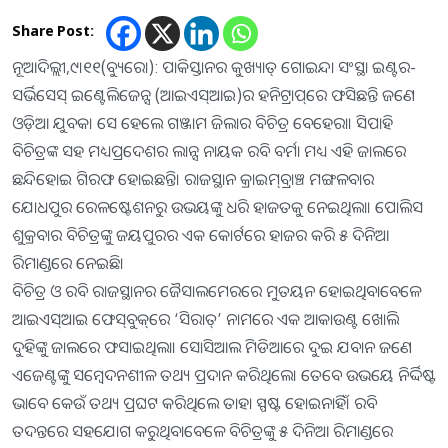
Share Post:
ନୂଆଦିଲ୍ଲୀ,୯।୧୧(ବ୍ୟୁରୋ): ପାକିସ୍ତାନର କୁଖ୍ୟାତ୍‌ ଗୋଇନ୍ଦା ସଂସ୍ଥା ଇଣ୍ଟର-
ସର୍ଭିସେସ୍‌ ଇଣ୍ଟେଲିଜେନ୍ସ (ଆଇଏସ୍‌ଆଇ)ର ହନିଟ୍ରାପ୍‌ରେ ଫସିଛନ୍ତି ଜଣେ
ଓଡ଼ିଆ ଯୁବକ। ସେ ହେଲେ ଗଞ୍ଜାମ ଜିଲାର ବିଚିତ୍ର ବେହେରା। ସିପାହି
ବିଚିତ୍ରଙ୍କ ସହ ମଧ୍ୟପ୍ରଦେଶର ଲାନ୍ସ ନାୟକ ରବି ବର୍ମା ମଧ୍ୟ ଏହି ଜାଲରେ
ଛନ୍ଦିହୋଇ ଗିରଫ ହୋଇଛନ୍ତି। ରାଜସ୍ଥାନ କ୍ରାଇମ୍‌ବ୍ରାଞ୍ଚ ମଙ୍ଗଳବାର
ଯୋଧପୁର ରେଳଷ୍ଟେଶନରୁ ଉଭୟଙ୍କୁ ଧରି ହାଜତକୁ ନେଇଥିଲା। ପୋଲିସ
ଶୁକ୍ରବାର ବିଚିତ୍ରଙ୍କୁ ଜୟପୁରର ଏକ କୋର୍ଟରେ ହାଜର କରି ୫ ଦିନିଆ
ରିମାଣ୍ଡରେ ନେଇଛି।
ବିଚିତ୍ର ଓ ରବି ରାଜସ୍ଥାନର ଜୈସାଲମେରରେ ମୁତୟନ ହୋଇଥିବାବେଳେ
ଆଇଏସ୍‌ଆଇ ଫେସ୍‌ବୁକ୍‌ରେ ‘ସିରାତ୍‌’ ନାମରେ ଏକ ଆକାଉଣ୍ଟ ଖୋଲି
ଦୁହିଙ୍କୁ ଜାଲରେ ଫସାଇଥିଲା। ସୋସିଆଲ ମିଡିଆରେ ଦୁଇ ଯବାନ ଜଣେ
ଏଜେଣ୍ଟଙ୍କୁ ସମ୍ବେଦନଶୀଳ ତଥ୍ୟ ପ୍ରଦାନ କରିଥିଲେ। ତେବେ ଉଭୟେ ନିର୍ଦ୍ଦିଷ୍ଟ
ଭାବେ କେଉଁ ତଥ୍ୟ ପ୍ରଘଟ କରିଥିଲେ ତାହା ସ୍ପଷ୍ଟ ହୋଇନାହିଁ। ରବି
ତଦନ୍ତରେ ସହଯୋଗ କରୁଥିବାବେଳେ ବିଚିତ୍ରଙ୍କୁ ୫ ଦିନିଆ ରିମାଣ୍ଡରେ