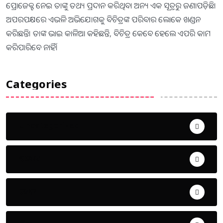
ପ୍ରୋଜେକ୍ଟ ନେଇ ତାଙ୍କୁ ତଥ୍ୟ ପ୍ରଦାନ କରିଥିବା ଅନ୍ୟ ଏକ ସୂତ୍ରରୁ ଜଣାପଡ଼ିଛି।
ଅପରପକ୍ଷରେ ଏଭଳି ଅଭିଯୋଗକୁ ବିଚିତ୍ରଙ୍କ ପରିବାର ଲୋକେ ଖଣ୍ଡନ
କରିଛନ୍ତି। ତାଙ୍କ ଭାଇ କାଳିଆ କହିଛନ୍ତି, ବିଚିତ୍ର କେବେ ହେଲେ ଏପରି କାମ
କରିପାରିବେ ନାହିଁ।
Categories
Uncategorized
ଅପରାଧ
ଖେଳ