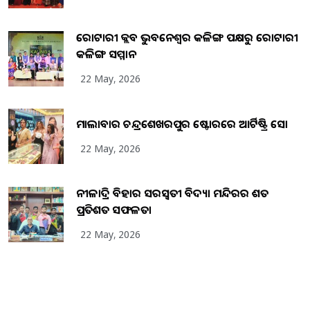
ରୋଟାରୀ କ୍ଲବ ଭୁବନେଶ୍ୱର କଳିଙ୍ଗ ପକ୍ଷରୁ ରୋଟାରୀ
କଳିଙ୍ଗ ସମ୍ମାନ
22 May, 2026
ମାଲାବାର ଚନ୍ଦ୍ରଶେଖରପୁର ଷ୍ଟୋରରେ ଆର୍ଟିଷ୍ଟ୍ରି ସୋ
22 May, 2026
ନୀଳାଦ୍ରି ବିହାର ସରସ୍ୱତୀ ବିଦ୍ୟା ମନ୍ଦିରର ଶତ
ପ୍ରତିଶତ ସଫଳତା
22 May, 2026