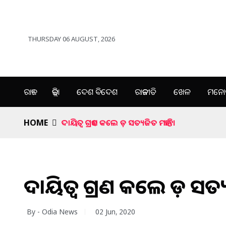
THURSDAY 06 AUGUST, 2026
ରାଜ୍ୟ
ଜିଲ୍ଲା
ଦେଶ ବିଦେଶ
ରାଜନୀତି
ଖେଳ
ମନୋର
HOME
ଦାୟିତ୍ୱ ଗ୍ରହଣ କଲେ ଡ଼ ସତ୍ୟଜିତ ମହାନ୍ତି।
ଦାୟିତ୍ୱ ଗ୍ରହଣ କଲେ ଡ଼ ସତ୍ୟଜ
By - Odia News
02 Jun, 2020