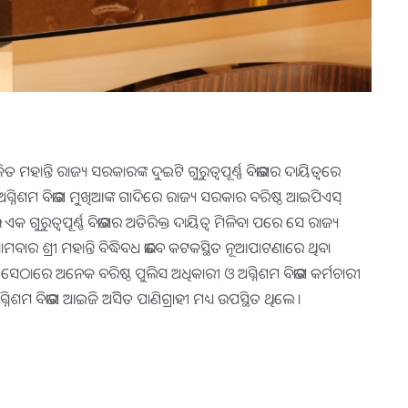
ମହାନ୍ତି ରାଜ୍ୟ ସରକାରଙ୍କ ଦୁଇଟି ଗୁରୁତ୍ୱପୂର୍ଣ୍ଣ ବିଭାଗର ଦାୟିତ୍ୱରେ
ବେ ଅଗ୍ନିଶମ ବିଭାଗ ମୁଖିଆଙ୍କ ଗାଦିରେ ରାଜ୍ୟ ସରକାର ବରିଷ୍ଠ ଆଇପିଏସ୍
 ଏକ ଗୁରୁତ୍ୱପୂର୍ଣ୍ଣ ବିଭାଗର ଅତିରିକ୍ତ ଦାୟିତ୍ୱ ମିଳିବା ପରେ ସେ ରାଜ୍ୟ
ମବାର ଶ୍ରୀ ମହାନ୍ତି ବିଦ୍ଧିବଧ ଭାବେ କଟକସ୍ଥିତ ନୂଆପାଟଣାରେ ଥିବା
େଠାରେ ଅନେକ ବରିଷ୍ଠ ପୁଲିସ ଅଧିକାରୀ ଓ ଅଗ୍ନିଶମ ବିଭାଗ କର୍ମଚାରୀ
ଗ୍ନିଶମ ବିଭାଗ ଆଇଜି ଅସିିତ ପାଣିଗ୍ରାହୀ ମଧ୍ୟ ଉପସ୍ଥିତ ଥିଲେ ।