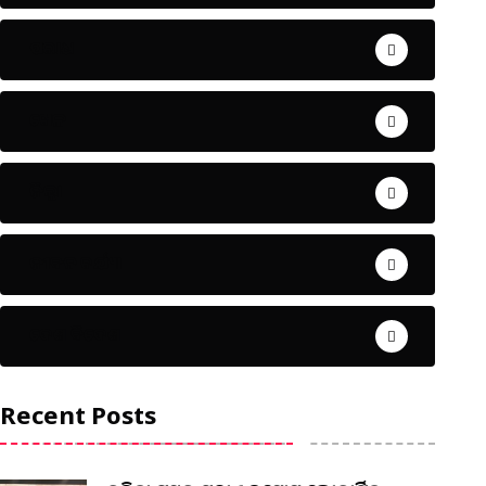
ଅପରାଧ
ଖେଳ
ଜିଲ୍ଲା
ଜୀବନ ଚର୍ଯ୍ୟା
ଦେଶ ବିଦେଶ
Recent Posts