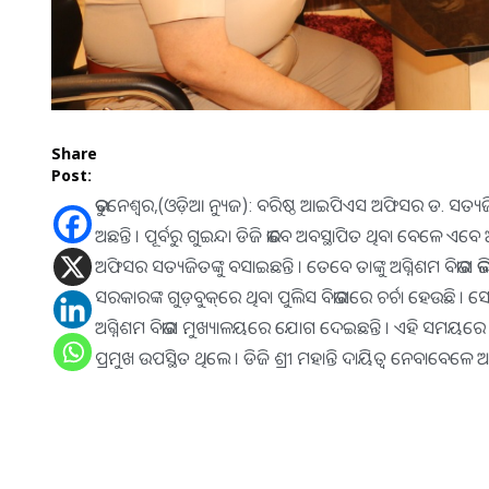
Share
Post:
ଭୁବନେଶ୍ୱର,(ଓଡ଼ିଆ ନ୍ୟୁଜ): ବରିଷ୍ଠ ଆଇପିଏସ ଅଫିସର ଡ. ସତ୍ୟଜିତ 
ଅଛନ୍ତି । ପୂର୍ବରୁ ଗୁଇନ୍ଦା ଡିଜି ଭାବେ ଅବସ୍ଥାପିତ ଥିବା ବେଳେ ଏ
ଅଫିସର ସତ୍ୟଜିତଙ୍କୁ ବସାଇଛନ୍ତି । ତେବେ ତାଙ୍କୁ ଅଗ୍ନିଶମ ବିଭାଗ ଭଳି
ସରକାରଙ୍କ ଗୁଡ଼ବୁକ୍‌ରେ ଥିବା ପୁଲିସ ବିଭାଗରେ ଚର୍ଚା ହେଉଛି । ସୋ
ଅଗ୍ନିଶମ ବିଭାଗ ମୁଖ୍ୟାଳୟରେ ଯୋଗ ଦେଇଛନ୍ତି । ଏହି ସମୟରେ ସ
ପ୍ରମୁଖ ଉପସ୍ଥିତ ଥିଲେ । ଡିଜି ଶ୍ରୀ ମହାନ୍ତି ଦାୟିତ୍ୱ ନେବାବେଳେ ଅ