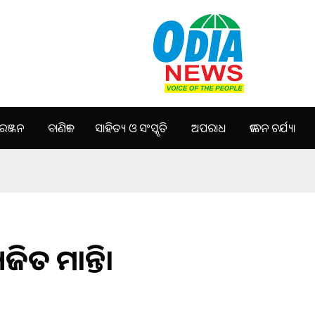
ଞ୍ଜନ
ବାଣିଜ୍ୟ
ସାହିତ୍ୟ ଓ ସଂସ୍କୃତି
ଅପରାଧ
ଜୀବନ ଚର୍ଯ୍ୟା
ିତ ମହାନ୍ତି।