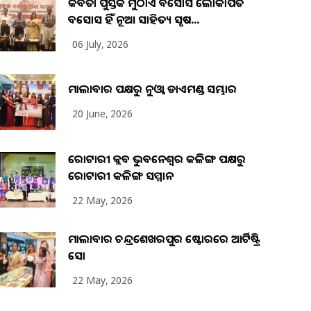
କବିତା ପୁସ୍ତକ ମୁଠାଏ ଅବସୋସ ଲୋକାର୍ପିତ
ଅବସୋସ ହିଁ ନୂଆ ସାହିତ୍ୟ ସୃଷ...
06 July, 2026
ମାଲାବାର ପକ୍ଷରୁ ନୁଓ୍ବା ଡାଏମଣ୍ଡ ସମ୍ଭାର
20 June, 2026
ରୋଟାରୀ କ୍ଲବ ଭୁବନେଶ୍ୱର କଳିଙ୍ଗ ପକ୍ଷରୁ
ରୋଟାରୀ କଳିଙ୍ଗ ସମ୍ମାନ
22 May, 2026
ମାଲାବାର ଚନ୍ଦ୍ରଶେଖରପୁର ଷ୍ଟୋରରେ ଆର୍ଟିଷ୍ଟ୍ରି
ସୋ
22 May, 2026