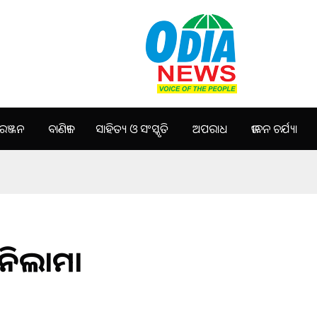
ଞ୍ଜନ
ବାଣିଜ୍ୟ
ସାହିତ୍ୟ ଓ ସଂସ୍କୃତି
ଅପରାଧ
ଜୀବନ ଚର୍ଯ୍ୟା
ନିଲାମ।