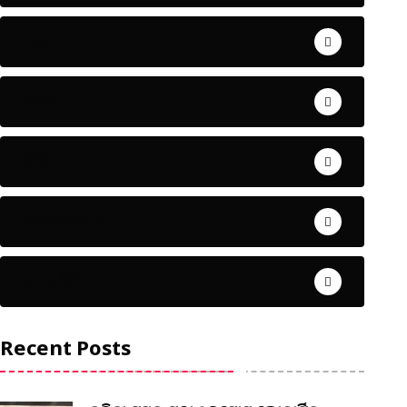
ଅପରାଧ
ଖେଳ
ଜିଲ୍ଲା
ଜୀବନ ଚର୍ଯ୍ୟା
ଦେଶ ବିଦେଶ
Recent Posts