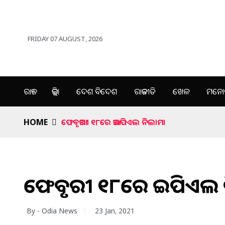
FRIDAY 07 AUGUST, 2026
ରାଜ୍ୟ
ଜିଲ୍ଲା
ଦେଶ ବିଦେଶ
ରାଜନୀତି
ଖେଳ
ମନୋର
HOME
ଫେବୃଆରୀ ୧୮ରେ ଆଇପିଏଲ ନିଲାମ।
ଫେବୃଆରୀ ୧୮ରେ ଆଇପିଏଲ 
By - Odia News
23 Jan, 2021