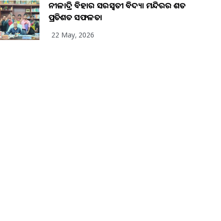
ନୀଳାଦ୍ରି ବିହାର ସରସ୍ୱତୀ ବିଦ୍ୟା ମନ୍ଦିରର ଶତ
ପ୍ରତିଶତ ସଫଳତା
22 May, 2026