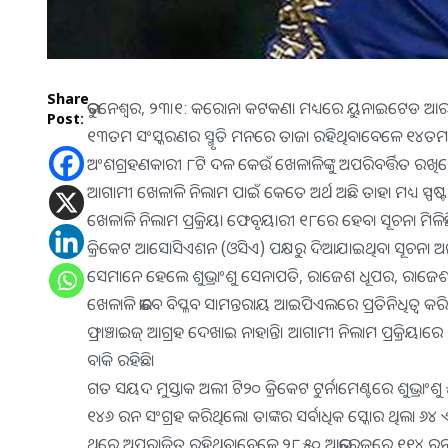
Share
ଭୁବନେଶ୍ୱର, ୨୩।୧: କରୋନା କଟକଣା ମଧ୍ୟରେ ୟୁନାଇଟେଡ ଆରବ 
Post:
୧୩ତମ ସଂସ୍କରଣର ସ୍ମୃତି ମନରେ ତାଜା ରହିଥିବାବେଳେ ୧୪ତମ ସ
ଅଂଶଗ୍ରହଣକାରୀ ୮ଟି ଦଳ କେଉଁ ଖେଳାଳିଙ୍କୁ ଅପରିବର୍ତ୍ତିତ ରଖିବେ
ଆଗାମୀ ଖେଳାଳି ନିଲାମ ପାଇଁ କେତେ ଅର୍ଥ ଅଛି ତାହା ମଧ୍ୟ ସ୍ପଷ୍
ଖେଳାଳି ନିଲାମ ପ୍ରକ୍ରିୟା ଫେବୃୟାରୀ ୧୮ରେ ହେବା ସୂଚନା ମିଳିଛ
କ୍ରିକେଟ ଆସୋସିଏଶନ (ଓସିଏ) ପକ୍ଷରୁ ଦିଆଯାଇଥିବା ସୂଚନା 
ସେମାନେ ହେଲେ ଶୁଭ୍ରାଂଶୁ ସେନାପତି, ରାଜେଶ ଧୂପର, ରାଜେଶ 
ଖେଳାଳି ଭାବେ ବିପ୍ଳବ ସାମନ୍ତରାୟ ଆଇପିଏଲରେ ପ୍ରତିନିଧିତ୍ୱ କର
ଫ୍ରାଞ୍ଚାଇଜ୍‌ ଆଗ୍ରହ ଦେଖାଇ ନାହାନ୍ତି। ଆଗାମୀ ନିଲାମ ପ୍ରକ୍ରିୟାରେ
ବାକି ରହିଛି।
ଗତ ସୟଦ ମୁସ୍ତାକ ଅଲୀ ଟି୨୦ କ୍ରିକେଟ ଟୁର୍ନାମେଣ୍ଟରେ ଶୁଭ୍
୧୪୬ ରନ ସଂଗ୍ରହ କରିଥିଲେ। ତାଙ୍କର ସର୍ବାଧିକ ସ୍କୋର ଥିଲା ୬୪ ଏ
ଥରେ ଅପରାଜିତ ରହିଥିବାବେଳେ ୨୮.୫୦ ଆଭରେଜରେ ୧୧୪ ରନ କରିଥିଲ