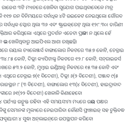
ିଚିତ ରାଜେଶ ୩ଟି ମ୍ୟାଚରେ ଖେଳିବା ସୁଯୋଗ ପାଇଥିବାବେଳେ ମାତ୍ର
ଳି ୧୧୭ ରନ ବିନିମୟରେ ସର୍ବାଧିକ ୪ଟି ଉଇକେଟ ନେଇଥିଲେ। ଗୌରବ
୍ବାଧିକ ସ୍କୋର ଥିଲା ୩୬ ଏବଂ ଷ୍ଟ୍ରାଇକ୍‌ରେଟ୍‌ ଥିଲା ୧୨୮.୩୦। ତାରିଣୀ
ିଆର କରିଥିଲେ। ଏଥିରେ ପ୍ରଦର୍ଶନ ଏତେଟା ପ୍ରଭାବୀ ନ ଥିଲେ ହେଁ
 ଭଲ ଖେଳିଥିବାରୁ ଆଇପିଏଲ ଆଶା ରଖିଛନ୍ତି।
ା ସରିବା ପରେ ରୟାଲ ଚ୍ୟାଲେଞ୍ଜର୍ସ ବାଙ୍ଗାଲୋର ନିକଟରେ ୩୫.୭ କୋଟି, ଚେନ୍ନାଇ
୪.୮୫ କୋଟି, ଦିଲ୍ଲୀ କ୍ୟାପିଟାଲ୍ସ ନିକଟରେ ୧୨.୮ କୋଟି, ସନ୍‌ରାଇଜର୍ସ
ପାଖରେ ୫୩.୨ କୋଟି, ମୁମ୍ବାଇ ଇଣ୍ଡିଆନ୍ସ ନିକଟରେ ୧୫.୩୫ କୋଟି ଏବଂ
ଥିରେ ଚେନ୍ନାଇ ୭(୧ ବିଦେଶୀ), ଦିଲ୍ଲୀ ୬(୨ ବିଦେଶୀ), ପଞ୍ଜାବ ୯(୫
 ରାଜସ୍ଥାନ ୮ (୩ ବିଦେଶୀ), ବାଙ୍ଗାଲୋର ୧୩(୪ ବିଦେଶୀ), ହାଇଦ୍ରାବାଦ
 ଟଙ୍କାରେ ୬୧(୨୨ ବିଦେଶୀ) ଖେଳାଳି କିଣାହେବେ।
ୃୟାରୀ ୪ ପର୍ଯ୍ୟନ୍ତ ଉନ୍ମୁକ୍ତ ରହିବ। ଏହି ସମୟସୀମା ମଧ୍ୟରେ ଉଭୟ ପକ୍ଷର
ାଳିଙ୍କୁ ସେମାନଙ୍କ ମୂଲ୍ୟରେ ନେଇପାରିବ। କୌଣସି ଫ୍ରାଞ୍ଚାଇଜ୍‌ ସହ ଚୁକ୍ତିବଦ୍ଧ
େବୃୟାରୀ ୪ ସୁଦ୍ଧା ଅନ୍‌ଲାଇନ୍‌ରେ ଉପସ୍ଥାପନ କରିବେ।