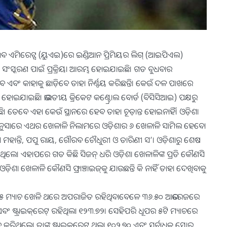
ଏମିରେଟ୍ସ (ୟୁଏଇ)ରେ ଇଣ୍ଡିଆନ ପ୍ରିମିୟର ଲିଗ୍‌ (ଆଇପିଏଲ)
ଂସ୍କରଣ ପାଇଁ ପ୍ରକ୍ରିୟା ଆରମ୍ଭ ହୋଇଯାଇଛି। ଗତ ବୁଧବାର
 ଏବଂ କାହାକୁ ଛାଡ଼ିବେ ତାହା ନିର୍ଣ୍ଣୟ କରିଛନ୍ତି। କେଉଁ ଦଳ ପାଖରେ
ଟ ହୋଇଯାଇଛି। ଭାରତୀୟ କ୍ରିକେଟ କଣ୍ଟ୍ରୋଲ ବୋର୍ଡ (ବିସିସିଆଇ) ପକ୍ଷରୁ
ି। ତେବେ ଏହା କେଉଁ ସ୍ଥାନରେ ହେବ ତାହା ଚୂଡ଼ାନ୍ତ ହୋଇନାହିଁ। ଓଡ଼ିଶା
ଅନୁସାରେ ଏଥର ଖେଳାଳି ନିଲାମରେ ଓଡ଼ିଶାର ୬ ଖେଳାଳି ସାମିଲ ହେବେ।
ମହାନ୍ତି, ପପୁ ରାୟ, ଗୌରବ ଚୌଧୁରୀ ଓ ତାରିଣୀ ସ’। ଓଡ଼ିଶାରୁ ଶେଷ
ିଥିଲେ। ଏହାପରେ ଗତ କିଛି ସିଜନ୍‌ ଧରି ଓଡ଼ିଶା ଖେଳାଳିଙ୍କ ପ୍ରତି କୌଣସି
 ଓଡ଼ିଶା ଖେଳାଳି କୌଣସି ଫ୍ରାଞ୍ଚାଇଜ୍‌କୁ ଯାଉଛନ୍ତି କି ନାହିଁ ତାହା ଦେଖିବାକୁ
ରାଂଶୁ ୫ ମ୍ୟାଚ ଖେଳି ଥରେ ଅପରାଜିତ ରହିଥିବାବେଳେ ୩୬.୫୦ ଆଭରେଜରେ
ବଂ ଷ୍ଟ୍ରାଇକ୍‌ରେଟ୍‌ ରହିଥିଲା ୧୨୩.୭୨। ସେହିପରି ଧୂପର ୫ଟି ମ୍ୟାଚରେ
େ। ତାଙ୍କ ଷ୍ଟ୍ରାଇକ୍‌ରେଟ୍‌ ଥିଲା ୧୦୨.୭୦ ଏବଂ ସର୍ବାଧିକ ସ୍କୋର