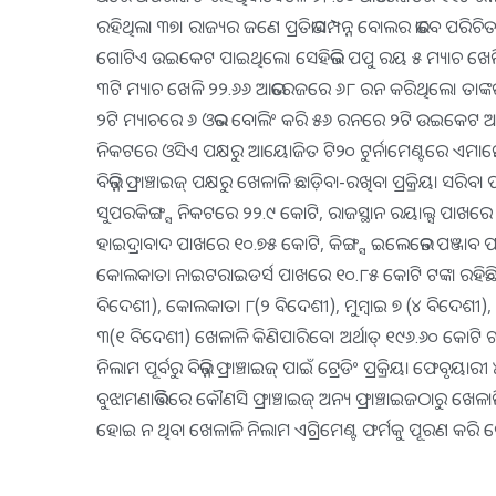
ରହିଥିଲା ୩୭। ରାଜ୍ୟର ଜଣେ ପ୍ରତିଭାସମ୍ପନ୍ନ ବୋଲର ଭାବେ ପର
ଗୋଟିଏ ଉଇକେଟ ପାଇଥିଲେ। ସେହିଭଳି ପପୁ ରୟ ୫ ମ୍ୟାଚ ଖେ
୩ଟି ମ୍ୟାଚ ଖେଳି ୨୨.୬୬ ଆଭରେଜରେ ୬୮ ରନ କରିଥିଲେ। ତାଙ୍କର ସର
୨ଟି ମ୍ୟାଚରେ ୬ ଓଭର ବୋଲିଂ କରି ୫୬ ରନରେ ୨ଟି ଉଇକେଟ ଅକ୍ତ
ନିକଟରେ ଓସିଏ ପକ୍ଷରୁ ଆୟୋଜିତ ଟି୨୦ ଟୁର୍ନାମେଣ୍ଟରେ ଏମାନେ
ବିଭିନ୍ନ ଫ୍ରାଞ୍ଚାଇଜ୍‌ ପକ୍ଷରୁ ଖେଳାଳି ଛାଡ଼ିବା-ରଖିବା ପ୍ରକ୍ରିୟ
ସୁପରକିଙ୍ଗ୍ସ ନିକଟରେ ୨୨.୯ କୋଟି, ରାଜସ୍ଥାନ ରୟାଲ୍ସ ପାଖରେ ୩
ହାଇଦ୍ରାବାଦ ପାଖରେ ୧୦.୭୫ କୋଟି, କିଙ୍ଗ୍ସ ଇଲେଭେନ ପଞ୍ଜାବ 
କୋଲକାତା ନାଇଟରାଇଡର୍ସ ପାଖରେ ୧୦.୮୫ କୋଟି ଟଙ୍କା ରହିଛି। ଏ
ବିଦେଶୀ), କୋଲକାତା ୮(୨ ବିଦେଶୀ), ମୁମ୍ବାଇ ୭ (୪ ବିଦେଶୀ),
୩(୧ ବିଦେଶୀ) ଖେଳାଳି କିଣିପାରିବେ। ଅର୍ଥାତ୍‌ ୧୯୬.୬୦ କୋଟି
ନିଲାମ ପୂର୍ବରୁ ବିଭିନ୍ନ ଫ୍ରାଞ୍ଚାଇଜ୍‌ ପାଇଁ ଟ୍ରେଡିଂ ପ୍ରକ୍ରିୟା ଫେବ
ବୁଝାମଣାଭିତ୍ତିରେ କୌଣସି ଫ୍ରାଞ୍ଚାଇଜ୍‌ ଅନ୍ୟ ଫ୍ରାଞ୍ଚାଇଜଠାରୁ ଖେଳ
ହୋଇ ନ ଥିବା ଖେଳାଳି ନିଲାମ ଏଗ୍ରିମେଣ୍ଟ ଫର୍ମକୁ ପୂରଣ କରି ଫ