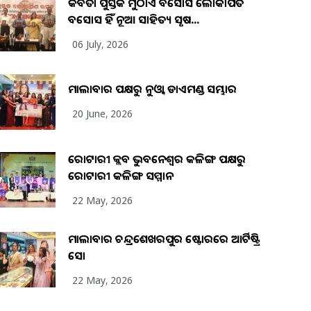
କବିତା ପୁସ୍ତକ ମୁଠାଏ ଅବସୋସ ଲୋକାର୍ପିତ
ଅବସୋସ ହିଁ ନୂଆ ସାହିତ୍ୟ ସୃଷ...
06 July, 2026
ମାଲାବାର ପକ୍ଷରୁ ନୁଓ୍ବା ଡାଏମଣ୍ଡ ସମ୍ଭାର
20 June, 2026
ରୋଟାରୀ କ୍ଲବ ଭୁବନେଶ୍ୱର କଳିଙ୍ଗ ପକ୍ଷରୁ
ରୋଟାରୀ କଳିଙ୍ଗ ସମ୍ମାନ
22 May, 2026
ମାଲାବାର ଚନ୍ଦ୍ରଶେଖରପୁର ଷ୍ଟୋରରେ ଆର୍ଟିଷ୍ଟ୍ରି
ସୋ
22 May, 2026