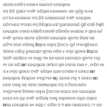
ରସେଲ ଗୋଟିଏ ଲେଖାଏ ଉଇକେଟ ନେଇଥିଲେ।
ଟସ୍‌ ଜିତି ପ୍ରଥମେ ବ୍ୟାଟିଂ କରିଥିଲା କୋଲକାତା। ଏହା ପୂର୍ବରୁ ୨୦୧୫
ମେ’ରେ କୋଲକାତା ଟସ୍‌ ଜିତି ଶେଷଥରପାଇଁ ବ୍ୟାଟିଂ ନେଇଥିଲା।
ଇତିମଧ୍ୟରେ ୩୩ଥର ଟସ୍‌ ଜିତିଥିଲେ ହେଁ ପ୍ରଥମଥରପାଇଁ ପୁଣି ସେହି ନିଷ୍ପତ୍ତି
ନେଇଥିଲା। ଦଳରେ କୌଣସି ଖେଳାଳି ପରିବର୍ତ୍ତନ କରାଯାଇ ନ ଥିଲେ ହେଁ
ବ୍ୟାଟିଂ କ୍ରମରେ ଅନେକ ପରିବର୍ତ୍ତନ ହୋଇଥିଲା। ଶୁବମନ୍‌ ଗିଲ୍‌ଙ୍କ ସହ
ଇନିଂସ ଓପନ କରିବାକୁ ଆସିଥିଲେ ରାହୁଲ ତ୍ରିପାଠୀ। ପୂର୍ବ ମ୍ୟାଚଗୁଡ଼ିକରେ
ଓପନର ଦାୟିତ୍ୱ ତୁଲାଇଥିବା ସୁନୀଲ ନାରିନ ୪ ନମ୍ବର ସ୍ଥାନରେ ଆସିଥିଲେ।
ଓପନିଂ ଯୋଡ଼ିରେ ୨୬ ବଲ୍‌ରୁ ୩୭ ରନ ଯୋଗ ହେବାପରେ ଶୁବମନ ମାତ୍ର
୧୧ ରନ କରି ଆଉଟ ହୋଇଥିଲେ। ଫର୍ମରେ ଥିବା ନୀତୀଶ ରାଣା ୯ , ନାରିନ ୧୭
ଓ ୫ ନମ୍ବର ସ୍ଥାନରେ ବ୍ୟାଟିଂ କରିଥିବା ଇଅନ ମୋର୍ଗାନ ୭ ରନରେ ଆଉଟ
ହୋଇଥିଲେ। ବିସ୍ଫୋରକ ବ୍ୟାଟ୍ସମ୍ୟାନ ଆନ୍ଦ୍ରେ ରସେଲ ମାତ୍ର ୨ ରନରେ ଆଉଟ
ହେବା ଦଳକୁ ବଡ଼ ଝଟ୍‌କା ପହଞ୍ଚାଇଥିଲା। ଟପ୍‌ ଓ ମିଡଲ ଅର୍ଡର
ବ୍ୟାଟ୍ସମ୍ୟାନଙ୍କ ବିଫଳତା ରାହୁଲ ତ୍ରିପାଠୀଙ୍କ ଉପରେ ଚାପ ବଢ଼ାଇଥିଲା।
ତେବେ ସେ ଦୃଢ଼ ବ୍ୟାଟିଂ ଜାରିରଖି ଦଳକୁ ସମ୍ମାନଜନକ ସ୍କୋର ପଥରେ
ଆଗେଇ ନେଇଥିଲେ। ୫୧ ବଲ୍‌ରୁ ୮ ଚୌକା ଓ ୩ ଛକା ସହାୟତାରେ ୮୧ ରନ