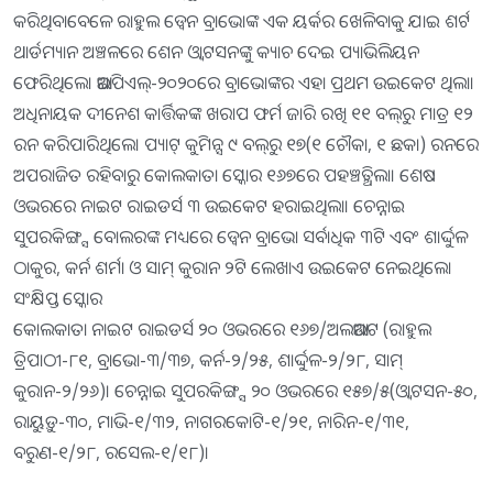
କରିଥିବାବେଳେ ରାହୁଲ ଡ୍ବେନ ବ୍ରାଭୋଙ୍କ ଏକ ୟର୍କର ଖେଳିବାକୁ ଯାଇ ଶର୍ଟ
ଥାର୍ଡମ୍ୟାନ ଅଞ୍ଚଳରେ ଶେନ ଓ୍ବାଟସନଙ୍କୁ କ୍ୟାଚ ଦେଇ ପ୍ୟାଭିଲିୟନ
ଫେରିଥିଲେ। ଆଇପିଏଲ୍‌-୨୦୨୦ରେ ବ୍ରାଭୋଙ୍କର ଏହା ପ୍ରଥମ ଉଇକେଟ ଥିଲା।
ଅଧିନାୟକ ଦୀନେଶ କାର୍ତ୍ତିକଙ୍କ ଖରାପ ଫର୍ମ ଜାରି ରଖି ୧୧ ବଲ୍‌ରୁ ମାତ୍ର ୧୨
ରନ କରିପାରିଥିଲେ। ପ୍ୟାଟ୍‌ କୁମିନ୍ସ ୯ ବଲ୍‌ରୁ ୧୭(୧ ଚୌକା, ୧ ଛକା) ରନରେ
ଅପରାଜିତ ରହିବାରୁ କୋଲକାତା ସ୍କୋର ୧୬୭ରେ ପହଞ୍ଚତ୍ଥିଲା। ଶେଷ
ଓଭରରେ ନାଇଟ ରାଇଡର୍ସ ୩ ଉଇକେଟ ହରାଇଥିଲା। ଚେନ୍ନାଇ
ସୁପରକିଙ୍ଗ୍ସ ବୋଲରଙ୍କ ମଧ୍ୟରେ ଡ୍ବେନ ବ୍ରାଭୋ ସର୍ବାଧିକ ୩ଟି ଏବଂ ଶାର୍ଦ୍ଦୁଳ
ଠାକୁର, କର୍ନ ଶର୍ମା ଓ ସାମ୍‌ କୁରାନ ୨ଟି ଲେଖାଏ ଉଇକେଟ ନେଇଥିଲେ।
ସଂକ୍ଷିପ୍ତ ସ୍କୋର
କୋଲକାତା ନାଇଟ ରାଇଡର୍ସ ୨୦ ଓଭରରେ ୧୬୭/ଅଲଆଉଟ (ରାହୁଲ
ତ୍ରିପାଠୀ-୮୧, ବ୍ରାଭୋ-୩/୩୭, କର୍ନ-୨/୨୫, ଶାର୍ଦ୍ଦୁଳ-୨/୨୮, ସାମ୍‌
କୁରାନ-୨/୨୬)। ଚେନ୍ନାଇ ସୁପରକିଙ୍ଗ୍ସ ୨୦ ଓଭରରେ ୧୫୭/୫(ଓ୍ବାଟସନ-୫୦,
ରାୟୁଡ଼ୁ-୩୦, ମାଭି-୧/୩୨, ନାଗରକୋଟି-୧/୨୧, ନାରିନ-୧/୩୧,
ବରୁଣ-୧/୨୮, ରସେଲ-୧/୧୮)।