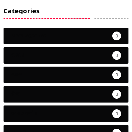
Categories
Uncategorized
ଅପରାଧ
ଖେଳ
ଜିଲ୍ଲା
ଜୀବନ ଚର୍ଯ୍ୟା