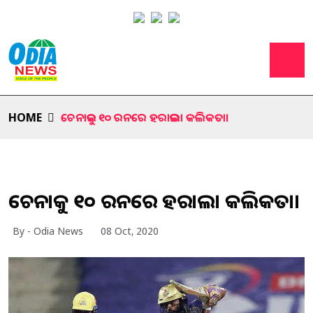
HOME
ଚେନାଇକୁ ୧୦ ରନରେ ହରାଇଲା କଲିକତା।
ଚେନାଇକୁ ୧୦ ରନରେ ହରାଇଲା କଲିକତା।
By - Odia News
08 Oct, 2020