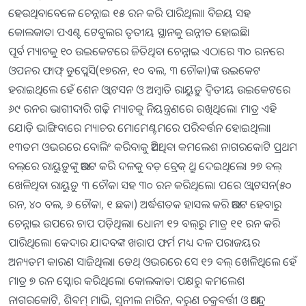
ହେଉଥିବାବେଳେ ଚେନ୍ନାଇ ୧୫ ରନ କରି ପାରିଥିଲା। ବିଜୟ ସହ
କୋଲକାତା ପଏଣ୍ଟ ଟେବୁଲର ତୃତୀୟ ସ୍ଥାନକୁ ଉନ୍ନୀତ ହୋଇଛି।
ପୂର୍ବ ମ୍ୟାଚକୁ ୧୦ ଉଇକେଟରେ ଜିତିଥିବା ଚେନ୍ନାଇ ଏଠାରେ ୩୦ ରନରେ
ଓପନର ଫାଫ୍‌ ଡୁପ୍ଲେସି(୧୭ରନ, ୧୦ ବଲ, ୩ ଚୌକା)ଙ୍କ ଉଇକେଟ
ହରାଇଥିଲେ ହେଁ ଶେନ ଓ୍ବାଟସନ ଓ ଅମ୍ବାତି ରାୟୁଡ଼ୁ ଦ୍ୱିତୀୟ ଉଇକେଟରେ
୬୯ ରନର ଭାଗୀଦାରି ଗଢ଼ି ମ୍ୟାଚକୁ ନିୟନ୍ତ୍ରଣରେ ରଖିଥିଲେ। ମାତ୍ର ଏହି
ଯୋଡ଼ି ଭାଙ୍ଗିବାରେ ମ୍ୟାଚର ମୋମେଣ୍ଟମରେ ପରିବର୍ତ୍ତନ ହୋଇଥିଲା।
୧୩ତମ ଓଭରରେ ବୋଲିଂ କରିବାକୁ ଆସିଥିବା କମଲେଶ ନାଗରକୋଟି ପ୍ରଥମ
ବଲ୍‌ରେ ରାୟୁଡ଼ୁଙ୍କୁ ଆଉଟ କରି ଦଳକୁ ବଡ଼ ବ୍ରେକ୍‌ ଥ୍ରୁ ଦେଇଥିଲେ। ୨୭ ବଲ୍‌
ଖେଳିଥିବା ରାୟୁଡ଼ୁ ୩ ଚୌକା ସହ ୩୦ ରନ କରିଥିଲେ। ପରେ ଓ୍ବାଟସନ(୫୦
ରନ, ୪୦ ବଲ, ୬ ଚୌକା, ୧ ଛକା) ଅର୍ଦ୍ଧଶତକ ହାସଲ କରି ଆଉଟ ହେବାରୁ
ଚେନ୍ନାଇ ଉପରେ ଚାପ ପଡ଼ିଥିଲା। ଧୋନୀ ୧୨ ବଲ୍‌ରୁ ମାତ୍ର ୧୧ ରନ କରି
ପାରିଥିଲେ। କେଦାର ଯାଦବଙ୍କ ଖରାପ ଫର୍ମ ମଧ୍ୟ ଦଳ ପରାଜୟର
ଅନ୍ୟତମ କାରଣ ସାଜିଥିଲା। ଡେଥ୍‌ ଓଭରରେ ସେ ୧୨ ବଲ୍‌ ଖେଳିଥିଲେ ହେଁ
ମାତ୍ର ୭ ରନ ସ୍କୋର କରିଥିଲେ। କୋଲକାତା ପକ୍ଷରୁ କମଲେଶ
ନାଗରକୋଟି, ଶିବମ୍‌ ମାଭି, ସୁନୀଲ ନାରିନ, ବରୁଣ ଚକ୍ରବର୍ତ୍ତୀ ଓ ଆନ୍ଦ୍ରେ