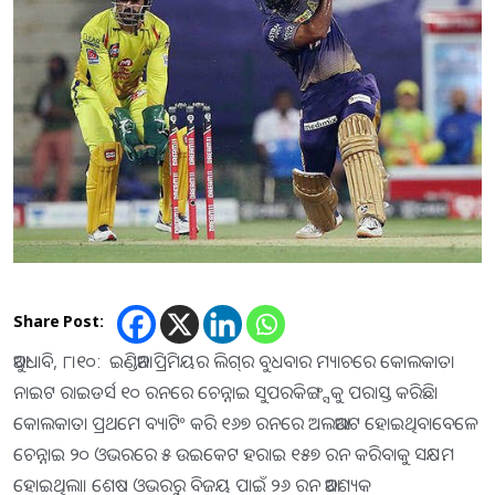
Share Post:
ଆବୁଧାବି, ୮।୧୦: ଇଣ୍ଡିଆନ ପ୍ରିମିୟର ଲିଗ୍‌ର ବୁଧବାର ମ୍ୟାଚରେ କୋଲକାତା
ନାଇଟ ରାଇଡର୍ସ ୧୦ ରନରେ ଚେନ୍ନାଇ ସୁପରକିଙ୍ଗ୍ସକୁ ପରାସ୍ତ କରିଛି।
କୋଲକାତା ପ୍ରଥମେ ବ୍ୟାଟିଂ କରି ୧୬୭ ରନରେ ଅଲଆଉଟ ହୋଇଥିବାବେଳେ
ଚେନ୍ନାଇ ୨୦ ଓଭରରେ ୫ ଉଇକେଟ ହରାଇ ୧୫୭ ରନ କରିବାକୁ ସକ୍ଷମ
ହୋଇଥିଲା। ଶେଷ ଓଭରରୁ ବିଜୟ ପାଇଁ ୨୬ ରନ ଆବଶ୍ୟକ