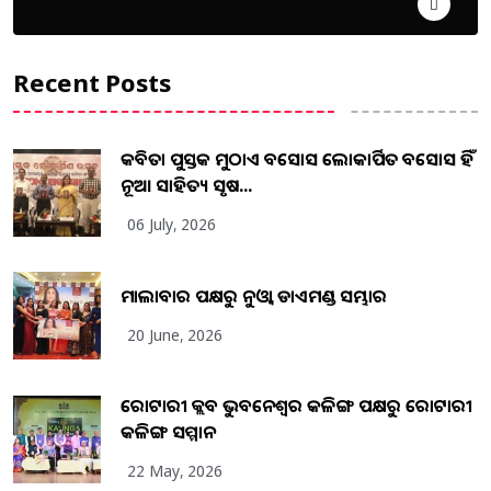
ଦେଶ ବିଦେଶ
Recent Posts
କବିତା ପୁସ୍ତକ ମୁଠାଏ ଅବସୋସ ଲୋକାର୍ପିତ ଅବସୋସ ହିଁ
ନୂଆ ସାହିତ୍ୟ ସୃଷ...
06 July, 2026
ମାଲାବାର ପକ୍ଷରୁ ନୁଓ୍ବା ଡାଏମଣ୍ଡ ସମ୍ଭାର
20 June, 2026
ରୋଟାରୀ କ୍ଲବ ଭୁବନେଶ୍ୱର କଳିଙ୍ଗ ପକ୍ଷରୁ ରୋଟାରୀ
କଳିଙ୍ଗ ସମ୍ମାନ
22 May, 2026