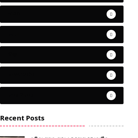
ଅପରାଧ
ଖେଳ
ଜିଲ୍ଲା
ଜୀବନ ଚର୍ଯ୍ୟା
ଦେଶ ବିଦେଶ
Recent Posts