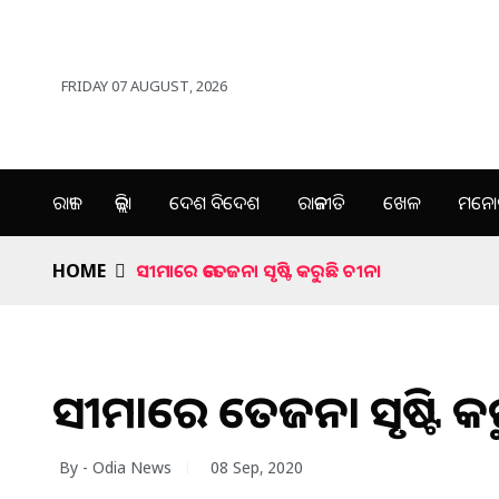
FRIDAY 07 AUGUST, 2026
ରାଜ୍ୟ
ଜିଲ୍ଲା
ଦେଶ ବିଦେଶ
ରାଜନୀତି
ଖେଳ
ମନୋର
HOME
ସୀମାରେ ଉତେଜନା ସୃଷ୍ଟି କରୁଛି ଚୀନ।
ସୀମାରେ ଉତେଜନା ସୃଷ୍ଟି କ
By - Odia News
08 Sep, 2020