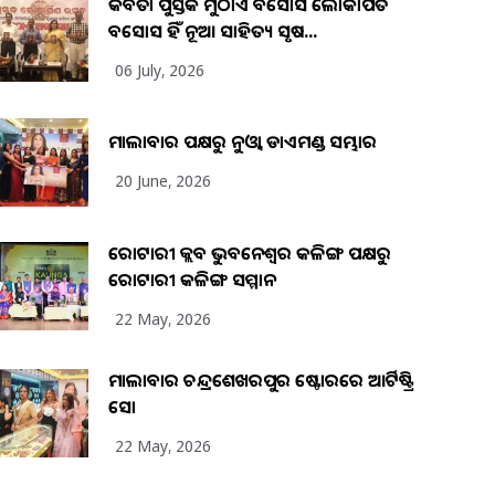
କବିତା ପୁସ୍ତକ ମୁଠାଏ ଅବସୋସ ଲୋକାର୍ପିତ
ଅବସୋସ ହିଁ ନୂଆ ସାହିତ୍ୟ ସୃଷ...
06 July, 2026
ମାଲାବାର ପକ୍ଷରୁ ନୁଓ୍ବା ଡାଏମଣ୍ଡ ସମ୍ଭାର
20 June, 2026
ରୋଟାରୀ କ୍ଲବ ଭୁବନେଶ୍ୱର କଳିଙ୍ଗ ପକ୍ଷରୁ
ରୋଟାରୀ କଳିଙ୍ଗ ସମ୍ମାନ
22 May, 2026
ମାଲାବାର ଚନ୍ଦ୍ରଶେଖରପୁର ଷ୍ଟୋରରେ ଆର୍ଟିଷ୍ଟ୍ରି
ସୋ
22 May, 2026