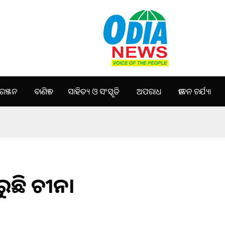
ଞ୍ଜନ
ବାଣିଜ୍ୟ
ସାହିତ୍ୟ ଓ ସଂସ୍କୃତି
ଅପରାଧ
ଜୀବନ ଚର୍ଯ୍ୟା
ରୁଛି ଚୀନ।