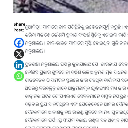
Share
ନୂଆଦିଲ୍ଲୀ: ସୀମାରେ ଚୀନ ପରିସ୍ଥିତିକୁ ଉତ୍ତେଜନାପୂର୍ଣ୍ଣ କରୁଛି 
Post:
କରିବା ସକାଶେ କୌଣସି ପ୍ରକାର ସଂଘର୍ଷ ସ୍ଥିତିକୁ ଏଡାଇବା ଲାଗି ତାର
ମନ୍ତ୍ରଣାଳୟ । ଚୀନ-ଭାରତ ସୀମାରେ ସୃଷ୍ଟି ହୋଇଥିବା ଗୁଳି ଚାଳନ
ମନ୍ତ୍ରଣାଳୟ ।
ପ୍ରତିରକ୍ଷା ମନ୍ତ୍ରଣାଳୟ ପକ୍ଷରୁ କୁହାଯାଇଛି ଯେ ଭାରତୀୟ ସେନା କ
କୌଣସି ପ୍ରକାର ଗୁଳିଗୋଳା ବର୍ଷଣ ଭଳି ଆକ୍ରମଣାତ୍ମକ ସାଧନର ଉପଯ
ରାଜନୈତିକ ଓ ସାମରିକ ସ୍ତରରେ ଜାରି ରହିଥିବା ବାର୍ତ୍ତାଳାପ 
ଅପରନ୍ତୁ ନିରବଚ୍ଛିନ୍ନ ଭାବେ ଆକ୍ରମଣାତ୍ମକ ଯୁଦ୍ଧାଭ୍ୟାସ ମଧ୍ୟ ଜ
ତାତ୍କାଳିକ ଘଟଣାରେ ପିଏଲଏର ସୈନିକମାନେ ବାସ୍ତବ ନିୟନ୍ତ
ବଢ଼ିବାର ପ୍ରୟାସ କରିଥିଲେ ଏବଂ ଯେତେବେଳେ ଆମର ସୈନିକ
ସୈନିକମାନେ ଆକାଶକୁ କିଛି ରାଉଣ୍ଡ ଗୁଳିଗୋଳା ମଧ୍ୟ ଫୁଟାଇ
ସୈନିକମାନେ ପର୍ଯ୍ୟାପ୍ତ ସଂଯମ ବଜାୟ ରଖିବା ସହ ଅତ୍ୟନ୍ତ ଦାୟି
ବୋଲି ପ୍ରତିରକ୍ଷା ମନ୍ତ୍ରଣାଳୟ ସୂଚନା ଦେଇଛି ।