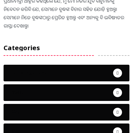
ପ୍ରଧାନମନ୍ତ୍ରୀ ଆହୁରି କହିଥିଲେ ଯେ, ମୁଁ ମୋ ନିଜର ଯୁବ ବନ୍ଧୁମାନଙ୍କୁ
ନିବେଦନ କରିବି ଯେ, ସେମାନେ ବୁଦ୍ଧଙ୍କ ବିଚାର ସହିତ ଯୋଡ଼ି ହୁଅନ୍ତୁ।
ସେମାନେ ନିଜେ ବୁଦ୍ଧଙ୍କଠାରୁ ପ୍ରେରିତ ହୁଅନ୍ତୁ ଏବଂ ଅନ୍ୟକୁ ବି ଭବିଷ୍ୟତର
ରାସ୍ତା ଦେଖାନ୍ତୁ।
Categories
Uncategorized
ଅପରାଧ
ଖେଳ
ଜିଲ୍ଲା