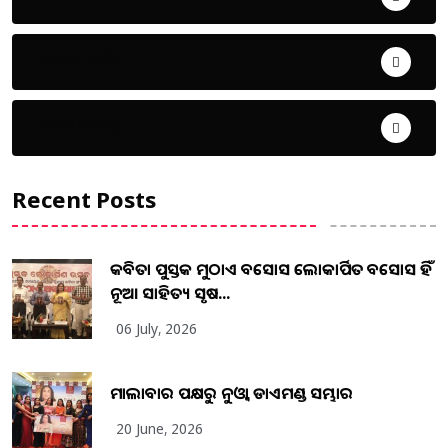
ଜୀବନ ଚର୍ଯ୍ୟା
ଦେଶ ବିଦେଶ
Recent Posts
କବିତା ପୁସ୍ତକ ମୁଠାଏ ଅବସୋସ ଲୋକାର୍ପିତ ଅବସୋସ ହିଁ
ନୂଆ ସାହିତ୍ୟ ସୃଷ...
06 July, 2026
ମାଲାବାର ପକ୍ଷରୁ ନୁଓ୍ବା ଡାଏମଣ୍ଡ ସମ୍ଭାର
20 June, 2026