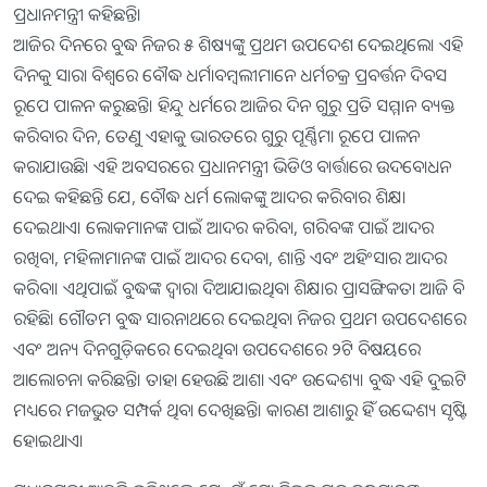
ପ୍ରଧାନମନ୍ତ୍ରୀ କହିଛନ୍ତି।
ଆଜିର ଦିନରେ ବୁଦ୍ଧ ନିଜର ୫ ଶିଷ୍ୟଙ୍କୁ ପ୍ରଥମ ଉପଦେଶ ଦେଇଥିଲେ। ଏହି
ଦିନକୁ ସାରା ବିଶ୍ଵରେ ବୌଦ୍ଧ ଧର୍ମାବମ୍ବଲୀମାନେ ଧର୍ମଚକ୍ର ପ୍ରବର୍ତ୍ତନ ଦିବସ
ରୂପେ ପାଳନ କରୁଛନ୍ତି। ହିନ୍ଦୁ ଧର୍ମରେ ଆଜିର ଦିନ ଗୁରୁ ପ୍ରତି ସମ୍ମାନ ବ୍ୟକ୍ତ
କରିବାର ଦିନ, ତେଣୁ ଏହାକୁ ଭାରତରେ ଗୁରୁ ପୂର୍ଣ୍ଣିମା ରୂପେ ପାଳନ
କରାଯାଉଛି। ଏହି ଅବସରରେ ପ୍ରଧାନମନ୍ତ୍ରୀ ଭିଡିଓ ବାର୍ତ୍ତାରେ ଉଦବୋଧନ
ଦେଇ କହିଛନ୍ତି ଯେ, ବୌଦ୍ଧ ଧର୍ମ ଲୋକଙ୍କୁ ଆଦର କରିବାର ଶିକ୍ଷା
ଦେଇଥାଏ। ଲୋକମାନଙ୍କ ପାଇଁ ଆଦର କରିବା, ଗରିବଙ୍କ ପାଇଁ ଆଦର
ରଖିବା, ମହିଳାମାନଙ୍କ ପାଇଁ ଆଦର ଦେବା, ଶାନ୍ତି ଏବଂ ଅହିଂସାର ଆଦର
କରିବା। ଏଥିପାଇଁ ବୁଦ୍ଧଙ୍କ ଦ୍ବାରା ଦିଆଯାଇଥିବା ଶିକ୍ଷାର ପ୍ରାସଙ୍ଗିକତା ଆଜି ବି
ରହିଛି। ଗୌତମ ବୁଦ୍ଧ ସାରନାଥରେ ଦେଇଥିବା ନିଜର ପ୍ରଥମ ଉପଦେଶରେ
ଏବଂ ଅନ୍ୟ ଦିନଗୁଡ଼ିକରେ ଦେଇଥିବା ଉପଦେଶରେ ୨ଟି ବିଷୟରେ
ଆଲୋଚନା କରିଛନ୍ତି। ତାହା ହେଉଛି ଆଶା ଏବଂ ଉଦ୍ଦେଶ୍ୟ। ବୁଦ୍ଧ ଏହି ଦୁଇଟି
ମଧ୍ୟରେ ମଜଭୁତ ସମ୍ପର୍କ ଥିବା ଦେଖିଛନ୍ତି। କାରଣ ଆଶାରୁ ହିଁ ଉଦ୍ଦେଶ୍ୟ ସୃଷ୍ଟି
ହୋଇଥାଏ।