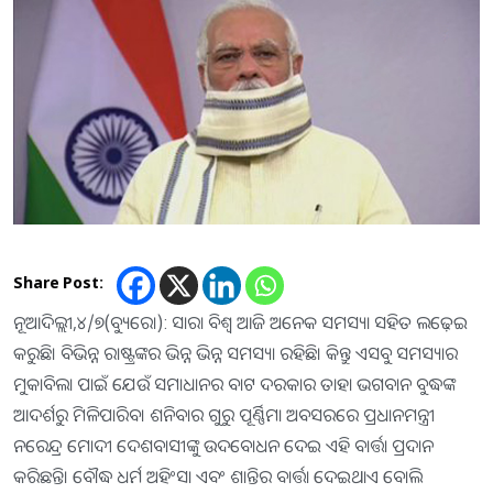
Share Post:
ନୂଆଦିଲ୍ଲୀ,୪/୭(ବ୍ୟୁରୋ): ସାରା ବିଶ୍ଵ ଆଜି ଅନେକ ସମସ୍ୟା ସହିତ ଲଢ଼େଇ
କରୁଛି। ବିଭିନ୍ନ ରାଷ୍ଟ୍ରଙ୍କର ଭିନ୍ନ ଭିନ୍ନ ସମସ୍ୟା ରହିଛି। କିନ୍ତୁ ଏସବୁ ସମସ୍ୟାର
ମୁକାବିଲା ପାଇଁ ଯେଉଁ ସମାଧାନର ବାଟ ଦରକାର ତାହା ଭଗବାନ ବୁଦ୍ଧଙ୍କ
ଆଦର୍ଶରୁ ମିଳିପାରିବ। ଶନିବାର ଗୁରୁ ପୂର୍ଣ୍ଣିମା ଅବସରରେ ପ୍ରଧାନମନ୍ତ୍ରୀ
ନରେନ୍ଦ୍ର ମୋଦୀ ଦେଶବାସୀଙ୍କୁ ଉଦବୋଧନ ଦେଇ ଏହି ବାର୍ତ୍ତା ପ୍ରଦାନ
କରିଛନ୍ତି। ବୌଦ୍ଧ ଧର୍ମ ଅହିଂସା ଏବଂ ଶାନ୍ତିର ବାର୍ତ୍ତା ଦେଇଥାଏ ବୋଲି