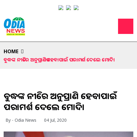
HOME
ବୁଦ୍ଧଙ୍କ ନୀତିରେ ଅନୁପ୍ରାଣିତ ହେବାପାଇଁ ପରାମର୍ଶ ଦେଲେ ମୋଦି।
ବୁଦ୍ଧଙ୍କ ନୀତିରେ ଅନୁପ୍ରାଣିତ ହେବାପାଇଁ
ପରାମର୍ଶ ଦେଲେ ମୋଦି।
By - Odia News
04 Jul, 2020