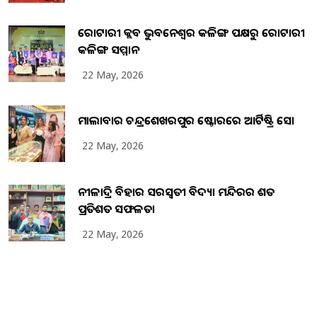
ରୋଟାରୀ କ୍ଲବ ଭୁବନେଶ୍ୱର କଳିଙ୍ଗ ପକ୍ଷରୁ ରୋଟାରୀ
କଳିଙ୍ଗ ସମ୍ମାନ
22 May, 2026
ମାଲାବାର ଚନ୍ଦ୍ରଶେଖରପୁର ଷ୍ଟୋରରେ ଆର୍ଟିଷ୍ଟ୍ରି ସୋ
22 May, 2026
ନୀଳାଦ୍ରି ବିହାର ସରସ୍ୱତୀ ବିଦ୍ୟା ମନ୍ଦିରର ଶତ
ପ୍ରତିଶତ ସଫଳତା
22 May, 2026