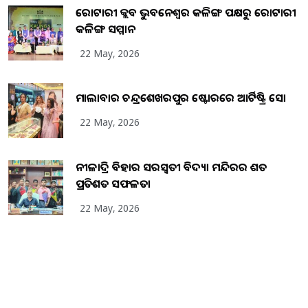
ରୋଟାରୀ କ୍ଲବ ଭୁବନେଶ୍ୱର କଳିଙ୍ଗ ପକ୍ଷରୁ ରୋଟାରୀ
କଳିଙ୍ଗ ସମ୍ମାନ
22 May, 2026
ମାଲାବାର ଚନ୍ଦ୍ରଶେଖରପୁର ଷ୍ଟୋରରେ ଆର୍ଟିଷ୍ଟ୍ରି ସୋ
22 May, 2026
ନୀଳାଦ୍ରି ବିହାର ସରସ୍ୱତୀ ବିଦ୍ୟା ମନ୍ଦିରର ଶତ
ପ୍ରତିଶତ ସଫଳତା
22 May, 2026
Copyright
2026
BrandingKaro.com
. All Rights Reserved.