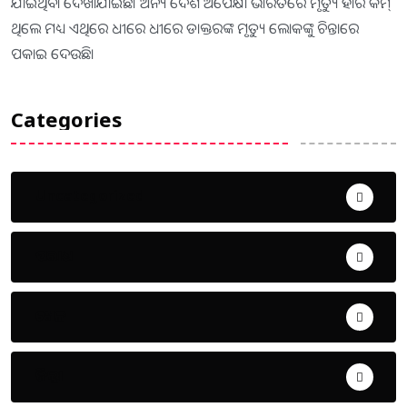
ଯାଇଥିବା ଦେଖାଯାଇଛି। ଅନ୍ୟ ଦେଶ ଅପେକ୍ଷା ଭାରତରେ ମୃତ୍ୟୁ ହାର କମ୍‌
ଥିଲେ ମଧ୍ୟ ଏଥିରେ ଧୀରେ ଧୀରେ ଡାକ୍ତରଙ୍କ ମୃତ୍ୟୁ ଲୋକଙ୍କୁ ଚିନ୍ତାରେ
ପକାଇ ଦେଉଛି।
Categories
Uncategorized
ଅପରାଧ
ଖେଳ
ଜିଲ୍ଲା