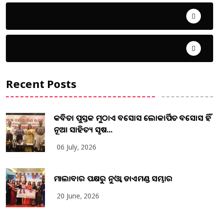
ଜୀବନ ଚର୍ଯ୍ୟା
ଦେଶ ବିଦେଶ
Recent Posts
କବିତା ପୁସ୍ତକ ମୁଠାଏ ଅବସୋସ ଲୋକାର୍ପିତ ଅବସୋସ ହିଁ
ନୂଆ ସାହିତ୍ୟ ସୃଷ...
06 July, 2026
ମାଲାବାର ପକ୍ଷରୁ ନୁଓ୍ବା ଡାଏମଣ୍ଡ ସମ୍ଭାର
20 June, 2026