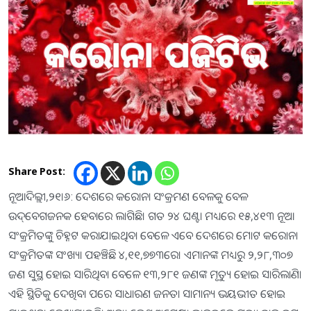
Share Post:
ନୂଆଦିଲ୍ଲୀ,୨୧।୬: ଦେଶରେ କରୋନା ସଂକ୍ରମଣ ବେଳକୁ ବେଳ
ଉଦ୍‌ବେଗଜନକ ହେବାରେ ଲାଗିଛି। ଗତ ୨୪ ଘଣ୍ଟା ମଧ୍ୟରେ ୧୫,୪୧୩ ନୂଆ
ସଂକ୍ରମିତଙ୍କୁ ଚିହ୍ନଟ କରାଯାଇଥିବା ବେଳେ ଏବେ ଦେଶରେ ମୋଟ କରୋନା
ସଂକ୍ରମିତଙ୍କ ସଂଖ୍ୟା ପହଞ୍ଚିଛି ୪,୧୧,୭୭୩ରେ। ଏମାନଙ୍କ ମଧ୍ୟରୁ ୨,୨୮,୩୦୭
ଜଣ ସୁସ୍ଥ ହୋଇ ସାରିଥିବା ବେଳେ ୧୩,୨୮୧ ଜଣଙ୍କ ମୃତ୍ୟୁ ହୋଇ ସାରିଲାଣି।
ଏହି ସ୍ଥିତିକୁ ଦେଖିବା ପରେ ସାଧାରଣ ଜନତା ସାମାନ୍ୟ ଭୟଭୀତ ହୋଇ