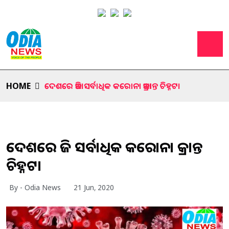
HOME
ଦେଶରେ ଆଜି ସର୍ବାଧିକ କରୋନା ଆକ୍ରାନ୍ତ ଚିହ୍ନଟ।
ଦେଶରେ ଆଜି ସର୍ବାଧିକ କରୋନା ଆକ୍ରାନ୍ତ
ଚିହ୍ନଟ।
By - Odia News
21 Jun, 2020