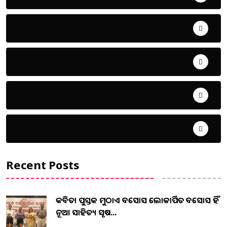
ଖେଳ
ଜିଲ୍ଲା
ଜୀବନ ଚର୍ଯ୍ୟା
ଦେଶ ବିଦେଶ
Recent Posts
କବିତା ପୁସ୍ତକ ମୁଠାଏ ଅବସୋସ ଲୋକାର୍ପିତ ଅବସୋସ ହିଁ
ନୂଆ ସାହିତ୍ୟ ସୃଷ...