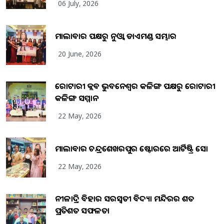
06 July, 2026
ମାଲାବାର ପକ୍ଷରୁ ନୁଓ୍ବା ଡାଏମଣ୍ଡ ସମ୍ଭାର
20 June, 2026
ରୋଟାରୀ କ୍ଲବ ଭୁବନେଶ୍ୱର କଳିଙ୍ଗ ପକ୍ଷରୁ ରୋଟାରୀ
କଳିଙ୍ଗ ସମ୍ମାନ
22 May, 2026
ମାଲାବାର ଚନ୍ଦ୍ରଶେଖରପୁର ଷ୍ଟୋରରେ ଆର୍ଟିଷ୍ଟ୍ରି ସୋ
22 May, 2026
ନୀଳାଦ୍ରି ବିହାର ସରସ୍ୱତୀ ବିଦ୍ୟା ମନ୍ଦିରର ଶତ
ପ୍ରତିଶତ ସଫଳତା