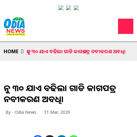
HOME
ଜୁନ ୩୦ ଯାଏ ବଢିଲା ଗାଡି କାଗଜପତ୍ର ନବୀକରଣ ଅବଧି।
ଜୁନ ୩୦ ଯାଏ ବଢିଲା ଗାଡି କାଗଜପତ୍ର
ନବୀକରଣ ଅବଧି।
By - Odia News
31 Mar, 2020