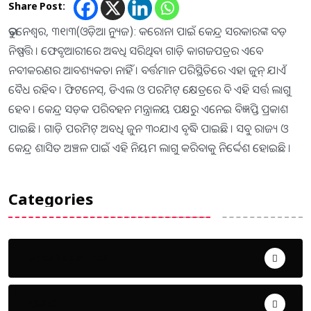
Share Post:
ଭୁବନେଶ୍ୱର, ୩୧ା୩(ଓଡ଼ିଆ ନ୍ୟୁଜ): କରୋନା ପାଇଁ କେନ୍ଦ୍ର ସରକାରଙ୍କ ବଡ଼
ନିଷ୍ପତ୍ତି । ଫେବୃଆରୀରେ ଅବଧି ସରିଥିବା ଗାଡ଼ି କାଗଜପତ୍ରର ଏବେ
ନବୀକରଣର ଆବଶ୍ୟକତା ନାହିଁ । ବର୍ତ୍ତମାନ ପରିସ୍ଥିତିରେ ଏହା ଜୁନ୍ ଯାଏଁ
ବୈଧ ରହିବ । ଫିଟନେସ୍, ଡିଏଲ ଓ ପରମିଟ୍ କ୍ଷେତ୍ରରେ ବି ଏହି ସର୍ତ୍ତ ଲାଗୁ
ହେବ । କେନ୍ଦ୍ର ସଡ଼କ ପରିବହନ ମନ୍ତ୍ରାଳୟ ପକ୍ଷରୁ ଏନେଇ ବିଜ୍ଞପ୍ତି ପ୍ରକାଶ
ପାଇଛି । ଗାଡ଼ି ପରମିଟ୍ ଅବଧି ଜୁନ ୩୦ଯାଏ ବୃଦ୍ଧି ପାଇଛି । ସବୁ ରାଜ୍ୟ ଓ
କେନ୍ଦ୍ର ଶାସିତ ଅଞ୍ଚଳ ପାଇଁ ଏହି ନିୟମ ଲାଗୁ କରିବାକୁ ନିର୍ଦ୍ଦେଶ ହୋଇଛି ।
Categories
Uncategorized
ଅପରାଧ