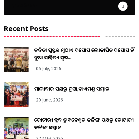
ଦେଶ ବିଦେଶ
Recent Posts
କବିତା ପୁସ୍ତକ ମୁଠାଏ ଅବସୋସ ଲୋକାର୍ପିତ ଅବସୋସ ହିଁ
ନୂଆ ସାହିତ୍ୟ ସୃଷ...
06 July, 2026
ମାଲାବାର ପକ୍ଷରୁ ନୁଓ୍ବା ଡାଏମଣ୍ଡ ସମ୍ଭାର
20 June, 2026
ରୋଟାରୀ କ୍ଲବ ଭୁବନେଶ୍ୱର କଳିଙ୍ଗ ପକ୍ଷରୁ ରୋଟାରୀ
କଳିଙ୍ଗ ସମ୍ମାନ
22 May, 2026