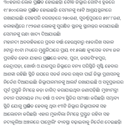
୩୦ହଜାର ଲୋକ ପ୍ରଭାବିତ ହୋଇଛନ୍ତି। ବୌଦ୍ଧ ଜିଲ୍ଲାର ଗୋଟିଏ ବ୍ଲକରେ
୧୮୫୦୦ଲୋକ ପ୍ରଭାବିତ ହୋଇଛନ୍ତି। ସେମାନଙ୍କୁ ୧୫ଟି ଆଶ୍ରୟସ୍ଥଳୀରେ
ରଖାଯାଇଛି। ସେହପରି ବରଗଡ଼ରେ ୨୫୦ଜଣ, ସୁବର୍ଣ୍ଣପୁରରେ ୫୭୮୮ଜଣ,
କଳାହାଣ୍ଡିରେ ୮୯୨ଜଣ ଲୋକଙ୍କୁ ସୁରକ୍ଷିତ ସ୍ଥାନକୁ ସ୍ଥାନାନ୍ତର କରାଯାଇଛି।
ସେମାନଙ୍କୁ ରନ୍ଧା ଖାଦ୍ୟ ଦିଆଯାଉଛି।
ମହାନଦୀ ଅବବାହିକାରେ ପ୍ରବଳ ବର୍ଷା ହେଉଥିବାରୁ ୧୫ତାରିଖ ସକାଳ
୬ଟାରୁ ୧୦ଟା ମଧ୍ୟରେ ମୁଣ୍ଡୁଳିଠାରେ ପ୍ରାୟ ୧୧.୫ଲକ୍ଷ କ୍ୟୁସେକ ବନ୍ୟା ଜଳ
ପ୍ରବାହିତ ହେବ। ଯାହାର ପ୍ରଭାବରେ କଟକ, ପୁରୀ, ଜଗତସିଂହପୁର,
କେନ୍ଦ୍ରାପଡ଼ା, ଖୋର୍ଦ୍ଧା ଓ ଯାଜପୁର ଜିଲ୍ଲାରେ ବନ୍ୟା ପରିସ୍ଥିତି ସୃଷ୍ଟି ହେବାର
ଆଶଙ୍କା ରହିଛି। ସ୍ଥିତି ଉପରେ ସତର୍କ ନଜର ରଖିବା ପାଇଁ ଜିଲ୍ଲା ପ୍ରଶାସନକୁ
ନିର୍ଦ୍ଦେଶ ଦିଆଯାଇଛି। ଜିଲ୍ଲାପାଳମାନଙ୍କୁ ଆଲର୍ଟ ରଖାଯାଇଛି ଓ ସବୁପ୍ରକାରର
ପୂର୍ବ ପ୍ରସ୍ତୁତି ନିମନ୍ତେ କଡ଼ା ତାଗିଦ୍ କରାଯାଇଥିବା ଜଣାପଡ଼ିଛି। ମୁଖ୍ୟମନ୍ତ୍ରୀ
ନବୀନ ପଟ୍ଟନାୟକ ମଧ୍ୟ ବର୍ଷା ଓ ବନ୍ୟା ସ୍ଥିତିର ସମୀକ୍ଷା କରିଛନ୍ତି। ସମ୍ଭାବ୍ୟ
ସ୍ଥିତି ଯୋଗୁ ପ୍ରଭାବିତ ହେବାକୁ ଥିବା ୧୩ଟି ଜିଲ୍ଲାର ଜିଲ୍ଲାପାଳଙ୍କ ସହ
ଆଲୋଚନା କରିଛନ୍ତି। ଏହାର ମୁକାବିଲା ନିମନ୍ତେ ପ୍ରସ୍ତୁତ ରହିବା ସହ
ନଦୀକୂଳିଆ ଅଞ୍ଚଳରେ ପାଟ୍ରୋଲିଂ ବ୍ୟବସ୍ଥା ବଢ଼ାଇବାକୁ ନିର୍ଦ୍ଦେଶ ଦେଇଛନ୍ତି।