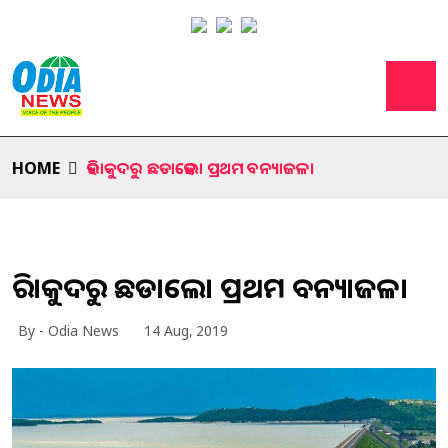
HOME
ହିରାକୁଦରୁ ଛଡାହେଲା ପ୍ରଥମ ବନ୍ୟାଜଳ।
ହିରାକୁଦରୁ ଛଡାହେଲା ପ୍ରଥମ ବନ୍ୟାଜଳ।
By - Odia News
14 Aug, 2019