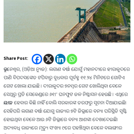
Share Post:
ଭୁବନେଶ୍ୱର, (ଓଡ଼ିଆ ନ୍ୟୁଜ): ଲଗାଣ ବର୍ଷା ଯୋଗୁଁ ମହାନଦୀରେ ହୀରାକୁଦରେ
ପାଣି ବିପଦସଙ୍କେତ ଟପିବାରୁ ବୁଧବାର ପୂର୍ବହ୍ଣ ୧୧.୨୪ ମିନିଟରେ ଗୋଟିଏ
ଗେଟ ଖୋଲା ଯାଇଛି । ଦୀରାକୁଦର ୭ନମ୍ବର ଗେଟ ଖୋଲିଥିବା ବେଳେ
ସେଥିରୁ ପ୍ରତି ସେକେଣ୍ଡରେ ୬୧୮ ଘନଫୁଟ ଜଳ ନିଷ୍କାସନ ହେଉଛି । ଏଥିରେ
ଭୟଭୀତ ହେବାର କିଛି ନାହିଁ ବୋଲି ସରକାରଙ୍କ ତରଫରୁ ସୂଚନା ଦିଆଯାଇଛି।
ସେହିପରି ଲଗାଣ ବର୍ଷା ଯୋଗୁ ରାଜ୍ୟର ୭ଟି ଜିଲ୍ଲାରେ ବନ୍ୟା ପରିସ୍ଥିତି ସୃଷ୍ଟି
ହୋଇଥିବା ବେଳେ ଆଉ ୬ଟି ଜିଲ୍ଲାରେ ବନ୍ୟା ଆଶଙ୍କା ଦେଖାଦେଇଛି।
ଅଦ୍ୟାବଧି ରାଜ୍ୟରେ ମୃତ୍ୟୁ ସଂଖ୍ୟା ୯ରେ ପହଞ୍ଚିଥିବା ବେଳେ ବଲାଙ୍ଗୀର