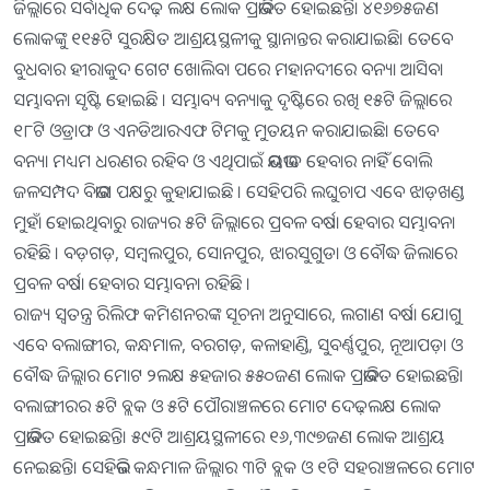
ଜିଲ୍ଲାରେ ସର୍ବାଧିକ ଦେଢ଼ ଲକ୍ଷ ଲୋକ ପ୍ରଭାବିତ ହୋଇଛନ୍ତି। ୪୧୬୭୫ଜଣ
ଲୋକଙ୍କୁ ୧୧୫ଟି ସୁରକ୍ଷିତ ଆଶ୍ରୟସ୍ଥଳୀକୁ ସ୍ଥାନାନ୍ତର କରାଯାଇଛି। ତେବେ
ବୁଧବାର ହୀରାକୁଦ ଗେଟ ଖୋଲିବା ପରେ ମହାନଦୀରେ ବନ୍ୟା ଆସିବା
ସମ୍ଭାବନା ସୃଷ୍ଟି ହୋଇଛି । ସମ୍ଭାବ୍ୟ ବନ୍ୟାକୁ ଦୃଷ୍ଟିରେ ରଖି ୧୫ଟି ଜିଲ୍ଲାରେ
୧୮ଟି ଓଡ୍ରାଫ ଓ ଏନଡିଆରଏଫ ଟିମକୁ ମୁତୟନ କରାଯାଇଛି। ତେବେ
ବନ୍ୟା ମଧ୍ୟମ ଧରଣର ରହିବ ଓ ଏଥିପାଇଁ ଭୟଭୀତ ହେବାର ନାହିଁ ବୋଲି
ଜଳସମ୍ପଦ ବିଭାଗ ପକ୍ଷରୁ କୁହାଯାଇଛି । ସେହିପରି ଲଘୁଚାପ ଏବେ ଝାଡ଼ଖଣ୍ଡ
ମୁହାଁ ହୋଇଥିବାରୁ ରାଜ୍ୟର ୫ଟି ଜିଲ୍ଲାରେ ପ୍ରବଳ ବର୍ଷା ହେବାର ସମ୍ଭାବନା
ରହିଛି । ବଡ଼ଗଡ଼, ସମ୍ବଲପୁର, ସୋନପୁର, ଝାରସୁଗୁଡା ଓ ବୌଦ୍ଧ ଜିଲାରେ
ପ୍ରବଳ ବର୍ଷା ହେବାର ସମ୍ଭାବନା ରହିଛି ।
ରାଜ୍ୟ ସ୍ୱତନ୍ତ୍ର ରିଲିଫ କମିଶନରଙ୍କ ସୂଚନା ଅନୁସାରେ, ଲଗାଣ ବର୍ଷା ଯୋଗୁ
ଏବେ ବଲାଙ୍ଗୀର, କନ୍ଧମାଳ, ବରଗଡ଼, କଳାହାଣ୍ଡି, ସୁବର୍ଣ୍ଣପୁର, ନୂଆପଡ଼ା ଓ
ବୌଦ୍ଧ ଜିଲ୍ଲାର ମୋଟ ୨ଲକ୍ଷ ୫ହଜାର ୫୫୦ଜଣ ଲୋକ ପ୍ରଭାବିତ ହୋଇଛନ୍ତି।
ବଲାଙ୍ଗୀରର ୫ଟି ବ୍ଲକ ଓ ୫ଟି ପୌରାଞ୍ଚଳରେ ମୋଟ ଦେଢ଼ଲକ୍ଷ ଲୋକ
ପ୍ରଭାବିତ ହୋଇଛନ୍ତି। ୫୯ଟି ଆଶ୍ରୟସ୍ଥଳୀରେ ୧୬,୩୯୭ଜଣ ଲୋକ ଆଶ୍ରୟ
ନେଇଛନ୍ତି। ସେହିଭଳି କନ୍ଧମାଳ ଜିଲ୍ଲାର ୩ଟି ବ୍ଲକ ଓ ୧ଟି ସହରାଞ୍ଚଳରେ ମୋଟ