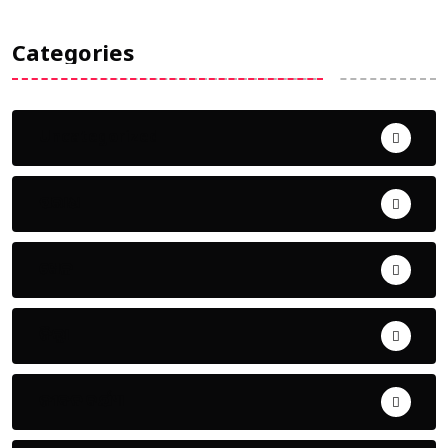
Categories
Uncategorized
ଅପରାଧ
ଖେଳ
ଜିଲ୍ଲା
ଜୀବନ ଚର୍ଯ୍ୟା