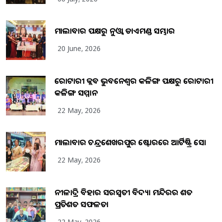
ମାଲାବାର ପକ୍ଷରୁ ନୁଓ୍ବା ଡାଏମଣ୍ଡ ସମ୍ଭାର
20 June, 2026
ରୋଟାରୀ କ୍ଲବ ଭୁବନେଶ୍ୱର କଳିଙ୍ଗ ପକ୍ଷରୁ ରୋଟାରୀ
କଳିଙ୍ଗ ସମ୍ମାନ
22 May, 2026
ମାଲାବାର ଚନ୍ଦ୍ରଶେଖରପୁର ଷ୍ଟୋରରେ ଆର୍ଟିଷ୍ଟ୍ରି ସୋ
22 May, 2026
ନୀଳାଦ୍ରି ବିହାର ସରସ୍ୱତୀ ବିଦ୍ୟା ମନ୍ଦିରର ଶତ
ପ୍ରତିଶତ ସଫଳତା
22 May, 2026