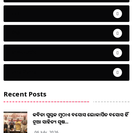
ଖେଳ
ଜିଲ୍ଲା
ଜୀବନ ଚର୍ଯ୍ୟା
ଦେଶ ବିଦେଶ
Recent Posts
କବିତା ପୁସ୍ତକ ମୁଠାଏ ଅବସୋସ ଲୋକାର୍ପିତ ଅବସୋସ ହିଁ
ନୂଆ ସାହିତ୍ୟ ସୃଷ...
06 July, 2026