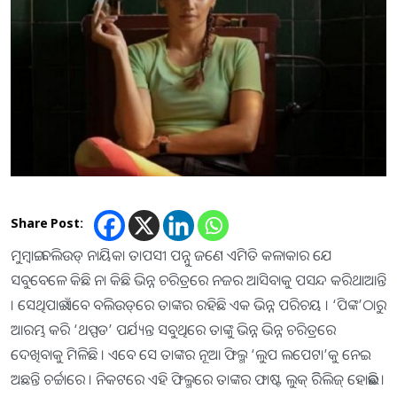
Share Post:
ମୁମ୍ବାଇ: ବଲିଉଡ୍ ନାୟିକା ତାପସୀ ପନ୍ନୁ ଜଣେ ଏମିତି କଳାକାର ଯେ
ସବୁବେଳେ କିଛି ନା କିଛି ଭିନ୍ନ ଚରିତ୍ରରେ ନଜର ଆସିବାକୁ ପସନ୍ଦ କରିଥାଆନ୍ତି
। ସେଥିପାଇଁ ଏବେ ବଲିଉଡ୍‌ରେ ତାଙ୍କର ରହିଛି ଏକ ଭିନ୍ନ ପରିଚୟ । ‘ପିଙ୍କ’ଠାରୁ
ଆରମ୍ଭ କରି ‘ଥପ୍ପଡ’ ପର୍ଯ୍ୟନ୍ତ ସବୁଥିରେ ତାଙ୍କୁ ଭିନ୍ନ ଭିନ୍ନ ଚରିତ୍ରରେ
ଦେଖିବାକୁ ମିଳିଛି । ଏବେ ସେ ତାଙ୍କର ନୂଆ ଫିଲ୍ମ ‘ଲୁପ ଲପେଟା’କୁ ନେଇ
ଅଛନ୍ତି ଚର୍ଚ୍ଚାରେ । ନିକଟରେ ଏହି ଫିଲ୍ମରେ ତାଙ୍କର ଫାଷ୍ଟ ଲୁକ୍ ରିିଲିଜ୍ ହୋଇଛି ।