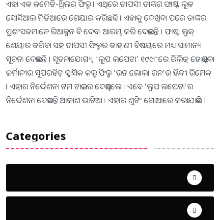
ଏହା ଏକ କମେଡି-ଥ୍ରିଲର ଫିଲ୍ମ । ଏଥିରେ ତାପସୀ ତାଙ୍କର ଫାଷ୍ଟ ଲୁକ
ସୋସିଆଲ ମିଡିଆରେ ଶେୟାର କରିଛନ୍ତି । ଏହାକୁ ଦେଖିବା ପରେ ତାଙ୍କର
ପ୍ରଶଂସକମାନେ ରିଆକ୍ସନ ବି ଦେବା ଆରମ୍ଭ କରି ଦେଇଛନ୍ତି । ଫାଷ୍ଟ ଲୁକ୍
ଶେୟାର କରିବା ସହ ତାପସୀ ଫିଲ୍ମର କାହାଣୀ ବିଷୟରେ ମଧ୍ୟ ସାମାନ୍ୟ
ସୂଚନା ଦେଇଛନ୍ତି । ସୂଚନାଯୋଗ୍ୟ, ‘ଲୁପ ଲପେଟା’ ୧୯୯୮ରେ ରିଲିଜ୍ ହୋଇଥିବା
ଜର୍ମାନୀର ସୁପରହିଟ୍ କ୍ଲାସିକ କଲ୍ଟ ଫିଲ୍ମ ‘ରନ ଲୋଲା ରନ’ର ହିନ୍ଦୀ ରିମେକ
। ଏହାର ନିର୍ଦ୍ଦେଶନା ଟମ ଟାଇକର ଦେଇଥିଲେ । ଏବେ ‘ଲୁପ ଲପେଟା’ର
ନିର୍ଦ୍ଦେଶନା ଦେଇଛନ୍ତି ଆକାଶ ଭାଟିଆ । ଏହାର ଶୁଟିଂ ଗୋଆରେ କରାଯାଇଛି ।
Categories
Uncategorized
ଅପରାଧ