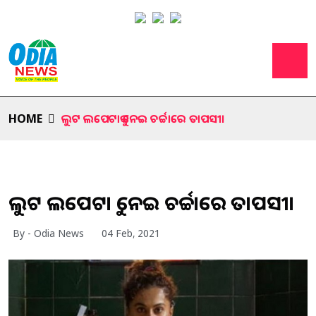
HOME
ଲୁଟ ଲପେଟାକୁ ନେଇ ଚର୍ଚ୍ଚାରେ ତାପସୀ।
ଲୁଟ ଲପେଟାକୁ ନେଇ ଚର୍ଚ୍ଚାରେ ତାପସୀ।
By - Odia News
04 Feb, 2021