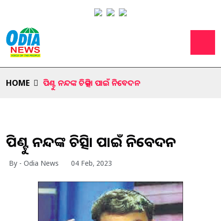
HOME
ପିଣ୍ଟୁ ନନ୍ଦଙ୍କ ଚିକିତ୍ସା ପାଇଁ ନିବେଦନ
ପିଣ୍ଟୁ ନନ୍ଦଙ୍କ ଚିକିତ୍ସା ପାଇଁ ନିବେଦନ
By - Odia News
04 Feb, 2023