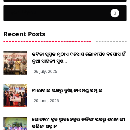
ଦେଶ ବିଦେଶ
Recent Posts
କବିତା ପୁସ୍ତକ ମୁଠାଏ ଅବସୋସ ଲୋକାର୍ପିତ ଅବସୋସ ହିଁ
ନୂଆ ସାହିତ୍ୟ ସୃଷ...
06 July, 2026
ମାଲାବାର ପକ୍ଷରୁ ନୁଓ୍ବା ଡାଏମଣ୍ଡ ସମ୍ଭାର
20 June, 2026
ରୋଟାରୀ କ୍ଲବ ଭୁବନେଶ୍ୱର କଳିଙ୍ଗ ପକ୍ଷରୁ ରୋଟାରୀ
କଳିଙ୍ଗ ସମ୍ମାନ