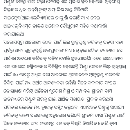
ପିଣ୍ଟୁଙ୍କ ଚିକିତ୍ସା ପାଇଁ ଦିଲ୍ଲୀ ନେବାକୁ ଏକ ପ୍ରକାର ସ୍ଥିର ହୋଇଛି। ଖୁବ୍‌ଶୀଘ୍ର
ଦିଲ୍ଲୀରେ ଥିବା ଇନ୍‌ଷ୍ଟିଚ୍ୟୁଟ୍‌ ଅଫ୍‌ ଲିଭର ଆଣ୍ଡ୍‌ ବିଲିଆରି
ସାଇନ୍ସେସ(ଆଇଏଲବିଏସ୍‌)ରେ ତାଙ୍କୁ ଭର୍ତ୍ତି କରାଯିବ। ଏ ନେଇ
ଆଇଏଲ୍‌ବିଏସ୍‌ର ଡାକ୍ତର ଅଶୋକ ଚୌଧୁରୀଙ୍କ ସହିତ କଥାବାର୍ତ୍ତା
କରାଯାଇଛି।
ସିରୋସିସ୍‌ରୁ୍‌ ଆରୋଗ୍ୟ ହେବା ପାଇଁ ଲିଭର ଟ୍ରାନ୍ସପ୍ଲାଣ୍ଟ କରିବାକୁ ପଡ଼ିବ। ଏହା
ପୂର୍ବରୁ ଅନ୍ୟ ଗୁରୁତ୍ୱପୂର୍ଣ୍ଣ ଅଙ୍ଗପ୍ରତ୍ୟଙ୍ଗ ମଧ୍ୟ ଷ୍ଟେବ୍‌ଲ ରହିବା ଦରକାର। ସେ
ପର୍ଯ୍ୟନ୍ତ ଅପେକ୍ଷା କରିବାକୁ ପଡ଼ିବ ବୋଲି କୁହାଯାଇଛି। ଏବେ ରାଜଧାନୀର
ଏକ ଘରୋଇ ହସ୍ପିଟାଲରେ ଚିକିତ୍ସିତ ହେଉଛନ୍ତି ପିଣ୍ଟୁ। କେବଳ ଲିଭର୍‌ ଟ୍ରାନ୍ସପ୍ଲାଣ୍ଟ
ପାଇଁ ୫୦ ଲକ୍ଷରୁ ଅଧିକ ଟଙ୍କା ଆବଶ୍ୟକ ଥିବାବେଳେ ଟ୍ରାନ୍ସପ୍ଲାଣ୍ଟ ପରବର୍ତ୍ତୀ
ଚିକିତ୍ସା ପାଇଁ ମଧ୍ୟ ଅର୍ଥର ଆବଶ୍ୟକତା ରହିଛି। ସିନେ କଳାକାର ସଂଘର
କୋଷାଧ୍ୟକ୍ଷ ବରିଷ୍ଠ ଅଭିନେତା ସୁରେଶ ମିଶ୍ର ଓ ସମ୍ପାଦକ ଶ୍ରୀତମ ଦାସ
ଇତିମଧ୍ୟରେ ପିଣ୍ଟୁଙ୍କ ଘରକୁ ଯାଇ ଆର୍ଥିକ ସହାୟତା ପ୍ରଦାନ କରିଛନ୍ତି।
ପରିବାର ଲୋକେ ମଧ୍ୟ କ୍ରାଉଡ୍‌ ଫଣ୍ଡିଂ କରୁଛନ୍ତି। ଏହାସହିତ ପିଣ୍ଟୁଙ୍କୁ ସାହାଯ୍ୟ
କରିବାକୁ ରାଜ୍ୟ ସରକାରଙ୍କୁ ଅନୁରୋଧ କରିଛନ୍ତି ଶ୍ରୀତମ ଦାସ। ପିଣ୍ଟୁଙ୍କ ପାଇଁ
ସିନେ କଳାକାର ସଂଘ ତରଫରୁ ଏକ ବଡ଼ ନିଷ୍ପତ୍ତି ନିଆଯିବ ବୋଲି କୁନା