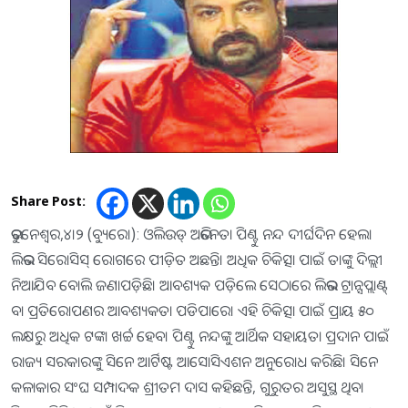
Share Post:
ଭୁବନେଶ୍ୱର,୪।୨ (ବ୍ୟୁରୋ): ଓଲିଉଡ୍‌ ଅଭିନେତା ପିଣ୍ଟୁ ନନ୍ଦ ଦୀର୍ଘଦିନ ହେଲା
ଲିଭର ସିରୋସିସ୍‌ ରୋଗରେ ପୀଡ଼ିତ ଅଛନ୍ତି। ଅଧିକ ଚିକିତ୍ସା ପାଇଁ ତାଙ୍କୁ ଦିଲ୍ଲୀ
ନିଆଯିବ ବୋଲି ଜଣାପଡ଼ିଛି। ଆବଶ୍ୟକ ପଡ଼ିଲେ ସେଠାରେ ଲିଭର ଟ୍ରାନ୍ସପ୍ଲାଣ୍ଟ୍‌
ବା ପ୍ରତିରୋପଣର ଆବଶ୍ୟକତା ପଡିପାରେ। ଏହି ଚିକିତ୍ସା ପାଇଁ ପ୍ରାୟ ୫୦
ଲକ୍ଷରୁ ଅଧିକ ଟଙ୍କା ଖର୍ଚ୍ଚ ହେବ। ପିଣ୍ଟୁ ନନ୍ଦଙ୍କୁ ଆର୍ଥିକ ସହାୟତା ପ୍ରଦାନ ପାଇଁ
ରାଜ୍ୟ ସରକାରଙ୍କୁ ସିନେ ଆର୍ଟିଷ୍ଟ ଆସୋସିଏଶନ ଅନୁରୋଧ କରିଛି। ସିନେ
କଳାକାର ସଂଘ ସମ୍ପାଦକ ଶ୍ରୀତମ ଦାସ କହିଛନ୍ତି, ଗୁରୁତର ଅସୁସ୍ଥ ଥିବା