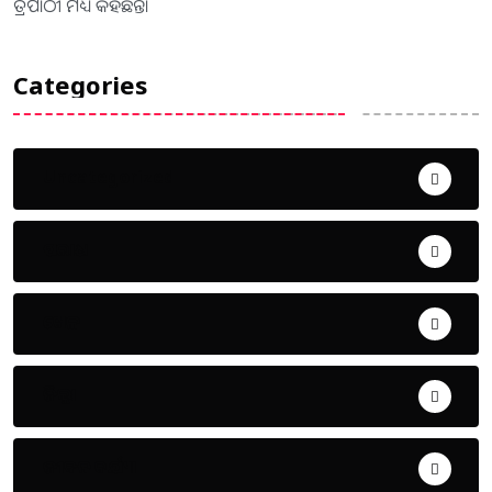
ତ୍ରିପାଠୀ ମଧ୍ୟ କହିଛନ୍ତି।
Categories
Uncategorized
ଅପରାଧ
ଖେଳ
ଜିଲ୍ଲା
ଜୀବନ ଚର୍ଯ୍ୟା