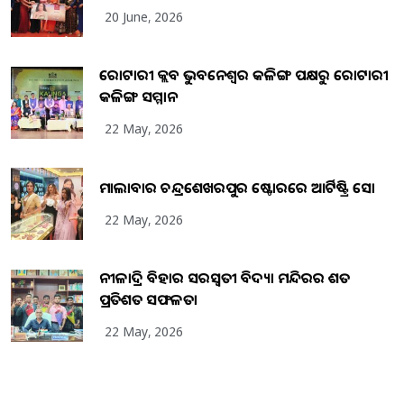
20 June, 2026
ରୋଟାରୀ କ୍ଲବ ଭୁବନେଶ୍ୱର କଳିଙ୍ଗ ପକ୍ଷରୁ ରୋଟାରୀ
କଳିଙ୍ଗ ସମ୍ମାନ
22 May, 2026
ମାଲାବାର ଚନ୍ଦ୍ରଶେଖରପୁର ଷ୍ଟୋରରେ ଆର୍ଟିଷ୍ଟ୍ରି ସୋ
22 May, 2026
ନୀଳାଦ୍ରି ବିହାର ସରସ୍ୱତୀ ବିଦ୍ୟା ମନ୍ଦିରର ଶତ
ପ୍ରତିଶତ ସଫଳତା
22 May, 2026