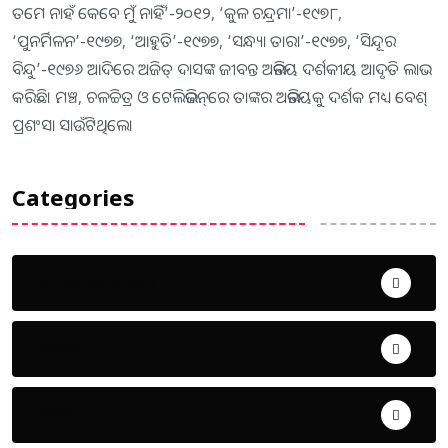
ତମେ ନାହଁ କେବେ ମୁଁ ନାହିଁ’-୨୦୧୨, ‘କୁଳ ଚନ୍ଦ୍ରମା’-୧୯୭୮,
‘ପୁନର୍ମିଳନ’-୧୯୭୭, ‘ଆହୁତି’-୧୯୭୭, ‘ସନ୍ଧ୍ୟା ତାରା’-୧୯୭୭, ‘ସିନ୍ଦୂର
ବିନ୍ଦୁ’-୧୯୭୬ ଆଦିରେ ଅଜିତ୍‌ ଦାସଙ୍କ ଜୀବନ୍ତ ଅଭିନୟ ଦର୍ଶକୀୟ ଆଦୃତି ଲାଭ
କରିଛି। ମଞ୍ଚ, ଚଳଚ୍ଚିତ୍ର ଓ ଟେଲିଭିଜନ୍‌ରେ ତାଙ୍କର ଅଭିନୟକୁ ଦର୍ଶକ ମଧ୍ୟ ବେଶ୍‌
ପ୍ରଶଂସା ସାଉଁଟିଥିଲେ।
Categories
Uncategorized
ଅପରାଧ
ଖେଳ