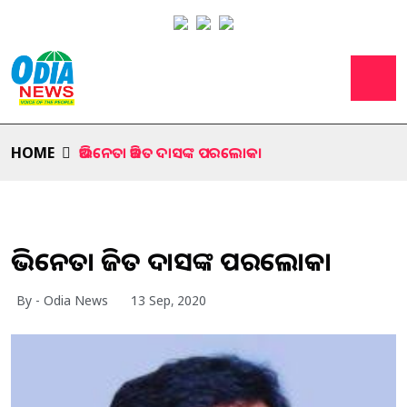
HOME
ଅଭିନେତା ଅଜିତ ଦାସଙ୍କ ପରଲୋକ।
ଅଭିନେତା ଅଜିତ ଦାସଙ୍କ ପରଲୋକ।
By - Odia News
13 Sep, 2020