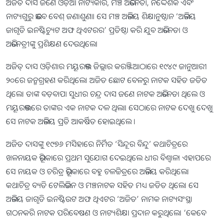
ଅଜିତ ଦାସ ଜଣେ ଓଡ଼ିଆ ନାଟ୍ୟକାର, ମଞ୍ଚ ଅଭିନେତା, ନିର୍ଦ୍ଦେଶକ ଏବଂ
ନାଟ୍ୟଗୁରୁ ଭାବେ ବେଶ୍‌ ଜଣାଶୁଣା। ସେ ମଞ୍ଚ ଅଭିନୟ ଶିକ୍ଷାନୁଷ୍ଠାନ ‘ଅଭିନୟ
ଜାଗୃତି ଇନଷ୍ଟିଚ୍ୟୁଟ ଅଫ ଥିଏଟରର’ ପ୍ରତିଷ୍ଠା କରି ଯୁବ ଅଭିନେତା ଓ
ଅଭିନେତ୍ରୀଙ୍କୁ ପ୍ରଶିକ୍ଷଣ ଦେଉଥିଲେ।
ଅଜିତ୍‌ ଦାସ ଓଡ଼ିଶାର ମୟୂରଭଞ୍ଜ ଜିଲ୍ଲାର କରଞ୍ଜିଆଠାରେ ୧୯୪୯ ଜାନୁଆରୀ
୨୦ରେ ଜନ୍ମଗ୍ରହଣ କରିଥିଲେ। ଅଜିତ ଛୋଟ ବେଳରୁ ନାଟକ ସହିତ ଜଡିତ
ଥିଲେ। ତାଙ୍କ ବଡ଼ବାପା ସୁଧୀର ଚନ୍ଦ୍ର ଦାସ ଜଣେ ନାଟକ ଅଭିନେତା ଥିଲେ ଓ
ମୟୂରଭଞ୍ଜରେ ତାଙ୍କର ଏକ ନାଟକ ଦଳ ଥିଲା। ସେଠାରେ ନାଟକ ଦେଖୁ ଦେଖୁ
ସେ ନାଟକ ଅଭିନୟ ପ୍ରତି ଆକର୍ଷିତ ହୋଇଥିଲେ ।
ଅଜିତ ଦାସଙ୍କୁ ୧୯୭୬ ମସିହାରେ ନିର୍ମିତ ‘ସିନ୍ଦୂର ବିନ୍ଦୁ’ କଥାଚିତ୍ରରେ
ଖଳନାୟକ ଭୂମିକାରେ ପ୍ରଥମ ସୁଯୋଗ ଦେଇଥିଲେ ଧୀର ବିଶ୍ୱାଳ। ଏହାପରେ
ସେ ନାୟକ ଓ ଚରିତ୍ର ଭୂମିକାରେ ବହୁ ଚଳଚ୍ଚିତ୍ରରେ ଅଭିନୟ କରିଥିଲେ।
କଥାଚିତ୍ର ବ୍ୟତି ଟେଲିଭିଜନ ଓ ମଞ୍ଚନାଟକ ସହିତ ମଧ୍ୟ ଜଡିତ ଥିଲେ। ସେ
ଅଭିନୟ ଜାଗୃତି ଇନଷ୍ଟିଉଟ ଅଫ ଥିଏଟର ‘ଅଜିତ’ ନାମକ ନାଟ୍ୟସଂସ୍ଥା
ଗଠନକରି ନାଟକ ପରିବେଷଣ ଓ ନାଟ୍ୟଶିକ୍ଷା ପ୍ରଦାନ କରୁଥିଲେ। ‘କେବେ