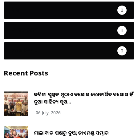
ଜିଲ୍ଲା
ଜୀବନ ଚର୍ଯ୍ୟା
ଦେଶ ବିଦେଶ
Recent Posts
କବିତା ପୁସ୍ତକ ମୁଠାଏ ଅବସୋସ ଲୋକାର୍ପିତ ଅବସୋସ ହିଁ
ନୂଆ ସାହିତ୍ୟ ସୃଷ...
06 July, 2026
ମାଲାବାର ପକ୍ଷରୁ ନୁଓ୍ବା ଡାଏମଣ୍ଡ ସମ୍ଭାର