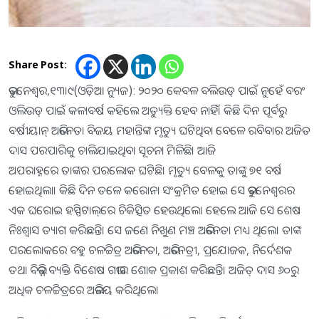
Share Post:
ଭୁବନେଶ୍ୱର,୧୩।୯(ଓଡ଼ିଆ ନ୍ୟୁଜ): ୨୦୨୦ କେବଳ ବଲିଉଡ୍‌ ପାଇଁ ନୁହେଁ ବରଂ
ଓଲିଉଡ୍‌ ପାଇଁ କଳାବର୍ଷ କହିଲେ ଅତ୍ୟୁକ୍ତି ହେବ ନାହିଁ। କିଛି ଦିନ ପୂର୍ବରୁ
ବର୍ଷୀୟାନ୍‌ ଅଭିନେତା ବିଜୟ ମହାନ୍ତିଙ୍କ ମୃତ୍ୟୁ ଘଟିଥିବା ବେଳେ ରବିବାର ଅଜିତ
ଦାସ ପରପାରିକୁ ଚାଲିଯାଇଥିବା ସୂଚନା ମିଳିଛି। ଆଜି
ଅପରାହ୍ନରେ ତାଙ୍କର ପରଲୋକ ଘଟିଛି। ମୃତ୍ୟୁ ବେଳକୁ ତାଙ୍କୁ ୭୧ ବର୍ଷ
ହୋଇଥିଲା। କିଛି ଦିନ ତଳେ କରୋନା ସଂକ୍ରମିତ ହୋଇ ସେ ଭୁବନେଶ୍ଵରର
ଏକ ଘରୋଇ ହସ୍ପିଟାଲ୍‌ରେ ଚିକିତ୍ସିତ ହେଉଥିଲେ। ହେଲେ ଆଜି ସେ ଶେଷ
ନିଃଶ୍ଵାସ ତ୍ୟାଗ କରିଛନ୍ତି। ସେ ଜଣେ ନିଖୁଣ ମଞ୍ଚ ଅଭିନେତା ମଧ୍ୟ ଥିଲେ। ତାଙ୍କ
ପରଲୋକରେ ବହୁ ଚଳଚ୍ଚିତ୍ର ଅଭିନେତା, ଅଭିନେତ୍ରୀ, ପ୍ରଯୋଜକ, ନିର୍ଦେଶକ
ତଥା ବିଭିନ୍ନ ବ୍ୟକ୍ତି ବିଶେଷ ଗଭୀର ଶୋକ ପ୍ରକାଶ କରିଛନ୍ତି। ଅଜିତ୍‌ ଦାସ ୬୦ରୁ
ଅଧିକ ଚଳଚ୍ଚିତ୍ରରେ ଅଭିନୟ କରିଥିଲେ।