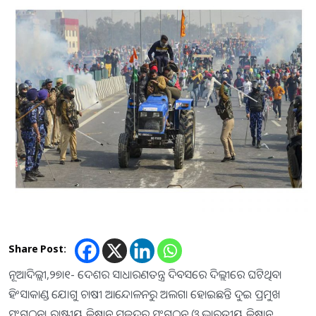
Share Post:
ନୂଆଦିଲ୍ଲୀ,୨୭ା୧- ଦେଶର ସାଧାରଣତନ୍ତ୍ର ଦିବସରେ ଦିଲ୍ଲୀରେ ଘଟିଥିବା
ହିଂସାକାଣ୍ଡ ଯୋଗୁ ଚାଷୀ ଆନ୍ଦୋଳନରୁ ଅଲଗା ହୋଇଛନ୍ତି ଦୁଇ ପ୍ରମୁଖ
ସଂଗଠନ। ରାଷ୍ଟ୍ରୀୟ କିଷାନ ମଜଦୁର ସଂଗଠନ ଓ ଭାରତୀୟ କିଷାନ