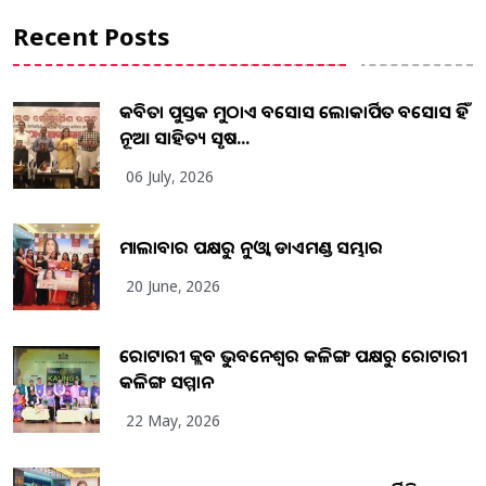
Recent Posts
କବିତା ପୁସ୍ତକ ମୁଠାଏ ଅବସୋସ ଲୋକାର୍ପିତ ଅବସୋସ ହିଁ
ନୂଆ ସାହିତ୍ୟ ସୃଷ...
06 July, 2026
ମାଲାବାର ପକ୍ଷରୁ ନୁଓ୍ବା ଡାଏମଣ୍ଡ ସମ୍ଭାର
20 June, 2026
ରୋଟାରୀ କ୍ଲବ ଭୁବନେଶ୍ୱର କଳିଙ୍ଗ ପକ୍ଷରୁ ରୋଟାରୀ
କଳିଙ୍ଗ ସମ୍ମାନ
22 May, 2026