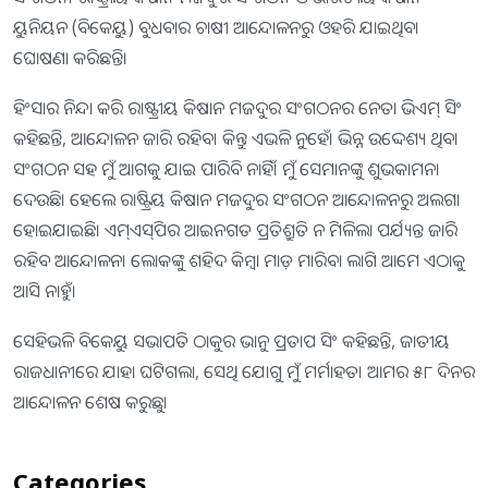
ୟୁନିୟନ (ବିକେୟୁ) ବୁଧବାର ଚାଷୀ ଆନ୍ଦୋଳନରୁ ଓହରି ଯାଇଥିବା
ଘୋଷଣା କରିଛନ୍ତି।
ହିଂସାର ନିନ୍ଦା କରି ରାଷ୍ଟ୍ରୀୟ କିଷାନ ମଜଦୁର ସଂଗଠନର ନେତା ଭିଏମ୍‌ ସିଂ
କହିଛନ୍ତି, ଆନ୍ଦୋଳନ ଜାରି ରହିବ। କିନ୍ତୁ ଏଭଳି ନୁହେଁ। ଭିନ୍ନ ଉଦ୍ଦେଶ୍ୟ ଥିବା
ସଂଗଠନ ସହ ମୁଁ ଆଗକୁ ଯାଇ ପାରିବି ନାହିଁ। ମୁଁ ସେମାନଙ୍କୁ ଶୁଭକାମନା
ଦେଉଛି। ହେଲେ ରାଷ୍ଟ୍ରିୟ କିଷାନ ମଜଦୁର ସଂଗଠନ ଆନ୍ଦୋଳନରୁ ଅଲଗା
ହୋଇଯାଇଛି। ଏମ୍‌ଏସ୍‌ପିର ଆଇନଗତ ପ୍ରତିଶ୍ରୁତି ନ ମିଳିଲା ପର୍ଯ୍ୟନ୍ତ ଜାରି
ରହିବ ଆନ୍ଦୋଳନ। ଲୋକଙ୍କୁ ଶହିଦ କିମ୍ବା ମାଡ଼ ମାରିବା ଲାଗି ଆମେ ଏଠାକୁ
ଆସି ନାହୁଁ।
ସେହିଭଳି ବିକେୟୁ ସଭାପତି ଠାକୁର ଭାନୁ ପ୍ରତାପ ସିଂ କହିଛନ୍ତି, ଜାତୀୟ
ରାଜଧାନୀରେ ଯାହା ଘଟିଗଲା, ସେଥି ଯୋଗୁ ମୁଁ ମର୍ମାହତ। ଆମର ୫୮ ଦିନର
ଆନ୍ଦୋଳନ ଶେଷ କରୁଛୁ।
Categories