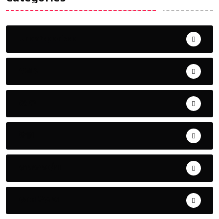
Uncategorized
ଅପରାଧ
ଖେଳ
ଜିଲ୍ଲା
ଜୀବନ ଚର୍ଯ୍ୟା
ଦେଶ ବିଦେଶ