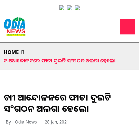
HOME
ଚାଷୀ ଆନ୍ଦୋଳନରେ ଫାଟ। ଦୁଇଟି ସ°ଗଠନ ଅଲଗା ହେଲେ।
ଚାଷୀ ଆନ୍ଦୋଳନରେ ଫାଟ। ଦୁଇଟି
ସ°ଗଠନ ଅଲଗା ହେଲେ।
By - Odia News
28 Jan, 2021