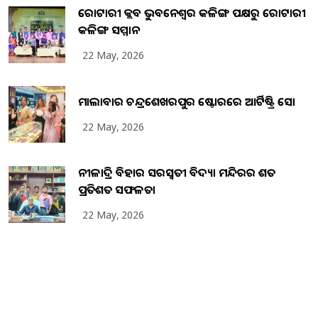
ରୋଟାରୀ କ୍ଲବ ଭୁବନେଶ୍ୱର କଳିଙ୍ଗ ପକ୍ଷରୁ ରୋଟାରୀ
କଳିଙ୍ଗ ସମ୍ମାନ
22 May, 2026
ମାଲାବାର ଚନ୍ଦ୍ରଶେଖରପୁର ଷ୍ଟୋରରେ ଆର୍ଟିଷ୍ଟ୍ରି ସୋ
22 May, 2026
ନୀଳାଦ୍ରି ବିହାର ସରସ୍ୱତୀ ବିଦ୍ୟା ମନ୍ଦିରର ଶତ
ପ୍ରତିଶତ ସଫଳତା
22 May, 2026
Copyright
2026
BrandingKaro.com
. All Rights Reserved.