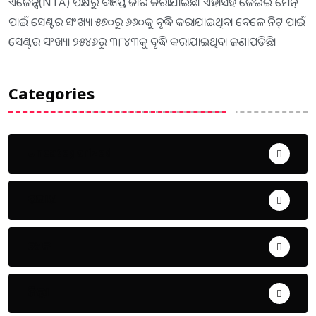
ଏଜେନ୍ସି(NTA) ପକ୍ଷରୁ ବିଜ୍ଞପ୍ତି ଜାରି କରାଯାଇଛି। ଏହାସହ ଜେଇଇ ମେନ୍‌
ପାଇଁ ସେଣ୍ଟର ସଂଖ୍ୟା ୫୭୦ରୁ ୬୬୦କୁ ବୃଦ୍ଧି କରାଯାଇଥିବା ବେଳେ ନିଟ୍ ପାଇଁ
ସେଣ୍ଟର ସଂଖ୍ୟା ୨୫୪୬ରୁ ୩୮୪୩କୁ ବୃଦ୍ଧି କରାଯାଇଥିବା ଜଣାପଡିଛି।
Categories
Uncategorized
ଅପରାଧ
ଖେଳ
ଜିଲ୍ଲା