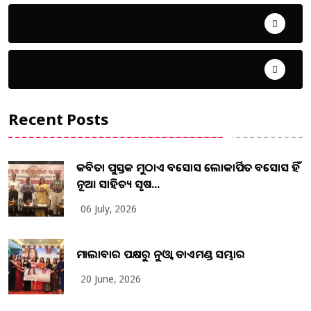
ଜୀବନ ଚର୍ଯ୍ୟା
ଦେଶ ବିଦେଶ
Recent Posts
କବିତା ପୁସ୍ତକ ମୁଠାଏ ଅବସୋସ ଲୋକାର୍ପିତ ଅବସୋସ ହିଁ
ନୂଆ ସାହିତ୍ୟ ସୃଷ...
06 July, 2026
ମାଲାବାର ପକ୍ଷରୁ ନୁଓ୍ବା ଡାଏମଣ୍ଡ ସମ୍ଭାର
20 June, 2026