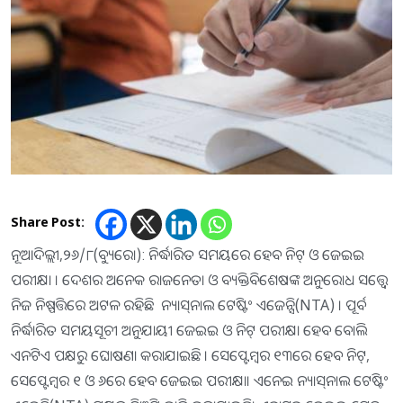
Share Post:
ନୂଆଦିଲ୍ଲୀ,୨୬/୮(ବ୍ୟୁରୋ): ନିର୍ଦ୍ଧାରିତ ସମୟରେ ହେବ ନିଟ୍ ଓ ଜେଇଇ
ପରୀକ୍ଷା । ଦେଶର ଅନେକ ରାଜନେତା ଓ ବ୍ୟକ୍ତିବିଶେଷଙ୍କ ଅନୁରୋଧ ସତ୍ତ୍ବେ
ନିଜ ନିଷ୍ପତ୍ତିରେ ଅଟଳ ରହିଛି ନ୍ୟାସ୍‌ନାଲ ଟେଷ୍ଟିଂ ଏଜେନ୍ସି(NTA) । ପୂର୍ବ
ନିର୍ଦ୍ଧାରିତ ସମୟସୂଚୀ ଅନୁଯାୟୀ ଜେଇଇ ଓ ନିଟ୍ ପରୀକ୍ଷା ହେବ ବୋଲି
ଏନଟିଏ ପକ୍ଷରୁ ଘୋଷଣା କରାଯାଇଛି । ସେପ୍ଟେମ୍ବର ୧୩ରେ ହେବ ନିଟ୍,
ସେପ୍ଟେମ୍ବର ୧ ଓ ୬ରେ ହେବ ଜେଇଇ ପରୀକ୍ଷା। ଏନେଇ ନ୍ୟାସ୍‌ନାଲ ଟେଷ୍ଟିଂ