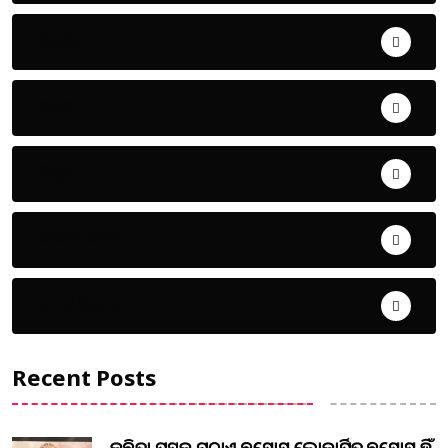
ଅପରାଧ
ଖେଳ
ଜିଲ୍ଲା
ଜୀବନ ଚର୍ଯ୍ୟା
ଦେଶ ବିଦେଶ
Recent Posts
କବିତା ପୁସ୍ତକ ମୁଠାଏ ଅବସୋସ ଲୋକାର୍ପିତ ଅବସୋସ ହିଁ