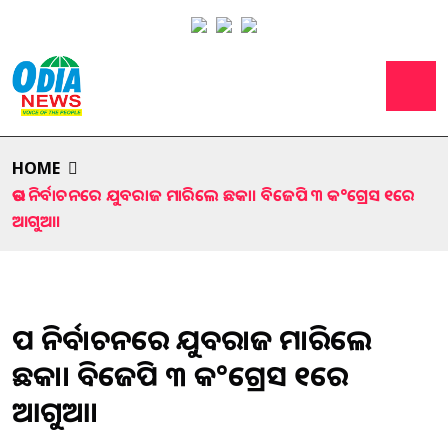
HOME
ଉପ ନିର୍ବାଚନରେ ଯୁବରାଜ ମାରିଲେ ଛକା। ବିଜେପି ୩ କ°ଗ୍ରେସ ୧ରେ
ଆଗୁଆ।
ଉପ ନିର୍ବାଚନରେ ଯୁବରାଜ ମାରିଲେ
ଛକା। ବିଜେପି ୩ କ°ଗ୍ରେସ ୧ରେ
ଆଗୁଆ।