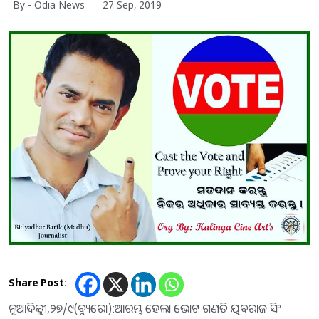
By - Odia News
27 Sep, 2019
Share Post:
ନୂଆଦିଲ୍ଲୀ,୨୭/୯(ବ୍ୟୁରୋ):ଆରମ୍ଭ ହେଲା ଭୋଟ ଗଣତି ଯୁବରାଜ ସିଂ