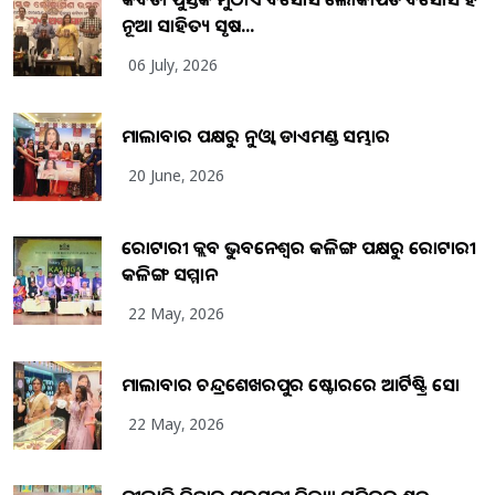
ନୂଆ ସାହିତ୍ୟ ସୃଷ...
06 July, 2026
ମାଲାବାର ପକ୍ଷରୁ ନୁଓ୍ବା ଡାଏମଣ୍ଡ ସମ୍ଭାର
20 June, 2026
ରୋଟାରୀ କ୍ଲବ ଭୁବନେଶ୍ୱର କଳିଙ୍ଗ ପକ୍ଷରୁ ରୋଟାରୀ
କଳିଙ୍ଗ ସମ୍ମାନ
22 May, 2026
ମାଲାବାର ଚନ୍ଦ୍ରଶେଖରପୁର ଷ୍ଟୋରରେ ଆର୍ଟିଷ୍ଟ୍ରି ସୋ
22 May, 2026