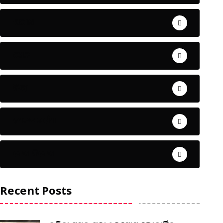
ଅପରାଧ
ଖେଳ
ଜିଲ୍ଲା
ଜୀବନ ଚର୍ଯ୍ୟା
ଦେଶ ବିଦେଶ
Recent Posts