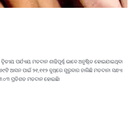
୍ୱିତୀୟ ପର୍ଯ୍ୟାୟ ମତଦାନ ଶାନ୍ତିପୂର୍ଣ୍ଣ ଭାବେ ଅନୁଷ୍ଠିତ ହୋଇଯାଇଥିବା
୬୯ଟି ଆସନ ପାଇଁ ୨୧,୧୧୨ ବୁଥ୍‌ରେ ଗୁରୁବାର ଚାଲିଛି ମତଦାନ। ସନ୍ଧ୍ୟା
 ୭୩.୦୩ ପ୍ରତିଶତ ମତଦାନ ହୋଇଛି।