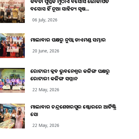
କବିତା ପୁସ୍ତକ ମୁଠାଏ ଅବସୋସ ଲୋକାର୍ପିତ
ଅବସୋସ ହିଁ ନୂଆ ସାହିତ୍ୟ ସୃଷ...
06 July, 2026
ମାଲାବାର ପକ୍ଷରୁ ନୁଓ୍ବା ଡାଏମଣ୍ଡ ସମ୍ଭାର
20 June, 2026
ରୋଟାରୀ କ୍ଲବ ଭୁବନେଶ୍ୱର କଳିଙ୍ଗ ପକ୍ଷରୁ
ରୋଟାରୀ କଳିଙ୍ଗ ସମ୍ମାନ
22 May, 2026
ମାଲାବାର ଚନ୍ଦ୍ରଶେଖରପୁର ଷ୍ଟୋରରେ ଆର୍ଟିଷ୍ଟ୍ରି
ସୋ
22 May, 2026