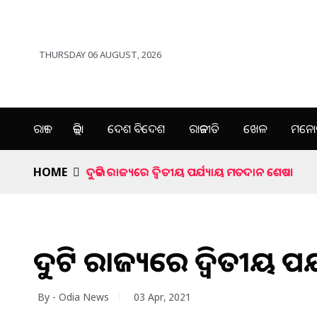
THURSDAY 06 AUGUST, 2026
ରାଜ୍ୟ
ଜିଲ୍ଲା
ଦେଶ ବିଦେଶ
ରାଜନୀତି
ଖେଳ
ମନୋର
HOME
ଦୁଇଟି ରାଜ୍ୟରେ ଦ୍ବିତୀୟ ପର୍ଯ୍ୟାୟ ମତଦାନ ଶେଷ।
ଦୁଇଟି ରାଜ୍ୟରେ ଦ୍ବିତୀୟ 
By - Odia News
03 Apr, 2021