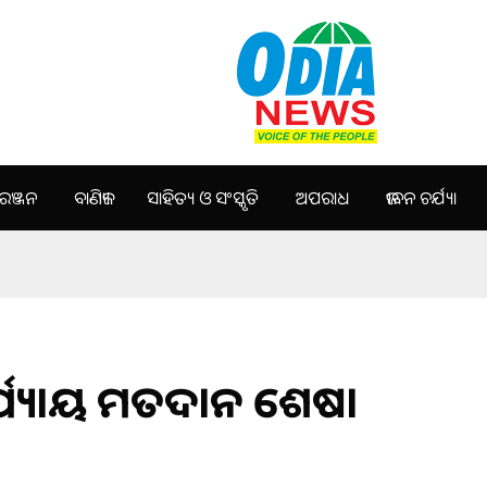
ଞ୍ଜନ
ବାଣିଜ୍ୟ
ସାହିତ୍ୟ ଓ ସଂସ୍କୃତି
ଅପରାଧ
ଜୀବନ ଚର୍ଯ୍ୟା
ପର୍ଯ୍ୟାୟ ମତଦାନ ଶେଷ।