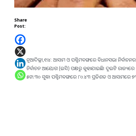
Share
Post:
ନୂଆଦିଲ୍ଲୀ,୧।୪: ଆସାମ ଓ ପଶ୍ଚିମବଙ୍ଗରେ ବିଧାନସଭା ନିର୍ବାଚନର ଦ
ନିର୍ବାଚନ ଆୟୋଗ (ଇସି) ପକ୍ଷରୁ କୁହାଯାଇଛି। ଦୁଇଟି ରାଜ୍ୟରେ 
୫ଟା.୩୦ ସୁଦ୍ଧା ପଶ୍ଚିମବଙ୍ଗରେ ୮୦.୪୩ ପ୍ରତିଶତ ଓ ଆସାମରେ