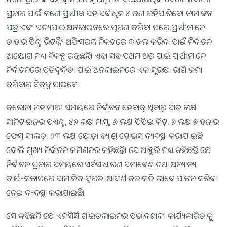
ପ୍ରଚାର ପାଇଁ ଜଣେ ପ୍ରାର୍ଥୀଙ୍କ ସହ ସର୍ବାଧିକ ୪ ଜଣ ରହିପାରିବେ। ନାମାଙ୍କନ
ପତ୍ର ଏବଂ ସତ୍ୟପାଠ ଅନଲାଇନରେ ପୂରଣ କରିବା ପରେ ପ୍ରାର୍ଥୀମାନେ
ତାହାର ପ୍ରିଣ୍ଟ ରିଟର୍ଣ୍ଣିଂ ଅଫିସରଙ୍କ ନିକଟରେ ଦାଖଲ କରିବା ପାଇଁ ନିର୍ବାଚନ
ଆୟୋଗ ମଧ୍ୟ ବିକଳ୍ପ ରଖିଛନ୍ତି। ଏହା ସହ ପ୍ରଥମ ଥର ପାଇଁ ପ୍ରାର୍ଥୀମାନେ
ନିର୍ବାଚନରେ ​​ପ୍ରତିଦ୍ୱନ୍ଦ୍ୱିତା ପାଇଁ ଅନଲାଇନରେ ଏକ ସୁରକ୍ଷା ରାଶି ଜମା
କରିବାର ବିକଳ୍ପ ପାଇବେ।
କରୋନା ମହାମାରୀ ସମୟରେ ନିର୍ବାଚନ ହେବାକୁ ଥିବାରୁ ସାତ ଲକ୍ଷ
ସାନିଟାଇଜର ପଏଣ୍ଟ, ୪୬ ଲକ୍ଷ ମାସ୍କ, ୬ ଲକ୍ଷ ପିପିଇ କିଟ୍, ୬ ଲକ୍ଷ ୭ ହଜାର
ଫେସ୍ ସୀଲଡ଼, ୨୩ ଲକ୍ଷ ଯୋଡ଼ା ହ୍ୟାଣ୍ଡ ଗ୍ଲୋଭସ୍ ବ୍ୟବସ୍ଥା କରାଯାଇଛି
ବୋଲି ମୁଖ୍ୟ ନିର୍ବାଚନ କମିଶନର କହିଛନ୍ତି। ସେ ଆହୁରି ମଧ୍ୟ କହିଛନ୍ତି ଯେ
ନିର୍ବାଚନ ପ୍ରଚାର ସମୟରେ ସର୍ବସାଧାରଣ ସମାବେଶ ତଥା ଅନ୍ୟାନ୍ୟ
କାର୍ଯ୍ୟକଳାପରେ ସାମାଜିକ ଦୂରତା ଆଦର୍ଶ କଡାକଡି ଭାବେ ପାଳନ କରିବା
ନେଇ ବ୍ୟବସ୍ଥା କରାଯାଇଛି।
ସେ କହିଛନ୍ତି ଯେ ଏମସିସି ଗାଇଡଲାଇନର ପ୍ରଭାବଶାଳୀ କାର୍ଯ୍ୟକାରିତାକୁ