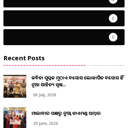
ଜୀବନ ଚର୍ଯ୍ୟା
ଦେଶ ବିଦେଶ
Recent Posts
କବିତା ପୁସ୍ତକ ମୁଠାଏ ଅବସୋସ ଲୋକାର୍ପିତ ଅବସୋସ ହିଁ
ନୂଆ ସାହିତ୍ୟ ସୃଷ...
06 July, 2026
ମାଲାବାର ପକ୍ଷରୁ ନୁଓ୍ବା ଡାଏମଣ୍ଡ ସମ୍ଭାର
20 June, 2026