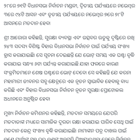
୨୮ରେ ୭୧ଟି ବିଧାନସଭା ନିର୍ବାଚନ ମଣ୍ଡଳୀ, ଦ୍ୱିତୀୟ ପର୍ଯ୍ୟାୟରେ ନଭେମ୍ବର
୩ରେ ୯୪ଟି ଆସନ ଏବଂ ତୃତୀୟ ପର୍ଯ୍ୟାୟରେ ନଭେମ୍ବର ୭ରେ ୭୮ଟି
ଆସନରେ ମତଦାନ ହେବ।
ଶ୍ରୀ ଆରୋରା କହିଛନ୍ତି, ସୁରକ୍ଷା ବ୍ୟବସ୍ଥା ଏବଂ ଉତ୍ସବର ଋତୁକୁ ଦୃଷ୍ଟିରେ ରଖି
୨୪୩ ସଦସ୍ୟ ବିଶିଷ୍ଟ ବିହାର ବିଧାନସଭା ନିର୍ବାଚନ ପାଇଁ ପର୍ଯ୍ୟାୟ ସଂଖ୍ୟା
ହ୍ରାସ କରାଯାଇଛି। ସେ ସୂଚନା ଦେଇଛନ୍ତି ଯେ ଭୋଟ୍ ସମୟ ଏକ ଘଣ୍ଟା ବୃଦ୍ଧି
କରାଯାଇ ସନ୍ଧ୍ୟା ୬ଟା ପର୍ଯ୍ୟନ୍ତ କରାଯାଇଛି ଯାହା ଫଳରେ କାରଣ
ସଂକ୍ରମିତମାନେ ଶେଷ ଘଣ୍ଟାରେ ଭୋଟ୍ ଦେବେ। ସେ କହିଛନ୍ତି ଯେ କରନା
ମହାମାରୀ ଜୀବନର ସବୁ କ୍ଷେତ୍ରରେ ଏକ ନୂତନ ସ୍ୱାଭାବିକ ହେବାକୁ ବାଧ୍ୟ
କରିଛି ଏବଂ ବିହାର ବିଧାନସଭା ନିର୍ବାଚନ ନୂତନ ସୁରକ୍ଷା ପ୍ରୋଟୋକଲ
ଅଧୀନରେ ଅନୁଷ୍ଠିତ ହେବ।
ମୁଖ୍ୟ ନିର୍ବାଚନ କମିଶନର କହିଛନ୍ତି, ମତଦାନ ସମୟରେ ଯେପରି
ମତଦାତାଙ୍କ ମଧ୍ୟରେ ସାମାଜିକ ଦୂରତା ରକ୍ଷା କରାଯାଇ ପାରିବ ସେଥି ପାଇଁ
ମତଦାନ କେନ୍ଦ୍ର ସଂଖ୍ୟା ବୃଦ୍ଧି କରାଯାଇଛି। ନାମାଙ୍କନ ପତ୍ର ଦାଖଲ ପାଇଁ
ଜଣେ ପ୍ରାର୍ଥୀଙ୍କ ସହ ଦୁଇ ଜଣଙ୍କୁ ଅନୁମତି ଦିଆଯାଇଥିବା ବେଳେ ନିର୍ବାଚନ