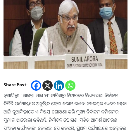
Share Post:
ନୂଆଦିଲ୍ଲୀ : ଆସନ୍ତା ମାସ ୨୮ ତାରିଖରୁ ବିହାରରେ ବିଧାନସଭା ନିର୍ବାଚନ
ତିନିଟି ପର୍ଯ୍ୟାୟରେ ଅନୁଷ୍ଠିତ ହେବ। ଭୋଟ ଗଣନା ନଭେମ୍ବର ୧୦ରେ ହେବ।
ଆଜି ନୂଆଦିଲ୍ଲୀରେ ଏ ବିଷୟ ଘୋଷଣା କରି ମୁଖ୍ୟ ନିର୍ବାଚନ କମିଶନର
ସୁନୀଲ ଆରୋରା କହିଛନ୍ତି, ନିର୍ବାଚନ ଘୋଷଣା ସହିତ ଆଦର୍ଶ ଆଚରଣ
ସଂହିତା କାର୍ଯ୍ୟକାରୀ ହୋଇଛି। ସେ କହିଛନ୍ତି, ପ୍ରଥମ ପର୍ଯ୍ୟାୟରେ ଅକ୍ଟୋବର