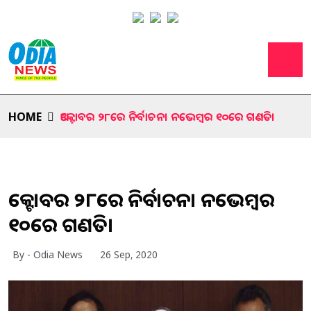
HOME
ଅକ୍ଟୋବର ୨୮ରେ ନିର୍ବାଚନ। ନଭେମ୍ବର ୧୦ରେ ଗଣତି।
ଅକ୍ଟୋବର ୨୮ରେ ନିର୍ବାଚନ। ନଭେମ୍ବର
୧୦ରେ ଗଣତି।
By - Odia News
26 Sep, 2020