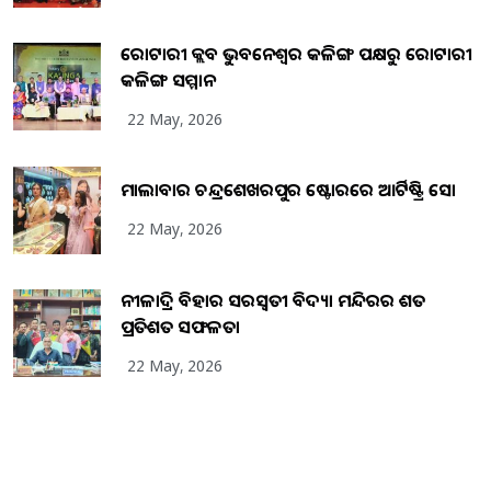
ରୋଟାରୀ କ୍ଲବ ଭୁବନେଶ୍ୱର କଳିଙ୍ଗ ପକ୍ଷରୁ ରୋଟାରୀ
କଳିଙ୍ଗ ସମ୍ମାନ
22 May, 2026
ମାଲାବାର ଚନ୍ଦ୍ରଶେଖରପୁର ଷ୍ଟୋରରେ ଆର୍ଟିଷ୍ଟ୍ରି ସୋ
22 May, 2026
ନୀଳାଦ୍ରି ବିହାର ସରସ୍ୱତୀ ବିଦ୍ୟା ମନ୍ଦିରର ଶତ
ପ୍ରତିଶତ ସଫଳତା
22 May, 2026