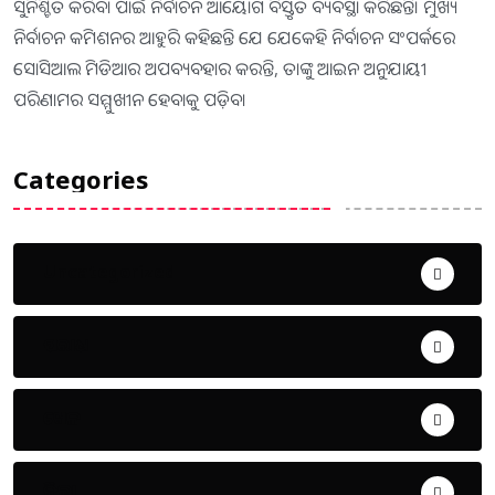
ସୁନିଶ୍ଚିତ କରିବା ପାଇଁ ନିର୍ବାଚନ ଆୟୋଗ ବିସ୍ତୃତ ବ୍ୟବସ୍ଥା କରିଛନ୍ତି। ମୁଖ୍ୟ
ନିର୍ବାଚନ କମିଶନର ଆହୁରି କହିଛନ୍ତି ଯେ ଯେକେହି ନିର୍ବାଚନ ସଂପର୍କରେ
ସୋସିଆଲ ମିଡିଆର ଅପବ୍ୟବହାର କରନ୍ତି, ତାଙ୍କୁ ଆଇନ ଅନୁଯାୟୀ
ପରିଣାମର ସମ୍ମୁଖୀନ ହେବାକୁ ପଡ଼ିବ।
Categories
Uncategorized
ଅପରାଧ
ଖେଳ
ଜିଲ୍ଲା