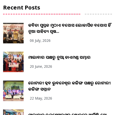
Recent Posts
କବିତା ପୁସ୍ତକ ମୁଠାଏ ଅବସୋସ ଲୋକାର୍ପିତ ଅବସୋସ ହିଁ
ନୂଆ ସାହିତ୍ୟ ସୃଷ...
06 July, 2026
ମାଲାବାର ପକ୍ଷରୁ ନୁଓ୍ବା ଡାଏମଣ୍ଡ ସମ୍ଭାର
20 June, 2026
ରୋଟାରୀ କ୍ଲବ ଭୁବନେଶ୍ୱର କଳିଙ୍ଗ ପକ୍ଷରୁ ରୋଟାରୀ
କଳିଙ୍ଗ ସମ୍ମାନ
22 May, 2026
ମାଲାବାର ଚନ୍ଦ୍ରଶେଖରପୁର ଷ୍ଟୋରରେ ଆର୍ଟିଷ୍ଟ୍ରି ସୋ