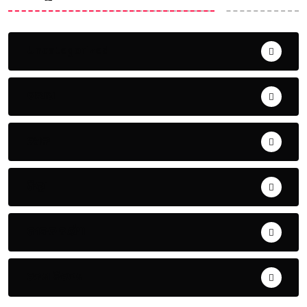
Uncategorized
ଅପରାଧ
ଖେଳ
ଜିଲ୍ଲା
ଜୀବନ ଚର୍ଯ୍ୟା
ଦେଶ ବିଦେଶ