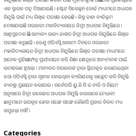
ନିଯୁକ୍ତିରେ ଲିଖିତ ପରୀକ୍ଷା କରିବା ପାଇଁ ମୁଖ୍ୟମନ୍ତ୍ରୀଙ୍କ ଅଭିଯୋଗ ପ୍ରକୋଷ୍ଠରେ
ଏକ ସ୍ମାରକ ପତ୍ର ଦିଆଯାଇଛି । ଷ୍ଟେଟ୍ ସିଲେକ୍ସନ ବୋର୍ଡ଼ ମାଧ୍ୟମରେ ଅଧ୍ୟାପକ
ନିଯୁକ୍ତି ପାଇଁ ମଧ୍ୟ ଲିଖିତ ପରୀକ୍ଷା ହେଉଛି । କିନ୍ତୁ ତାହା ବ୍ୟତିକ୍ରମ
ଦେଖାଯାଉଛି ସରକାରୀ ମହାବିଦ୍ୟାଳୟର ଡିଗ୍ରୀ ଅଧ୍ୟାପକ ନିଯୁକ୍ତିରେ ।
ଆନ୍ଧ୍ରପ୍ରଦେଶ ଭଳି ଅନ୍ୟାନ୍ୟ ରାଜ୍ୟ ତାଙ୍କର ଡିଗ୍ରୀ ଅଧ୍ୟାପକ ନିଯୁକ୍ତିରେ ଲିଖିତ
ପରୀକ୍ଷା କରୁଛନ୍ତି । ତେଣୁ ଓପିଏସ୍ସି ଆଗାମୀ ଦିନରେ ସରକାରୀ
ମହାବିଦ୍ୟାଳୟର ଡିଗ୍ରୀ ଅଧ୍ୟାପକ ନିଯୁକ୍ତିରେ ଲିଖିତ ପରୀକ୍ଷା ମାଧ୍ୟମରେ
ଅନେକ ପ୍ରତିଭା ସମ୍ପନ୍ନ ପ୍ରାର୍ଥୀଚୟନ କରି ଶିକ୍ଷା କ୍ଷେତ୍ରରେ ଅନ୍ୟମାନଙ୍କ ପାଇଁ
ଉଦାହରଣ ହୁଅନ୍ତା । ମାନ୍ୟବର ସରକାରଙ୍କ ଦ୍ୱାରା ସ୍ଥିରୀକୃତ କରାଯାଇଥିବା
ତଥା ଓପିଏସ୍ସି ଦ୍ୱାରା ଗୃହୀତ ହୋଇଥିବା କ୍ୟାରିୟରକୁ ଉଚ୍ଛେଦ କରି ନିଯୁକ୍ତି
ବ୍ୟବସ୍ଥା ପ୍ରଣୟନ କରାଯାଉ । ସର୍ବୋପରି ୟୁ.ଜି.ସି ର ନୀତି ଓ ନିୟମ
ଅନୁସାରେ ଡିଗ୍ରୀ କଲେଜର ଅଧ୍ୟାପକ ନିଯୁକ୍ତି କରାଗଲେ ମେଧାବୀ
ଛାତ୍ରମାନେ ଉପକୃତ ହେବା ସଙ୍ଗେ ସଙ୍ଗେ କୌଣସି ପ୍ରକାର ବିବାଦ ମଧ୍ୟ
ଉପୁଜନ୍ତା ନାହିଁ ।
Categories