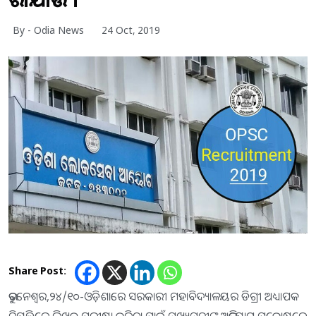
By - Odia News
24 Oct, 2019
Share Post:
ଭୁବନେଶ୍ବର,୨୪/୧୦-ଓଡ଼ିଶାରେ ସରକାରୀ ମହାବିଦ୍ୟାଳୟର ଡିଗ୍ରୀ ଅଧ୍ୟାପକ