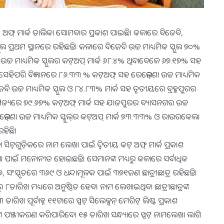
ଟ୍‌ ଅଫ୍‌ ମାର୍କ ତାଲିକା ସୋମବାର ପ୍ରକାଶ ପାଇଛି। କଳାରେ ବିଜେବି,
କୁଲ ପ୍ରଥମ ସ୍ଥାନରେ ରହିଛନ୍ତି। କଳାରେ ବିଜେବି ଉଚ୍ଚ ମାଧ୍ୟମିକ ସ୍କୁଲ ୭୦%
ଶା ଉଚ୍ଚ ମାଧ୍ୟମିକ ସ୍କୁଲର କଟ୍‌ଅପ୍‌ ମାର୍କ ୬୮.୪% ଥିବାବେଳେ ୬୭.୧୭% ସହ
ସେହିପରି ବିଜ୍ଞାନରେ ୮୬.୩୩ % କଟ୍‌ଅଫ୍‌ ସହ ରେଭେନ୍‌ଶା ଉଚ୍ଚ ମାଧ୍ୟମିକ
ବି ଉଚ୍ଚ ମାଧ୍ୟମିକ ସ୍କୁଲ ଓ ୮୪.୮୩% ମାର୍କ ସହ ତୃତୀୟରେ ବ୍ରହ୍ମପୁରର
 ବାଣିଜ୍ୟରେ ୭୯.୬୭% କଟ୍‌ଅଫ୍‌ ମାର୍କ ସହ ଯାଜପୁରର ବ୍ୟାସନଗର ଉଚ୍ଚ
େନ୍‌ଶା ଉଚ୍ଚ ମାଧ୍ୟମିକ ସ୍କୁଲ୍‌ର କଟ୍‌ଅପ୍‌ ମାର୍କ ୭୩.୩୩% ଓ ରାଉରକେଲା
ହିଛି।
ଟ୍‌ଗୁଡ଼ିକରେ ନାମ ଲେଖା ପାଇଁ ଦ୍ୱିତୀୟ କଟ୍‌ ଅଫ୍‌ ମାର୍କ ପ୍ରକାଶ
ା ପାଇଁ ମନୋନୀତ ହୋଇଛନ୍ତି। ସେମାନଙ୍କ ମଧ୍ୟରୁ କଳାରେ ସର୍ବାଧିକ
ସଂସ୍କୃତରେ ୩୬୯ ଓ ଧନ୍ଦାମୂଳକ ପାଇଁ ୩୭୧ଜଣ ଛାତ୍ରୀଛାତ୍ର ରହିଛନ୍ତି।
ରୁ ୮ତାରିଖ ମଧ୍ୟରେ ଅନୁଷ୍ଠିତ ହେବ। ନାମ ଲେଖାଇଥିବା ଛାତ୍ରୀଛାତ୍ରଙ୍କ
ଖ ପୂର୍ବାହ୍ନ ୧୧ଟାରେ ସ୍ପଟ୍‌ ସିଲେକ୍ସନ୍‌ ମେରିଟ୍‌ ଲିଷ୍ଟ ପ୍ରକାଶ
ାମ ପଞ୍ଜୀକରଣ କରିପାରିବେ। ୧୫ ତାରିଖ ସନ୍ଧ୍ୟାରେ ସ୍ପଟ୍‌ ନାମଲେଖା ଲାଗି