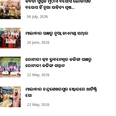
କବିତା ପୁସ୍ତକ ମୁଠାଏ ଅବସୋସ ଲୋକାର୍ପିତ
ଅବସୋସ ହିଁ ନୂଆ ସାହିତ୍ୟ ସୃଷ...
06 July, 2026
ମାଲାବାର ପକ୍ଷରୁ ନୁଓ୍ବା ଡାଏମଣ୍ଡ ସମ୍ଭାର
20 June, 2026
ରୋଟାରୀ କ୍ଲବ ଭୁବନେଶ୍ୱର କଳିଙ୍ଗ ପକ୍ଷରୁ
ରୋଟାରୀ କଳିଙ୍ଗ ସମ୍ମାନ
22 May, 2026
ମାଲାବାର ଚନ୍ଦ୍ରଶେଖରପୁର ଷ୍ଟୋରରେ ଆର୍ଟିଷ୍ଟ୍ରି
ସୋ
22 May, 2026