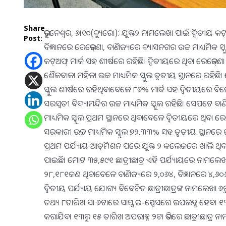
Share
ଭୁବନେଶ୍ୱର, ୬।୧୦(ବ୍ୟୁରୋ): ଯୁକ୍ତ୨ ନାମଲେଖା ପାଇଁ ଦ୍ୱିତୀୟ କ
Post:
ବିଜ୍ଞାନରେ ରେଭେନ୍‌ଶା, ବାଣିଜ୍ୟରେ ବ୍ୟାସନଗର ଉଚ୍ଚ ମାଧ୍ୟମିକ ସ୍
କଟ୍‌ଅଫ୍‌ ମାର୍କ ସହ ଶୀର୍ଷରେ ରହିଛି। ଦ୍ୱିତୀୟରେ ଥିବା ରେଭେନ୍‌
ଶୈଳବାଳା ମହିଳା ଉଚ୍ଚ ମାଧ୍ୟମିକ ସ୍କୁଲ ତୃତୀୟ ସ୍ଥାନରେ ରହିଛି। 
ସ୍କୁଲ ଶୀର୍ଷରେ ରହିଥିବାବେଳେ ୮୬% ମାର୍କ ସହ ଦ୍ୱିତୀୟରେ ବିଜେ
ସରସ୍ବତୀ ବିଦ୍ୟାମନ୍ଦିର ଉଚ୍ଚ ମାଧ୍ୟମିକ ସ୍କୁଲ ରହିଛି। ସେପଟେ
ମାଧ୍ୟମିକ ସ୍କୁଲ ପ୍ରଥମ ସ୍ଥାନରେ ଥିବାବେଳେ ଦ୍ୱିତୀୟରେ ଥିବା ରେଭ
ସରକାରୀ ଉଚ୍ଚ ମାଧ୍ୟମିକ ସ୍କୁଲ ୭୨.୩୩% ସହ ତୃତୀୟ ସ୍ଥାନରେ ର
ପ୍ରଥମ ପର୍ଯ୍ୟାୟ ଆଡ୍‌ମିଶନ ପରେ ଯୁକ୍ତ ୨ କଲେଜରେ ଖାଲି ଥିବା ସି
ପାଇଛି। ମୋଟ ୩୫,୫୯୧ ଛାତ୍ରୀଛାତ୍ର ଏହି ପର୍ଯ୍ୟାୟରେ ନାମଲେଖ
୨୮,୧୮୧ଜଣ ଥିବାବେଳେ ବାଣିଜ୍ୟରେ ୨,୦୬୪, ବିଜ୍ଞାନରେ ୪,୬୦୬, 
ଦ୍ୱିତୀୟ ପର୍ଯ୍ୟାୟ ଯୋଗ୍ୟ ବିବେଚିତ ଛାତ୍ରୀଛାତ୍ରଙ୍କ ନାମଲେଖା ୬
ତଥ୍ୟ ୮ତାରିଖ ସା ୬ଟାରେ ସାମ୍ସ ଇ-ସ୍ପେସରେ ଉପଲବ୍ଧ ହେବ। ୧୩ ତାରି
କରାଯିବ। ୧୩ରୁ ୧୫ ତାରିଖ ଅପରାହ୍ନ ୨ଟା ଭିତରେ ଛାତ୍ରୀଛାତ୍ର ନ