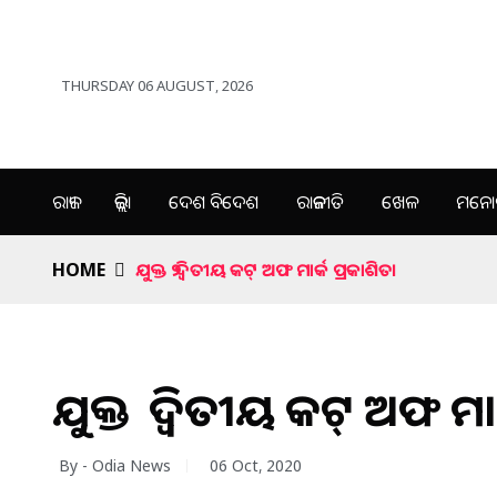
THURSDAY 06 AUGUST, 2026
ରାଜ୍ୟ
ଜିଲ୍ଲା
ଦେଶ ବିଦେଶ
ରାଜନୀତି
ଖେଳ
ମନୋର
HOME
ଯୁକ୍ତ ୨ ଦ୍ବିତୀୟ କଟ୍ ଅଫ ମାର୍କ ପ୍ରକାଶିତ।
ଯୁକ୍ତ ୨ ଦ୍ବିତୀୟ କଟ୍ ଅଫ ମା
By - Odia News
06 Oct, 2020