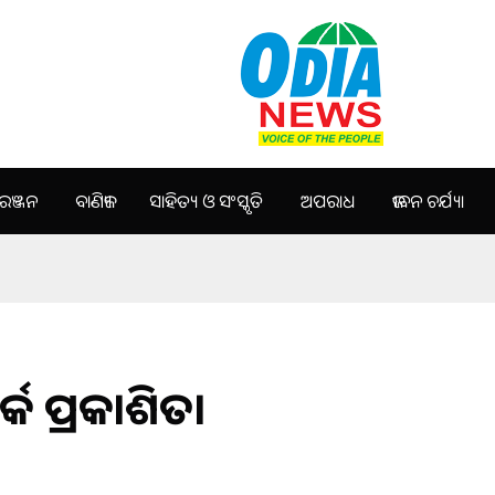
ଞ୍ଜନ
ବାଣିଜ୍ୟ
ସାହିତ୍ୟ ଓ ସଂସ୍କୃତି
ଅପରାଧ
ଜୀବନ ଚର୍ଯ୍ୟା
ର୍କ ପ୍ରକାଶିତ।