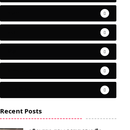
ଅପରାଧ
ଖେଳ
ଜିଲ୍ଲା
ଜୀବନ ଚର୍ଯ୍ୟା
ଦେଶ ବିଦେଶ
Recent Posts