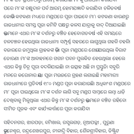
ପରେ ମା’ଙ୍କ ଚକ୍ଷୁଦାନ ପର୍ବ ଆରମ୍ଭ ହୋମଯଜ୍ଞାଦି କରାଯିବ। ଚଳିତବର୍ଷ
କୋଭିଡ କଟକଣା ମଧ୍ୟରେ ମଣ୍ଡପରେ ପୂଜା ପାଇବେ ମା’। କଟକଣା କାରଣରୁ
ରାଜଧାନୀର ସମସ୍ତ ପୂଜା କମିଟି ପକ୍ଷରୁ କଳସ ଯାତ୍ରାକୁ ବାଦ୍‌ ଦିଆଯାଇଛି।
ଭକ୍ତମାନେ ଏଥର ମା’ଙ୍କ ଦର୍ଶନରୁ ବଞ୍ଚିିତ ହେବେ।ଗତବର୍ଷ ଏହି ସମୟରେ
ଚଳଚଞ୍ଚଳ ହେଉଥିଲା ରାଜଧାନୀ। ସମ୍ପୂର୍ଣ୍ଣ ସହରରେ ଲାଗୁଥିଲା ଗହଳି ଚହଳି।
ବଜାରରେ ଜମୁଥିଲା ଗ୍ରାହକଙ୍କ ଭିଡ଼। ପୂଜା ମଣ୍ଡପରେ ଶୋଭା ପାଉଥିଲା ବିରାଟ
ତୋରଣ। ମା’ଙ୍କ ଆବାହନରେ ଗଗନ ପବନ ପୁଲକିତ ​‌‌ହେଉଥିଲା। ହେଲେ
ଏଥର କିନ୍ତୁ ଚିତ୍ର ପୂରା ବଦଳିଯାଇଛି। ନା ଉତ୍ସାହ ଅଛି ନା ପ୍ରସ୍ତୁତି। ସବୁରି
ମନରେ କରୋନାର ଭୟ। ପୂଜା ମଉଜରେ ଗ୍ରହଣ ଲଗାଇଛି ମହାମାରୀ।
ରାଜଧାନୀରେ ପ୍ରତିବର୍ଷ ୧୮୦ ମଣ୍ଡପ ପୂଜା କରାଯାଉଛି। ଅଧିକାଂଶ ମଣ୍ଡପରେ
ମା’ ପୂଜା ପାଉଥିଲେ। ମା’ଙ୍କ ଦର୍ଶନ ଲାଗି ସବୁ ମଣ୍ଡପ ସାମ୍ନାରେ ଲମ୍ବା ଧାଡ଼ି
ଦେଖିବାକୁ ମିଳୁଥିଲା। ଏଥର କିନ୍ତୁ ମା’ଙ୍କ ଦର୍ଶନରୁ ଭକ୍ତମାନେ ବଞ୍ଚିତ ରହିବେ।
ସୀମିତ ପୂଜକ ଏବଂ କାର୍ଯ୍ୟକର୍ତ୍ତାରେ ପୂଜା କରାଯିବ।
ସହିଦନଗର, ଝାରପଡ଼ା, ବମିଖାଲ, ରସୁଲଗଡ଼, ନୂଆପଲ୍ଲୀ , ପୁରୁଣା
ଭୁବନେଶ୍ବର, ଚନ୍ଦ୍ରଶେଖରପୁର, ନୀଳାଦ୍ରି ବିହାର, ଶୈଳଶ୍ରୀବିହାର, ଡିଷ୍ଟ୍ରିଟ