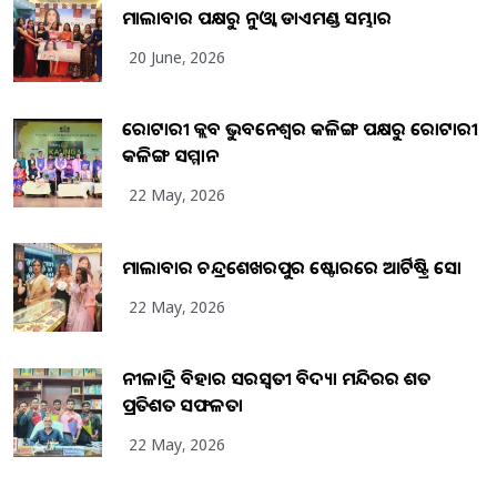
ମାଲାବାର ପକ୍ଷରୁ ନୁଓ୍ବା ଡାଏମଣ୍ଡ ସମ୍ଭାର
20 June, 2026
ରୋଟାରୀ କ୍ଲବ ଭୁବନେଶ୍ୱର କଳିଙ୍ଗ ପକ୍ଷରୁ ରୋଟାରୀ
କଳିଙ୍ଗ ସମ୍ମାନ
22 May, 2026
ମାଲାବାର ଚନ୍ଦ୍ରଶେଖରପୁର ଷ୍ଟୋରରେ ଆର୍ଟିଷ୍ଟ୍ରି ସୋ
22 May, 2026
ନୀଳାଦ୍ରି ବିହାର ସରସ୍ୱତୀ ବିଦ୍ୟା ମନ୍ଦିରର ଶତ
ପ୍ରତିଶତ ସଫଳତା
22 May, 2026