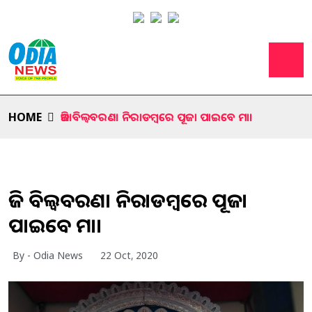
HOME
ଆଜି ବିଲ୍ବବରଣ। ନିରାଡମ୍ବରେ ପୂଜା ପାଇବେ ମା।
ଆଜି ବିଲ୍ବବରଣ। ନିରାଡମ୍ବରେ ପୂଜା
ପାଇବେ ମା।
By - Odia News
22 Oct, 2020