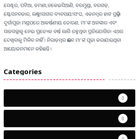
ସେଣ୍ଟର, ପଟିଆ, ଡମଣା,ଚକେଇସିଆଣି, ବରମୁଣ୍ଡା, ବରଗଡ଼,
ଷ୍ଟେସନବଜାର, ଲକ୍ଷ୍ମୀସାଗର ବ୍ୟବସାୟୀସଂଘ, ଏକନମ୍ବର ହାଟ ପ୍ରଭୃତି
ଦୁର୍ଗାପୂଜା ମଣ୍ଡପରେ ଆକର୍ଷଣୀୟ ତୋରଣ, ମା’ଙ୍କ ଅଳଙ୍କାର ଏବଂ
ସାଜସଜ୍ଜାକୁ ନେଇ ପ୍ରତ୍ୟେକ ବର୍ଷ ଲାଗି ରହୁଥିବା ପ୍ରତିଯୋଗିତା ଏଥର
ଦେଖିବାକୁ ମିଳିବ ନାହିଁ । ନିରାଡ଼ମ୍ବର ଭାବେ ମା’ଙ୍କ ପୂଜା କରାଯାଉଥିବା
ଆୟୋଜନମାନେ କହିଛନ୍ତି ।
Categories
Uncategorized
ଅପରାଧ
ଖେଳ