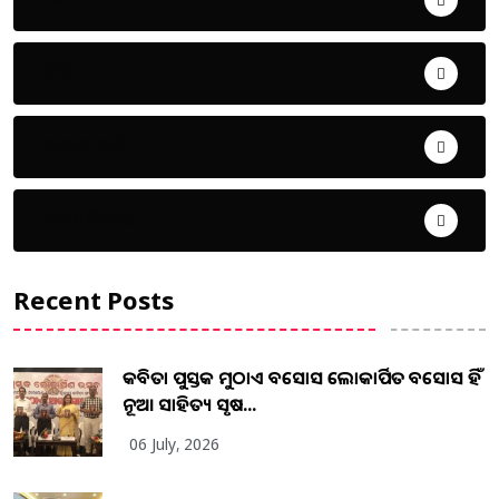
ଜିଲ୍ଲା
ଜୀବନ ଚର୍ଯ୍ୟା
ଦେଶ ବିଦେଶ
Recent Posts
କବିତା ପୁସ୍ତକ ମୁଠାଏ ଅବସୋସ ଲୋକାର୍ପିତ ଅବସୋସ ହିଁ
ନୂଆ ସାହିତ୍ୟ ସୃଷ...
06 July, 2026