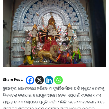
Share Post:
ଭୁବନେଶ୍ବର: ଧରାବତରଣ କରିବେ ମା ଦୁର୍ଗତିନାସିନୀ। ଆଜି ମୃଣ୍ମୟୀ ଦେବୀଙ୍କୁ
ବିଲ୍ବବରଣ କରାଯାଇ ଷଷ୍ଠୀପୂଜା ଆରମ୍ଭ ହେବ। ଏଥିପାଇଁ ସହରର ସମସ୍ତ
ମୃଣ୍ମୟୀ ଦେବୀ ମଣ୍ଡପରେ ପ୍ରସ୍ତୁତି କାର୍ଯ୍ୟ ସରିଛି। କରୋନା କଟକଣା ମଧ୍ୟରେ
ମା’ଙ୍କ ଘଟ ସ୍ଥାପନଠାରୁ ଆରମ୍ଭ କରାଯାଇ ମା’ଙ୍କୁ ଆରଧନା କରାଯିବ।