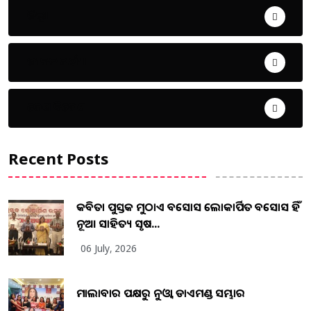
ଜିଲ୍ଲା
ଜୀବନ ଚର୍ଯ୍ୟା
ଦେଶ ବିଦେଶ
Recent Posts
କବିତା ପୁସ୍ତକ ମୁଠାଏ ଅବସୋସ ଲୋକାର୍ପିତ ଅବସୋସ ହିଁ
ନୂଆ ସାହିତ୍ୟ ସୃଷ...
06 July, 2026
ମାଲାବାର ପକ୍ଷରୁ ନୁଓ୍ବା ଡାଏମଣ୍ଡ ସମ୍ଭାର