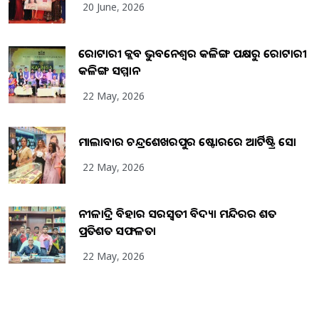
20 June, 2026
ରୋଟାରୀ କ୍ଲବ ଭୁବନେଶ୍ୱର କଳିଙ୍ଗ ପକ୍ଷରୁ ରୋଟାରୀ
କଳିଙ୍ଗ ସମ୍ମାନ
22 May, 2026
ମାଲାବାର ଚନ୍ଦ୍ରଶେଖରପୁର ଷ୍ଟୋରରେ ଆର୍ଟିଷ୍ଟ୍ରି ସୋ
22 May, 2026
ନୀଳାଦ୍ରି ବିହାର ସରସ୍ୱତୀ ବିଦ୍ୟା ମନ୍ଦିରର ଶତ
ପ୍ରତିଶତ ସଫଳତା
22 May, 2026