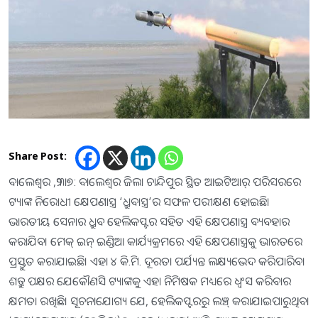
Share Post:
ବାଲେଶ୍ୱର ,୨୩ା୭: ବାଲେଶ୍ୱର ଜିଲା ଚାନ୍ଦିପୁର ସ୍ଥିତ ଆଇଟିଆର୍‌ ପରିସରରେ
ଟ୍ୟାଙ୍କ ନିରୋଧୀ କ୍ଷେପଣାସ୍ତ୍ର ‘ଧ୍ରୁବାସ୍ତ୍ର’ର ସଫଳ ପରୀକ୍ଷଣ ହୋଇଛି।
ଭାରତୀୟ ସେନାର ଧ୍ରୁବ ହେଲିକପ୍ଟର ସହିତ ଏହି କ୍ଷେପଣାସ୍ତ୍ର ବ୍ୟବହାର
କରାଯିବ। ମେକ୍‌ ଇନ୍‌ ଇଣ୍ଡିଆ କାର୍ଯ୍ୟକ୍ରମରେ ଏହି କ୍ଷେପଣାସ୍ତ୍ରକୁ ଭାରତରେ
ପ୍ରସ୍ତୁତ କରାଯାଇଛି। ଏହା ୪ କି.ମି. ଦୂରତା ପର୍ଯ୍ୟନ୍ତ ଲକ୍ଷ୍ୟଭେଦ କରିପାରିବ।
ଶତ୍ରୁ ପକ୍ଷର ଯେକୌଣସି ଟ୍ୟାଙ୍କକୁ ଏହା ନିମିଷକ ମଧ୍ୟରେ ଧ୍ୱଂସ କରିବାର
କ୍ଷମତା ରଖିଛି। ସୂଚନାଯୋଗ୍ୟ ଯେ, ହେଲିକପ୍ଟରରୁ ଲଞ୍ଚ୍‌ କରାଯାଇପାରୁଥିବା