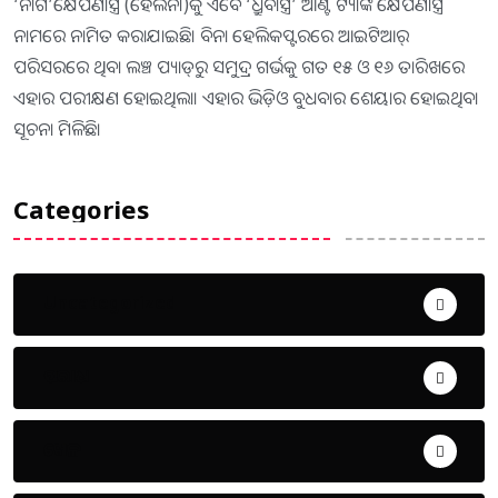
‘ନାଗ’କ୍ଷେପଣାସ୍ତ୍ର (ହେଲିନା)କୁ ଏବେ ‘ଧ୍ରୁବାସ୍ତ୍ର’ ଆଣ୍ଟି ଟ୍ୟାଙ୍କ କ୍ଷେପଣାସ୍ତ୍ର
ନାମରେ ନାମିତ କରାଯାଇଛି। ବିନା ହେଲିକପ୍ଟରରେ ଆଇଟିଆର୍‌
ପରିସରରେ ଥିବା ଲଞ୍ଚ ପ୍ୟାଡ୍‌ରୁ ସମୁଦ୍ର ଗର୍ଭକୁ ଗତ ୧୫ ଓ ୧୬ ତାରିଖରେ
ଏହାର ପରୀକ୍ଷଣ ହୋଇଥିଲା। ଏହାର ଭିଡ଼ିଓ ବୁଧବାର ଶେୟାର ହୋଇଥିବା
ସୂଚନା ମିଳିଛି।
Categories
Uncategorized
ଅପରାଧ
ଖେଳ