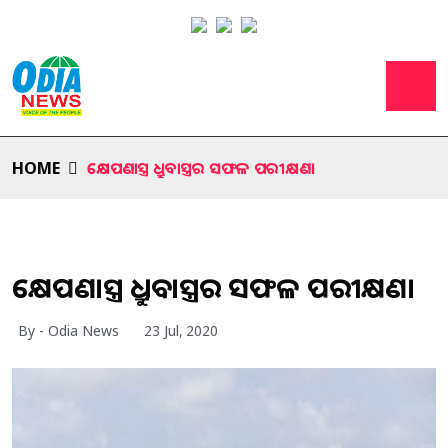
HOME
କ୍ଷେପଣାସ୍ତ୍ର ଧ୍ରୁବାସ୍ତ୍ରର ସଫଳ ପରୀକ୍ଷଣ।
କ୍ଷେପଣାସ୍ତ୍ର ଧ୍ରୁବାସ୍ତ୍ରର ସଫଳ ପରୀକ୍ଷଣ।
By - Odia News
23 Jul, 2020