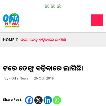
HOME
କଟକରେ ଡେଙ୍ଗୁ ବଢ଼ିବାରେ ଲାଗିଛି।
କଟକରେ ଡେଙ୍ଗୁ ବଢ଼ିବାରେ ଲାଗିଛି।
By - Odia News
26 Oct, 2019
Share Post: