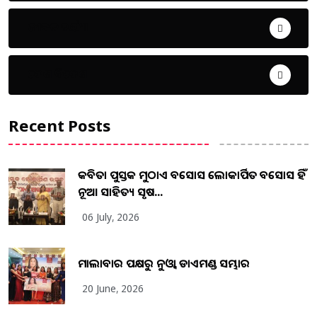
ଜୀବନ ଚର୍ଯ୍ୟା
ଦେଶ ବିଦେଶ
Recent Posts
କବିତା ପୁସ୍ତକ ମୁଠାଏ ଅବସୋସ ଲୋକାର୍ପିତ ଅବସୋସ ହିଁ
ନୂଆ ସାହିତ୍ୟ ସୃଷ...
06 July, 2026
ମାଲାବାର ପକ୍ଷରୁ ନୁଓ୍ବା ଡାଏମଣ୍ଡ ସମ୍ଭାର
20 June, 2026