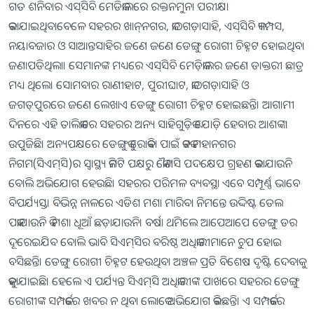
ଗତ ଶନିବାର ଏସ୍‌ସିବି ମେଡିକାଲରେ ରକ୍ତନମୁନା ପରୀକ୍ଷା
କରାଯାଇଥିବାବେଳେ ସହରର ଖାନ୍‌ନଗର, କାଠଗଡ଼ାସାହି, ଏସ୍‌ସିବି କ୍ୟାମ୍ପସ,
ନୟାବଜାର ଓ ସାଆନ୍ତସାହିର ଜଣେ ଜଣେ ଡେଙ୍ଗୁ ରୋଗୀ ଚିହ୍ନଟ ହୋଇଥିବା
ଜଣାପଡିଥିଲା। ସେମାନଙ୍କ ମଧ୍ୟରେ ଏସ୍‌ସିବି ମେଡ଼ିକାଲର ଜଣେ ଡାକ୍ତରୀ ଛାତ୍ର
ମଧ୍ୟ ଥିଲେ। ସୋମବାର ରାଣୀହାଟ, ପୁରୀଘାଟ, କାଠଗଡ଼ାସାହି ଓ
ଜଗତ୍‌ପୁରରେ ଜଣେ ଲେଖାଏ ଡେଙ୍ଗୁ ରୋଗୀ ଚିହ୍ନଟ ହୋଇଛନ୍ତି। ଆଗାମୀ
ଦିନରେ ଏହି ତାଲିକାରେ ସହରର ଅନ୍ୟ ସାହିଗୁଡ଼ିକ ଯୋଡ଼ି ହେବାର ଆଶଙ୍କା
ଉପୁଜିଛି। ଅନ୍ୟପକ୍ଷରେ ଡେଙ୍ଗୁକୁ ରୋକିବା ପାଇଁ କଟକ ମହାନଗର
ନିଗମ(ସିଏମ୍‌ସି)ର ସ୍ବାସ୍ଥ୍ୟ କମିଟି ପକ୍ଷରୁ କୌଣସି ପଦକ୍ଷେପ ଗ୍ରହଣ କରାଯାଉନି
ବୋଲି ଅଭିଯୋଗ ହେଉଛି। ସହରର ପରିମଳ ବ୍ୟବସ୍ଥା ଏବେ ସମ୍ପୂର୍ଣ୍ଣ ଭାବେ
ବିପର୍ଯ୍ୟସ୍ତ। ବିଭିନ୍ନ ନାଳରେ ଏଡିଶ ମଶା ମାରିବା ନିମନ୍ତେ ଉଦ୍ଦିଷ୍ଟ ତେଲ
ପକାଯାଉନି କି ମଶା ଧୂଆଁ ଛଡ଼ାଯାଉନି। ବର୍ଷା ଥମିଲେ ଆପେଆପେ ଡେଙ୍ଗୁ ଡର
ଦୂରେଇଯିବ ବୋଲି ଭାବି ସିଏମ୍‌ସିର ବରିଷ୍ଠ ଅଧିକାରୀମାନେ ଚୁପ ହୋଇ
ବସିଛନ୍ତି। ଡେଙ୍ଗୁ ରୋଗୀ ଚିହ୍ନଟ ହେଉଥିବା ଅଞ୍ଚଳ ପ୍ରତି ବିଶେଷ ଦୃଷ୍ଟି ଦେବାକୁ
କୁହାଯାଇଛି। ହେଲେ ଏ ପର୍ଯ୍ୟନ୍ତ ସିଏମ୍‌ସି ଅଧିକାରୀଙ୍କ ପାଖରେ ସହରର ଡେଙ୍ଗୁ
ରୋଗୀଙ୍କ ସମ୍ପର୍କରେ ଖବର ନ ଥିବା ଲୋକେ ଅଭିଯୋଗ କରିଛନ୍ତି। ଏ ସମ୍ପର୍କରେ