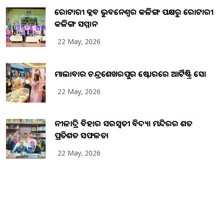
ରୋଟାରୀ କ୍ଲବ ଭୁବନେଶ୍ୱର କଳିଙ୍ଗ ପକ୍ଷରୁ ରୋଟାରୀ
କଳିଙ୍ଗ ସମ୍ମାନ
22 May, 2026
ମାଲାବାର ଚନ୍ଦ୍ରଶେଖରପୁର ଷ୍ଟୋରରେ ଆର୍ଟିଷ୍ଟ୍ରି ସୋ
22 May, 2026
ନୀଳାଦ୍ରି ବିହାର ସରସ୍ୱତୀ ବିଦ୍ୟା ମନ୍ଦିରର ଶତ
ପ୍ରତିଶତ ସଫଳତା
22 May, 2026
Copyright
2026
BrandingKaro.com
. All Rights Reserved.