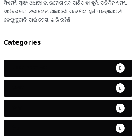
ସିଏମ୍‌ସି ସ୍ବାସ୍ଥ୍ୟ ଅଧିକାରୀ ଡ. ଉମେଶ ଚନ୍ଦ୍ର ପାଣିଗ୍ରାହୀ କୁହନ୍ତି, ପ୍ରତିଦିନ ସମସ୍ତ
ୱାର୍ଡରେ ମଶା ମରା ତେଲ ପକାଯାଉଛି। ଏବେ ମଶା ଧୂଅଁା ଛଡ଼ାଯାଉନି।
ଡେଙ୍ଗୁକୁ ରୋକିବା ପାଇଁ ଚେଷ୍ଟା ଜାରି ରହିଛି।
Categories
Uncategorized
ଅପରାଧ
ଖେଳ
ଜିଲ୍ଲା