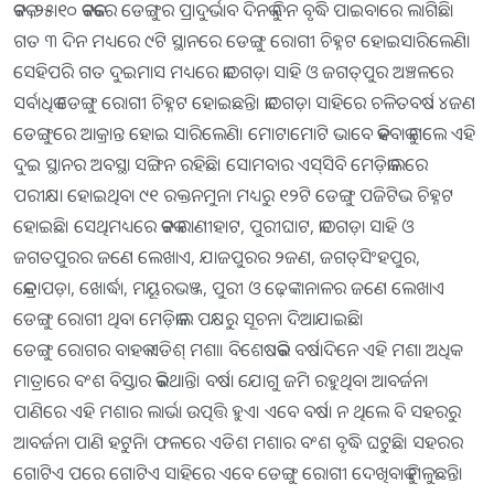
କଟକ ,୨୫ା୧୦ କଟକରେ ଡେଙ୍ଗୁର ପ୍ରାଦୁର୍ଭାବ ଦିନକୁ ଦିନ ବୃଦ୍ଧି ପାଇବାରେ ଲାଗିଛି।
ଗତ ୩ ଦିନ ମଧ୍ୟରେ ୯ଟି ସ୍ଥାନରେ ଡେଙ୍ଗୁ ରୋଗୀ ଚିହ୍ନଟ ହୋଇସାରିଲେଣି।
ସେହିପରି ଗତ ଦୁଇମାସ ମଧ୍ୟରେ କାଠଗଡ଼ା ସାହି ଓ ଜଗତ୍‌ପୁର ଅଞ୍ଚଳରେ
ସର୍ବାଧିକ ଡେଙ୍ଗୁ ରୋଗୀ ଚିହ୍ନଟ ହୋଇଛନ୍ତି। କାଠଗଡ଼ା ସାହିରେ ଚଳିତବର୍ଷ ୪ଜଣ
ଡେଙ୍ଗୁରେ ଆକ୍ରାନ୍ତ ହୋଇ ସାରିଲେଣି। ମୋଟାମୋଟି ଭାବେ କହିବାକୁ ଗଲେ ଏହି
ଦୁଇ ସ୍ଥାନର ଅବସ୍ଥା ସଙ୍ଗିନ ରହିଛି। ସୋମବାର ଏସ୍‌ସିବି ମେଡ଼ିକାଲରେ
ପରୀକ୍ଷା ହୋଇଥିବା ୯୧ ରକ୍ତନମୁନା ମଧ୍ୟରୁ ୧୨ଟି ଡେଙ୍ଗୁ ପଜିଟିଭ ଚିହ୍ନଟ
ହୋଇଛି। ସେଥିମଧ୍ୟରେ କଟକ ରାଣୀହାଟ, ପୁରୀଘାଟ, କାଠଗଡ଼ା ସାହି ଓ
ଜଗତପୁରର ଜଣେ ଲେଖାଏ, ଯାଜପୁରର ୨ଜଣ, ଜଗତ୍‌ସିଂହପୁର,
କେନ୍ଦ୍ରାପଡ଼ା, ଖୋର୍ଦ୍ଧା, ମୟୂରଭଞ୍ଜ, ପୁରୀ ଓ ଢ଼େଙ୍କାନାଳର ଜଣେ ଲେଖାଏ
ଡେଙ୍ଗୁ ରୋଗୀ ଥିବା ମେଡ଼ିକାଲ ପକ୍ଷରୁ ସୂଚନା ଦିଆଯାଇଛି।
ଡେଙ୍ଗୁ ରୋଗର ବାହକ ଏଡିଶ୍‌ ମଶା। ବିଶେଷକରି ବର୍ଷାଦିନେ ଏହି ମଶା ଅଧିକ
ମାତ୍ରାରେ ବଂଶ ବିସ୍ତାର କରିଥାନ୍ତି। ବର୍ଷା ଯୋଗୁ ଜମି ରହୁଥିବା ଆବର୍ଜନା
ପାଣିରେ ଏହି ମଶାର ଲାର୍ଭା ଉତ୍ପତ୍ତି ହୁଏ। ଏବେ ବର୍ଷା ନ ଥିଲେ ବି ସହରରୁ
ଆବର୍ଜନା ପାଣି ହଟୁନି। ଫଳରେ ଏଡିଶ ମଶାର ବଂଶ ବୃଦ୍ଧି ଘଟୁଛି। ସହରର
ଗୋଟିଏ ପରେ ଗୋଟିଏ ସାହିରେ ଏବେ ଡେଙ୍ଗୁ ରୋଗୀ ଦେଖିବାକୁ ମିଳୁଛନ୍ତି।