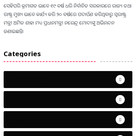
ସେହିପରି କ୍ରମାଗତ ଭା​ବେ ୧୯ ବର୍ଷ ଧରି‌ ନିର୍ବାଚିତ ସରକାରରେ ରାଜ୍ୟ ତଥା
ରାଷ୍ଟ୍ର ମୁଖ୍ୟ ଭାବେ କାର୍ଯ୍ୟ କରି ୨୦ ବର୍ଷରେ ପଦାର୍ପଣ କରିଥିବାରୁ ସ୍ବରାଷ୍ଟ୍ର
ମନ୍ତ୍ରୀ ଅମିତ ଶାହା ମଧ୍ୟ ପ୍ରଧାନମନ୍ତ୍ରୀ ନରେନ୍ଦ୍ର ମୋଦୀଙ୍କୁ ଅଭିନନ୍ଦନ
ଜଣାଇଛନ୍ତି।
Categories
Uncategorized
ଅପରାଧ
ଖେଳ