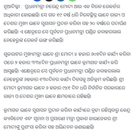
ନୂଆଦିଲ୍ଲୀ : ପ୍ରଧାନମନ୍ତ୍ରୀ ନରେନ୍ଦ୍ର ମୋଦୀ ଆଉ ଏକ ବିରଳ ରେକର୍ଡର
ଅଧିକାରୀ ହୋଇଛନ୍ତି। ସେ ଗତ ୧୯ ବର୍ଷ ଧରି ନିରବଚ୍ଛିନ୍ନ ଭାବେ ରାଜ୍ୟ ଓ
ଦେଶର ମୁଖ୍ୟ ଭାବେ ସୁଶାସନ ପ୍ରଦାନ କରିବା ସହ ୨୦ ବର୍ଷରେ ପଦାର୍ପଣ
କରିଛନ୍ତି। ଏ କ୍ଷେତ୍ରରେ ସେ ପୂର୍ବତନ ପ୍ରଧାନମନ୍ତ୍ରୀ ପଣ୍ଡିତ ଜବାହରଲାଲ
ନେହେରୁଙ୍କ ରେକର୍ଡ ଭଙ୍ଗ କରିଛନ୍ତି।
ଗୁଜରାଟର ମୁଖ୍ୟମନ୍ତ୍ରୀ ଭାବେ ଶ୍ରୀ ମୋଦୀ ୪ ହଜାର ୬୦୭ଦିନ କାର୍ଯ୍ୟ କରିବା
ପରେ ୨ ହଜାର ୩୩୪ଦିନ ପ୍ରଧାନମନ୍ତ୍ରୀ ଭାବେ କ୍ରମାଗତ କାର୍ଯ୍ୟ କରି
ଆସୁଛନ୍ତି। ଏକ୍ଷେତ୍ରରେ ସେ ପୂର୍ବତନ ପ୍ରଧାନମନ୍ତ୍ରୀ ପଣ୍ଡିତ ଜବାହରଲାଲ
ନେହେରୁଙ୍କ ୬ହଜାର ୧୩୦ଦିନର କାର୍ଯ୍ୟ ଦିବସକୁ ଅତିକ୍ରମ କରିଛନ୍ତି। ଶ୍ରୀ
ମୋଦୀ କ୍ରମାଗତ ଭାବେ ୬ ହଜାର ୯୪୧ ଦିନ ଧରି ନିର୍ବାଚିତ ସରକାରରେ
ରାଜ୍ୟ ଓ ଦେଶର ମୁଖ୍ୟ ଭାବେ କ୍ଷମତାରେ ରହିଛନ୍ତି।
କ୍ରମାଗତ ଭାବେ ସୁଶାସନ ପ୍ରଦାନ କରିବା କାର୍ଯ୍ୟରେ ବ୍ରତୀ ରହିଥିବାରୁ କେନ୍ଦ୍ର
କ୍ୟାବିନେଟ ଏବଂ ସୂଚନା ଓ ପ୍ରସାରଣ ମନ୍ତ୍ରୀ ପ୍ରକାଶ ଜାଭଡେକର ଶ୍ରୀ
ମୋଦୀଙ୍କୁ ପ୍ରଶଂସା କରିବା ସହ ଅଭିନ୍ଦନନ ଜଣାଇଛନ୍ତି।