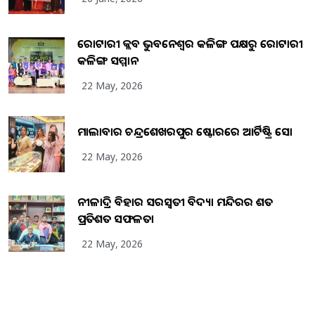
ରୋଟାରୀ କ୍ଲବ ଭୁବନେଶ୍ୱର କଳିଙ୍ଗ ପକ୍ଷରୁ ରୋଟାରୀ
କଳିଙ୍ଗ ସମ୍ମାନ
22 May, 2026
ମାଲାବାର ଚନ୍ଦ୍ରଶେଖରପୁର ଷ୍ଟୋରରେ ଆର୍ଟିଷ୍ଟ୍ରି ସୋ
22 May, 2026
ନୀଳାଦ୍ରି ବିହାର ସରସ୍ୱତୀ ବିଦ୍ୟା ମନ୍ଦିରର ଶତ
ପ୍ରତିଶତ ସଫଳତା
22 May, 2026