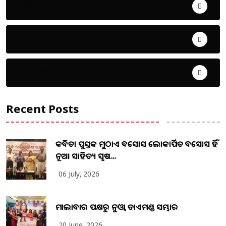
ଜିଲ୍ଲା
ଜୀବନ ଚର୍ଯ୍ୟା
ଦେଶ ବିଦେଶ
Recent Posts
କବିତା ପୁସ୍ତକ ମୁଠାଏ ଅବସୋସ ଲୋକାର୍ପିତ ଅବସୋସ ହିଁ
ନୂଆ ସାହିତ୍ୟ ସୃଷ...
06 July, 2026
ମାଲାବାର ପକ୍ଷରୁ ନୁଓ୍ବା ଡାଏମଣ୍ଡ ସମ୍ଭାର
20 June, 2026