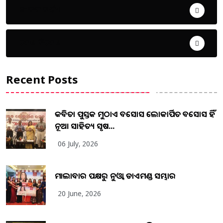
ଜୀବନ ଚର୍ଯ୍ୟା
ଦେଶ ବିଦେଶ
Recent Posts
କବିତା ପୁସ୍ତକ ମୁଠାଏ ଅବସୋସ ଲୋକାର୍ପିତ ଅବସୋସ ହିଁ
ନୂଆ ସାହିତ୍ୟ ସୃଷ...
06 July, 2026
ମାଲାବାର ପକ୍ଷରୁ ନୁଓ୍ବା ଡାଏମଣ୍ଡ ସମ୍ଭାର
20 June, 2026