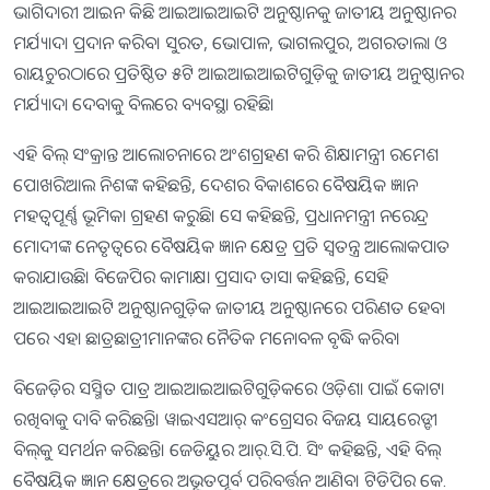
ଭାଗିଦାରୀ ଆଇନ କିଛି ଆଇଆଇଆଇଟି ଅନୁଷ୍ଠାନକୁ ଜାତୀୟ ଅନୁଷ୍ଠାନର
ମର୍ଯ୍ୟାଦା ପ୍ରଦାନ କରିବ। ସୁରତ, ଭୋପାଳ, ଭାଗଲପୁର, ଅଗରତାଲା ଓ
ରାୟଚୁରଠାରେ ପ୍ରତିଷ୍ଠିତ ୫ଟି ଆଇଆଇଆଇଟିଗୁଡ଼ିକୁ ଜାତୀୟ ଅନୁଷ୍ଠାନର
ମର୍ଯ୍ୟାଦା ଦେବାକୁ ବିଲରେ ବ୍ୟବସ୍ଥା ରହିଛି।
ଏହି ବିଲ୍‍ ସଂକ୍ରାନ୍ତ ଆଲୋଚନାରେ ଅଂଶଗ୍ରହଣ କରି ଶିକ୍ଷାମନ୍ତ୍ରୀ ରମେଶ
ପୋଖରିଆଲ ନିଶଙ୍କ କହିଛନ୍ତି, ଦେଶର ବିକାଶରେ ବୈଷୟିକ ଜ୍ଞାନ
ମହତ୍ୱପୂର୍ଣ୍ଣ ଭୂମିକା ଗ୍ରହଣ କରୁଛି। ସେ କହିଛନ୍ତି, ପ୍ରଧାନମନ୍ତ୍ରୀ ନରେନ୍ଦ୍ର
ମୋଦୀଙ୍କ ନେତୃତ୍ୱରେ ବୈଷୟିକ ଜ୍ଞାନ କ୍ଷେତ୍ର ପ୍ରତି ସ୍ୱତନ୍ତ୍ର ଆଲୋକପାତ
କରାଯାଉଛି। ବିଜେପିର କାମାକ୍ଷା ପ୍ରସାଦ ତାସା କହିଛନ୍ତି, ସେହି
ଆଇଆଇଆଇଟି ଅନୁଷ୍ଠାନଗୁଡ଼ିକ ଜାତୀୟ ଅନୁଷ୍ଠାନରେ ପରିଣତ ହେବା
ପରେ ଏହା ଛାତ୍ରଛାତ୍ରୀମାନଙ୍କର ନୈତିକ ମନୋବଳ ବୃଦ୍ଧି କରିବ।
ବିଜେଡ଼ିର ସସ୍ମିତ ପାତ୍ର ଆଇଆଇଆଇଟିଗୁଡ଼ିକରେ ଓଡ଼ିଶା ପାଇଁ କୋଟା
ରଖିବାକୁ ଦାବି କରିଛନ୍ତି। ୱାଇଏସଆର୍‍ କଂଗ୍ରେସର ବିଜୟ ସାୟରେଡ୍ଡୀ
ବିଲ୍‍କୁ ସମର୍ଥନ କରିଛନ୍ତି। ଜେଡିୟୁର ଆର୍‍.ସି.ପି. ସିଂ କହିଛନ୍ତି, ଏହି ବିଲ୍‍
ବୈଷୟିକ ଜ୍ଞାନ କ୍ଷେତ୍ରରେ ଅଭୂତପୂର୍ବ ପରିବର୍ତ୍ତନ ଆଣିବ। ଟିଡିପିର କେ.