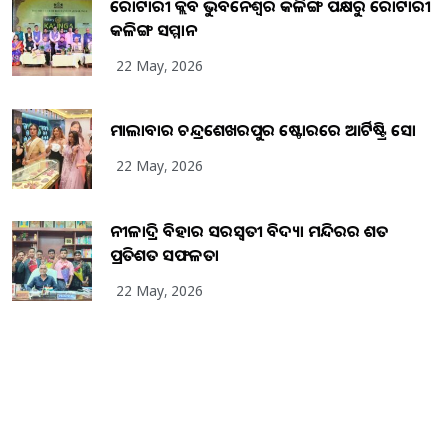
ରୋଟାରୀ କ୍ଲବ ଭୁବନେଶ୍ୱର କଳିଙ୍ଗ ପକ୍ଷରୁ ରୋଟାରୀ
କଳିଙ୍ଗ ସମ୍ମାନ
22 May, 2026
ମାଲାବାର ଚନ୍ଦ୍ରଶେଖରପୁର ଷ୍ଟୋରରେ ଆର୍ଟିଷ୍ଟ୍ରି ସୋ
22 May, 2026
ନୀଳାଦ୍ରି ବିହାର ସରସ୍ୱତୀ ବିଦ୍ୟା ମନ୍ଦିରର ଶତ
ପ୍ରତିଶତ ସଫଳତା
22 May, 2026
Copyright
2026
BrandingKaro.com
. All Rights Reserved.