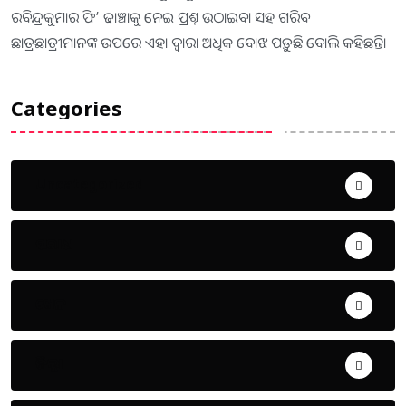
ରବିନ୍ଦ୍ରକୁମାର ଫି’ ଢାଞ୍ଚାକୁ ନେଇ ପ୍ରଶ୍ନ ଉଠାଇବା ସହ ଗରିବ
ଛାତ୍ରଛାତ୍ରୀମାନଙ୍କ ଉପରେ ଏହା ଦ୍ୱାରା ଅଧିକ ବୋଝ ପଡ଼ୁଛି ବୋଲି କହିଛନ୍ତି।
Categories
Uncategorized
ଅପରାଧ
ଖେଳ
ଜିଲ୍ଲା