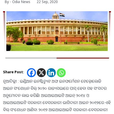
By - Odia News
22 Sep, 2020
Share Post:
ନୂଆଦିଲ୍ଲୀ : ଇଣ୍ଡିଆନ ଇନଷ୍ଟିଚ୍ୟୁଟ ଅଫ ଇନଫର୍ମେଶନ ଟେକ୍ନୋଲୋଜି
ଆଇନ ସଂଶୋଧନ ବିଲ୍‍ ୨୦୨୦ ରାଜ୍ୟସଭାରେ ପାସ୍‍ ହେବା ସହ ସଂସଦର
ଅନୁମୋଦନ ଲାଭ କରିଛି। ଆଇଆଇଆଇଟି ଆଇନ୍‍ ୨୦୧୪ ଓ
ଆଇଆଇଆଇଟି ସରକାରୀ ବେସରକାରୀ ଭାଗିଦାରୀ ଆଇନ ୨୦୧୭ରେ ଏହି
ବିଲ୍‍ ସଂଶୋଧନ ଆଣିବ। ୨୦୧୭ ଆଇଆଇଆଇଟି ସରକାରୀ-ବେସରକାରୀ