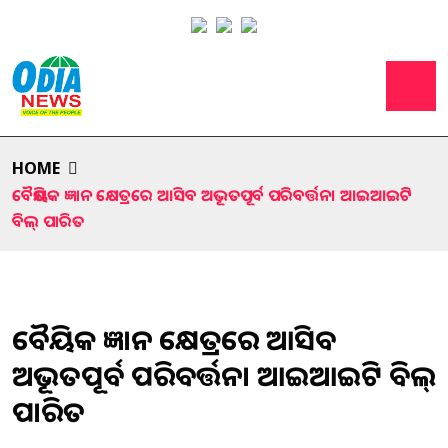
HOME
ବୈଷୟିକ ଜ୍ଞାନ କ୍ଷେତ୍ରରେ ଆସିବ ଅଭୂତପୂର୍ବ ପରିବର୍ତ୍ତନ। ଆଇଆଇଟି
ବିଲ୍ ପାରିତ
ବୈଷୟିକ ଜ୍ଞାନ କ୍ଷେତ୍ରରେ ଆସିବ
ଅଭୂତପୂର୍ବ ପରିବର୍ତ୍ତନ। ଆଇଆଇଟି ବିଲ୍
ପାରିତ