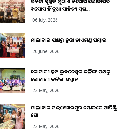
କବିତା ପୁସ୍ତକ ମୁଠାଏ ଅବସୋସ ଲୋକାର୍ପିତ
ଅବସୋସ ହିଁ ନୂଆ ସାହିତ୍ୟ ସୃଷ...
06 July, 2026
ମାଲାବାର ପକ୍ଷରୁ ନୁଓ୍ବା ଡାଏମଣ୍ଡ ସମ୍ଭାର
20 June, 2026
ରୋଟାରୀ କ୍ଲବ ଭୁବନେଶ୍ୱର କଳିଙ୍ଗ ପକ୍ଷରୁ
ରୋଟାରୀ କଳିଙ୍ଗ ସମ୍ମାନ
22 May, 2026
ମାଲାବାର ଚନ୍ଦ୍ରଶେଖରପୁର ଷ୍ଟୋରରେ ଆର୍ଟିଷ୍ଟ୍ରି
ସୋ
22 May, 2026