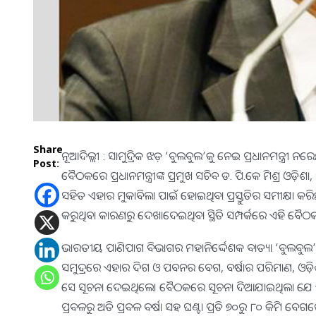
Share
ନୂଆଦିଲ୍ଲୀ : ସାମୁଦ୍ରିକ ଝଡ଼ ‘ବୁଲବୁଲ’କୁ ନେଇ ପ୍ରଧାନମନ୍ତ୍ରୀ ନରେ
Post:
ବୈଠକରେ ପ୍ରଧାନମନ୍ତ୍ରୀଙ୍କ ପ୍ରମୁଖ ସଚିବ ଡ. ପି.କେ ମିଶ୍ର ଓଡ଼ି
ସହିତ ଏହାର ମୁକାବିଲା ପାଇଁ ହୋଇଥିବା ପ୍ରସ୍ତୁତିର ସମୀକ୍ଷା କରିଛ
କରୁଥିବା କାରଣରୁ ଦେଖାଦେଇଥିବା ସ୍ଥିତି ସମ୍ପର୍କରେ ଏହି ବୈ
ଭାରତୀୟ ପାଣିପାଗ ବିଭାଗର ମହାନିର୍ଦ୍ଦେଶକ ବାତ୍ୟା ‘ବୁଲବୁଲ’ର
ସମୁଦ୍ରରେ ଏହାର ଦିଗ ଓ ପବନର ବେଗ, ବର୍ଷାର ପରିମାଣ, ଓଡ଼ିଶ
ସେ ସୂଚନା ଦେଇଥିଲେ। ବୈଠକରେ ସୂଚନା ଦିଆଯାଇଥିଲା ଯେ ଏ
ପ୍ରବଳରୁ ଅତି ପ୍ରବଳ ବର୍ଷା ସହ ଘଣ୍ଟା ପ୍ରତି ୭୦ରୁ ୮୦ କିମି ବ