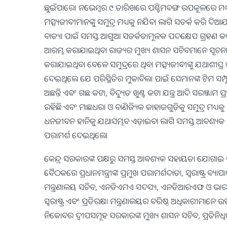
ଛୁଇଁପାରେ। ନଭେମ୍ବର ୯ ତାରିଖରେ ପଶ୍ଚିମବଙ୍ଗ ଉପକୂଳରେ ମଧ୍ୟ
ମତ୍ସ୍ୟଜୀବୀମାନଙ୍କୁ ସମୁଦ୍ର ମଧ୍ୟକୁ ନଯିବା ଲାଗି ସତର୍କ କରି ଦିଆ
ବାତ୍ୟା ପାଇଁ ସମସ୍ତ ଆଗୁଆ ସତର୍କତାମୂଳକ ପଦକ୍ଷେପ ଗ୍ରହଣ କ
ଆରମ୍ଭ କରାଯାଇଥିବା ରାଜ୍ୟର ମୁଖ୍ୟ ଶାସନ ସଚିବମାନେ ସୂଚନା ଦେ
କରାଯାଇଥିବା ବେଳେ ସମୁଦ୍ରରେ ଥିବା ମତ୍ସ୍ୟଜୀବୀଙ୍କୁ ଯଥାଶୀଘ
ଦେଇଥିଲେ ଯେ ପରିସ୍ଥିତିର ମୁକାବିଲା ପାଇଁ ସେମାନଙ୍କ ଟିମ ସମ୍ପୂର୍ଣ୍ଣ
ଅଛନ୍ତି ଏବଂ ଗଛ କଟା, ବିଦ୍ୟୁତ ଖୁଣ୍ଟ କଟା ଯନ୍ତ୍ର ଆଦି ସରଞ୍ଜାମ
ରହିଛି ଏବଂ ମାଛଧରା ଓ ବାଣିଜ୍ୟିକ ଜାହାଜଗୁଡ଼ିକୁ ସମୁଦ୍ର ମଧ୍ୟକ
ଧନଜୀବନ ହାନିକୁ ଯଥାସମ୍ଭବ ଏଡ଼ାଇବା ଲାଗି ସମସ୍ତ ଆବଶ୍ୟକ ପଦକ୍ଷ
ପରାମର୍ଶ ଦେଇଥିଲେ।
କେନ୍ଦ୍ର ସରକାରଙ୍କ ପକ୍ଷରୁ ସମସ୍ତ ଆବଶ୍ୟକ ସହାୟତା ଯୋଗାଇ
ବୈଠକରେ ପ୍ରଧାନମନ୍ତ୍ରୀଙ୍କ ପ୍ରମୁଖ ପରାମର୍ଶଦାତା, ସ୍ୱରାଷ୍ଟ୍ର ବ୍ୟ
ମନ୍ତ୍ରଣାଳୟ ସଚିବ, ଏନଡିଏମଏ ସଦସ୍ୟ, ଏନଡିଆରଏଫ ଓ ଭାରତୀୟ ପ
ସ୍ୱରାଷ୍ଟ୍ର ଏବଂ ପ୍ରତିରକ୍ଷା ମନ୍ତ୍ରଣାଳୟର ବରିଷ୍ଠ ଅଧିକାରୀମାନେ
ନିକୋବର ଦ୍ୱୀପସମୂହ ସରକାରଙ୍କ ମୁଖ୍ୟ ଶାସନ ସଚିବ, ପ୍ରତିନ