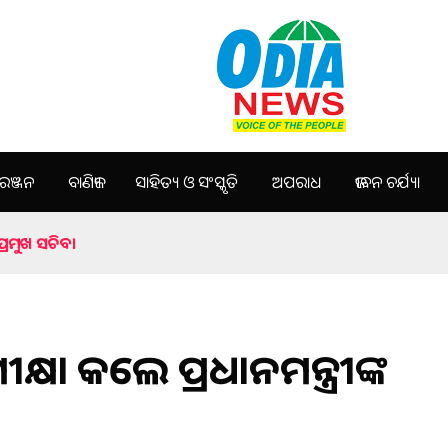
ଞ୍ଜନ
ବାଣିଜ୍ୟ
ସାହିତ୍ୟ ଓ ସଂସ୍କୃତି
ଅପରାଧ
ଜୀବନ ଚର୍ଯ୍ୟା
ପ୍ରମୁଖ ସଚିବ।
କ୍ଷା କଲେ ପ୍ରଧାନମନ୍ତ୍ରୀଙ୍କ