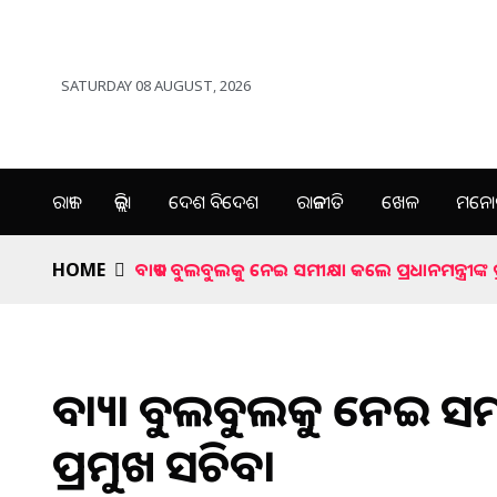
SATURDAY 08 AUGUST, 2026
ରାଜ୍ୟ
ଜିଲ୍ଲା
ଦେଶ ବିଦେଶ
ରାଜନୀତି
ଖେଳ
ମନୋର
HOME
ବାତ୍ୟା ବୁ୍ଲବୁଲକୁ ନେଇ ସମୀକ୍ଷା କଲେ ପ୍ରଧାନମନ୍ତ୍ରୀଙ୍କ 
ବାତ୍ୟା ବୁ୍ଲବୁଲକୁ ନେଇ ସମୀ
ପ୍ରମୁଖ ସଚିବ।