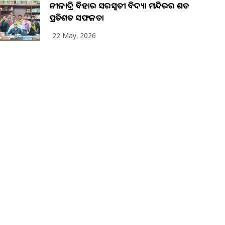
ନୀଳାଦ୍ରି ବିହାର ସରସ୍ୱତୀ ବିଦ୍ୟା ମନ୍ଦିରର ଶତ
ପ୍ରତିଶତ ସଫଳତା
22 May, 2026