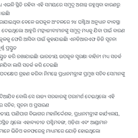
 ଏଭଳି ସ୍ଥିତି ରହିବ। ଏହି ସମୟରେ ସମୁଦ୍ର ଅଶାନ୍ତ ରହୁଥିବା କାରଣରୁ
ଯାଇଛି।
ରାଯାଇଥିବା ବେଳେ ଉପକୂଳ ଅଂଚଳରେ ୨୪ ଘଣ୍ଟିଆ ଅନୁଧ୍ୟାନ ବ୍ୟବସ୍ଥା
ଇଥିଲେ। ଆହୁରି ମତ୍ସ୍ୟଜୀବୀମାନଙ୍କୁ ସମୁଦ୍ର ମଧ୍ୟକୁ ଯିବା ପାଇଁ ବାରଣ
୍ର କୂଳକୁ ଫେରି ଆସିବା ପାଇଁ କୁହାଯାଇଛି। ଏନଡିଆରଏଫ ଡିଜି ସୂଚନା
 ପ୍ରସ୍ତୁତ
 ପ୍ରସ୍ତୁତ କରି ରଖାଯାଇଛି। ଭାରତୀୟ ଉପକୂଳ ସୁରକ୍ଷା ବାହିନୀ ମଧ୍ୟ ସତର୍କ
ୁ ନଯିବା ଲାଗି ସତର୍କ କରି ଦେଇଛି।
େପ ଗ୍ରହଣ କରିବା ନିମନ୍ତେ ପ୍ରଧାନମନ୍ତ୍ରୀଙ୍କ ପ୍ରମୁଖ ସଚିବ ସେମାନଙ୍କୁ
 ଦିଆଯିବ ବୋଲି ସେ ରାଜ୍ୟ ସରକାରଙ୍କୁ ପରାମର୍ଶ ଦେଇଥିଲେ। ଏହି
ାପାର ସଚିବ, ସୂଚନା ଓ ପ୍ରସାରଣ
ାଣିପାଗ ବିଭାଗର ମହାନିର୍ଦ୍ଦେଶକ, ପ୍ରଧାନମନ୍ତ୍ରୀଙ୍କ କାର୍ଯ୍ୟାଳୟ,
 ଉପସ୍ଥିତ ଥିଲେ। ଏହାବ୍ୟତୀତ ପଶ୍ଚିମବଙ୍ଗ, ଓଡ଼ିଶା ଏବଂ ଆଣ୍ଡାମାନ
ିଧିମାନେ ଭିଡିଓ କନଫରେନ୍ସ ମାଧ୍ୟମରେ ଯୋଡ଼ି ହୋଇଥିଲେ।