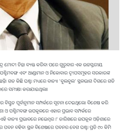
ନ୍ଦ୍ର ମୋଦୀ ଚିନ୍ତା ବ୍ୟକ୍ତ କରିବା ପରେ ଗୁରୁବାର ଏକ ଉଚ୍ଚସ୍ତରୀୟ
ଶା, ପଶ୍ଚିମବଙ୍ଗ ଏବଂ ଆଣ୍ଡାମାନ ଓ ନିକୋବାର ଦ୍ୱୀପସମୂହର ସରକାରଙ୍କ
ନ୍ତି। ଗତ କିଛି ଘଣ୍ଟା ମଧ୍ୟରେ ବାତ୍ୟା ‘ବୁଲବୁଲ’ ସ୍ଥଳଭାଗ ଦିଗରେ ଗତି
ଠକରେ ସମୀକ୍ଷା କରାଯାଇଥିଲା।
 ବିସ୍ତୃତ ପୂର୍ବାନୁମାନ ସମ୍ପର୍କରେ ସୂଚନା ଦେଇଥିଲେ। ବିଶେଷ କରି
ା ଓ ପଶ୍ଚିମବଙ୍ଗ ଉପକୂଳରେ ଏହାର ପ୍ରଭାବ ସମ୍ପର୍କରେ
ହି ବାତ୍ୟା ପ୍ରଭାବରେ ନଭେମ୍ବର ୮ ତାରିଖରେ ଉପକୂଳ ଓଡ଼ିଶାରେ
େଗରେ ପବନ ବହିବ। ସ୍ଥଳ ବିଶେଷରେ ପବନର ବେଗ ଘଣ୍ଟା ପ୍ରତି ୯୦ କିମି