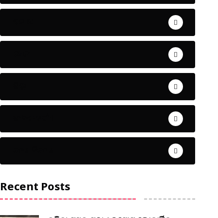
ଅପରାଧ
ଖେଳ
ଜିଲ୍ଲା
ଜୀବନ ଚର୍ଯ୍ୟା
ଦେଶ ବିଦେଶ
Recent Posts