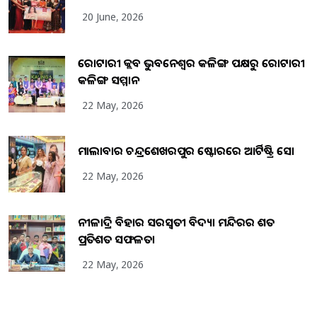
20 June, 2026
ରୋଟାରୀ କ୍ଲବ ଭୁବନେଶ୍ୱର କଳିଙ୍ଗ ପକ୍ଷରୁ ରୋଟାରୀ
କଳିଙ୍ଗ ସମ୍ମାନ
22 May, 2026
ମାଲାବାର ଚନ୍ଦ୍ରଶେଖରପୁର ଷ୍ଟୋରରେ ଆର୍ଟିଷ୍ଟ୍ରି ସୋ
22 May, 2026
ନୀଳାଦ୍ରି ବିହାର ସରସ୍ୱତୀ ବିଦ୍ୟା ମନ୍ଦିରର ଶତ
ପ୍ରତିଶତ ସଫଳତା
22 May, 2026