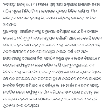
‘ନମସ୍ତେ’ ଲେଖି ୯୦୧୩୧୫୧୫୧୫ ହ୍ୱାଟ୍ସ ଆପ ନମ୍ବରରେ ମେସେଜ କଲେ
ସଠିକ ସୂଚନା ମିଳିପାରିବ। ମହାଭାରତ ଯୁଦ୍ଧରେ ଜିତିବା ଲାଗି ୧୮ ଦିନ
ଲାଗିଥିଲା କରୋନା ଭୂତାଣୁ ବିରୋଧରେ ଲଢ଼ିବାକୁ ଭାରତକୁ ୨୧ ଦିନ
ଆବଶ୍ୟକ।
ପ୍ରଧାନମନ୍ତ୍ରୀ ନାଗରିକମାନଙ୍କୁ ଅନୁରୋଧ କରିଥିଲେ ଯେ ଯଦି ସେମାନେ
ଡାକ୍ତର ଓ ନର୍ସଙ୍କୁ ଦୁର୍ବ୍ୟବହାର କରୁଥିବା କୌଣସି ସ୍ଥାନରେ ଦେଖନ୍ତି ତେବେ
ସେମାନେ ଭୁଲ କାମ କରୁଥିବା ଲୋକମାନଙ୍କୁ ଚେତାଇଦେବା ଉଚିତ। ଏହି
ଜଟିଳ ସମୟରେ ସେବା ଯୋଗାଉଥିବା ଡାକ୍ତର, ନର୍ସ ଏବଂ ଅନ୍ୟ
ପେସାଦାରଙ୍କୁ ସହଯୋଗ କିମ୍ବା ସମର୍ଥନ କରୁନଥିବା ଲୋକଙ୍କ ବିରୋଧରେ
କଠୋର କାର୍ଯ୍ୟାନୁଷ୍ଠାନ ଗ୍ରହଣ କରିବା ଲାଗି ସ୍ୱରାଷ୍ଟ୍ର ମନ୍ତ୍ରଣାଳୟ ଏବଂ
ଡିଜିପିମାନଙ୍କୁ ସେ ନିର୍ଦ୍ଦେଶ ଦେଇଥିବା କହିଥିଲେ। ସେ ଉଲ୍ଲେଖ କରିଥିଲେ
ଯେ ଠିକ ସମୟରେ ଠିକ ପଦକ୍ଷେପ ଗ୍ରହଣ କରିବାରେ ଦେଶର ସାଧାରଣ
ନାଗରିକ ବିଶ୍ୱାସ କରିଥାଏ। ସେ କହିଥିଲେ, ୨୨ ମାର୍ଚ୍ଚରେ ଦେଶର ସମସ୍ତ
ନାଗରିକ ଜନତା କର୍ଫ୍ୟୁକୁ ସମର୍ଥନ କରିଥିଲେ ଏବଂ ପରେ ଅପରାହ୍ଣ ୫ଟା
ସମୟରେ ଜରୁରୀ ସେବା ଯୋଗାଇ ଦେଉଥିବା ପେସାଦାରମାନଙ୍କ ପ୍ରତି
କୃତଜ୍ଞତା ବ୍ୟକ୍ତ କରିଥିଲେ।