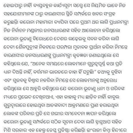
ହୋଇପାରୁ ନାହିଁ। ବ୍ୟସ୍ତବହୁଳ କାର୍ଯ୍ୟସୂଚୀ ସତ୍ତ୍ବେ ସେ ନିୟମିତ ଭାବେ ନିଜ
ସହଯୋଗୀମାନଙ୍କ ଠାରୁ ବାରଣାସୀର ସ୍ଥିତି ସମ୍ପର୍କରେ ଖବର ସଂଗ୍ରହ
କରୁଛନ୍ତି। କରୋନା ମହାମାରୀ ବ୍ୟାପିବା ପରେ ପ୍ରଥମ ଥର ଲାଗି ପ୍ରଧାନମନ୍ତ୍ରୀ
ନିଜ ନିର୍ବାଚନ ମଣ୍ଡଳୀର ଜନସାଧାରଣଙ୍କ ସହିତ ଆଲୋଚନା କରିଥିଲେ।
କରୋନା ଭୂତାଣୁ ବିରୋଧରେ ଦେଶର ଲଢ଼େଇକୁ ସବଳ କରିବା ଲାଗି
ଦେବୀ ଶୈଳପୁତ୍ରୀଙ୍କ ନିକଟରେ ପରମ୍ପରା ମୁତାବକ ପ୍ରାର୍ଥନା କରିବା ନିମନ୍ତେ
ବାରଣାସୀର ଜନସାଧାରଣଙ୍କୁ ପ୍ରଧାନମନ୍ତ୍ରୀ କୃତଜ୍ଞତା ଜଣାଇଥିଲେ। ସେ
କହିଥିଲେ ଯେ, “ଅନେକ ସମୟରେ ଲୋକମାନେ ଗୁରୁତ୍ୱପୂର୍ଣ୍ଣ କଥା ପ୍ରତି
ଧ୍ୟାନ ଦିଅନ୍ତି ନାହିଁ, ବର୍ତ୍ତମାନ ଭାରତରେ ତାହା ହିଁ ଘଟୁଛି।” ତଥ୍ୟକୁ ବୁଝିବା
ଏବଂ ଗୁଜବକୁ ବିଶ୍ୱାସ ନକରିବା ନିମନ୍ତେ ସେ ଲୋକମାନଙ୍କୁ ଅନୁରୋଧ
କରିଥିଲେ। ସେ ଆହୁରି କହିଥିଲେ ଯେ କରୋନା ଭୂତାଣୁ ଧନୀ ଓ ଗରିବଙ୍କ
ମଧ୍ୟରେ ପ୍ରଭେଦ ଦେଖିନଥାଏ, ଏହା କାହାକୁ ମଧ୍ୟ ଛାଡ଼ିବ ନାହିଁ। କାବୁଲ
ଗୁରୁଦ୍ୱାରାରେ ହୋଇଥିବା ଆତଙ୍କବାଦୀ ଆକ୍ରମଣରେ ପ୍ରାଣ ହରାଇଥିବା
ଲୋକଙ୍କ ପରିବାର ପ୍ରତି ସେ ଗଭୀର ସମବେଦନା ଜ୍ଞାପନ କରିଥିଲେ।
କରୋନା ଭୂତାଣୁ ସମ୍ପର୍କରେ ସଠିକ ସୂଚନା ଦେବା ଲାଗି ହ୍ୱାଟ୍ସଆପ ସହିତ
ମିଶି ସରକାର ଏକ ହେଲ୍ପ ଡେସ୍କ ପ୍ରତିଷ୍ଠା କରିଛନ୍ତି। ଇଂରାଜୀ କିମ୍ବା ହିନ୍ଦୀରେ