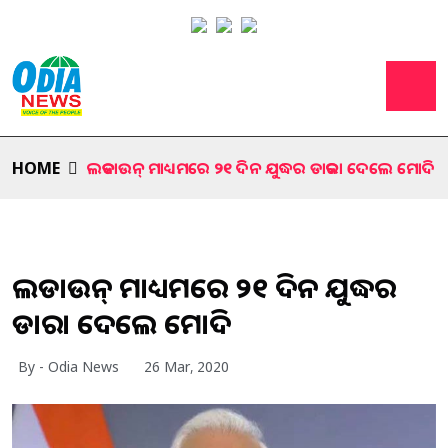
HOME
ଲକଡାଉନ୍ ମାଧ୍ୟମରେ ୨୧ ଦିନ ଯୁଦ୍ଧର ଡାକରା ଦେଲେ ମୋଦି
ଲକଡାଉନ୍ ମାଧ୍ୟମରେ ୨୧ ଦିନ ଯୁଦ୍ଧର
ଡାକରା ଦେଲେ ମୋଦି
By - Odia News
26 Mar, 2020