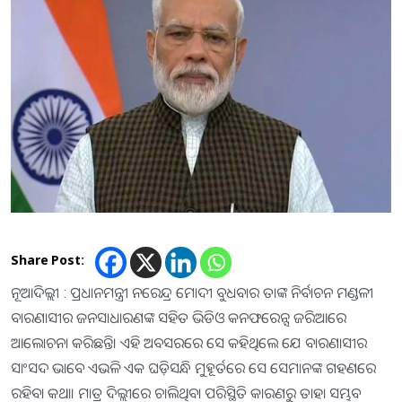
Share Post:
ନୂଆଦିଲ୍ଲୀ : ପ୍ରଧାନମନ୍ତ୍ରୀ ନରେନ୍ଦ୍ର ମୋଦୀ ବୁଧବାର ତାଙ୍କ ନିର୍ବାଚନ ମଣ୍ଡଳୀ
ବାରଣାସୀର ଜନସାଧାରଣଙ୍କ ସହିତ ଭିଡିଓ କନଫରେନ୍ସ ଜରିଆରେ
ଆଲୋଚନା କରିଛନ୍ତି। ଏହି ଅବସରରେ ସେ କହିଥିଲେ ଯେ ବାରଣାସୀର
ସାଂସଦ ଭାବେ ଏଭଳି ଏକ ଘଡ଼ିସନ୍ଧି ମୁହୂର୍ତରେ ସେ ସେମାନଙ୍କ ଗହଣରେ
ରହିବା କଥା। ମାତ୍ର ଦିଲ୍ଲୀରେ ଚାଲିଥିବା ପରିସ୍ଥିତି କାରଣରୁ ତାହା ସମ୍ଭବ