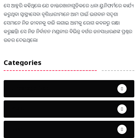
ସେ ଆହୁରି କହିଥିଲେ ଯେ ଡାକ୍ତରଖାନାଗୁଡ଼ିକରେ ଧଳା ୟୁନିଫର୍ମରେ କାର୍ଯ୍ୟ
କରୁଥିବା ସ୍ୱାସ୍ଥ୍ୟସେବା ବୃତ୍ତିଧାରୀମାନେ ଆମ ପାଇଁ ଭଗବାନ ସଦୃଶ।
ସେମାନେ ନିଜ ଜୀବନକୁ ବାଜି ଲଗାଇ ଆମକୁ ରୋଗ କବଳରୁ ରକ୍ଷା
କରୁଛନ୍ତି। ସେ ନିଜ ନିର୍ବାଚନ ମଣ୍ଡଳୀର ବିଭିନ୍ନ ବର୍ଗର ଜନସାଧାରଣଙ୍କ ପ୍ରଶ୍ନର
ଉତର ଦେଇଥିଲେ।
Categories
Uncategorized
ଅପରାଧ
ଖେଳ