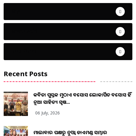
ଜିଲ୍ଲା
ଜୀବନ ଚର୍ଯ୍ୟା
ଦେଶ ବିଦେଶ
Recent Posts
କବିତା ପୁସ୍ତକ ମୁଠାଏ ଅବସୋସ ଲୋକାର୍ପିତ ଅବସୋସ ହିଁ
ନୂଆ ସାହିତ୍ୟ ସୃଷ...
06 July, 2026
ମାଲାବାର ପକ୍ଷରୁ ନୁଓ୍ବା ଡାଏମଣ୍ଡ ସମ୍ଭାର