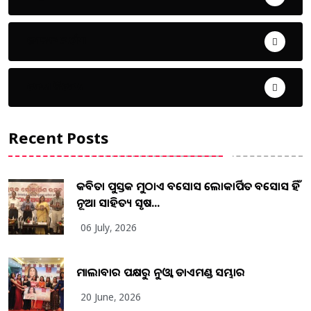
ଜୀବନ ଚର୍ଯ୍ୟା
ଦେଶ ବିଦେଶ
Recent Posts
କବିତା ପୁସ୍ତକ ମୁଠାଏ ଅବସୋସ ଲୋକାର୍ପିତ ଅବସୋସ ହିଁ
ନୂଆ ସାହିତ୍ୟ ସୃଷ...
06 July, 2026
ମାଲାବାର ପକ୍ଷରୁ ନୁଓ୍ବା ଡାଏମଣ୍ଡ ସମ୍ଭାର
20 June, 2026