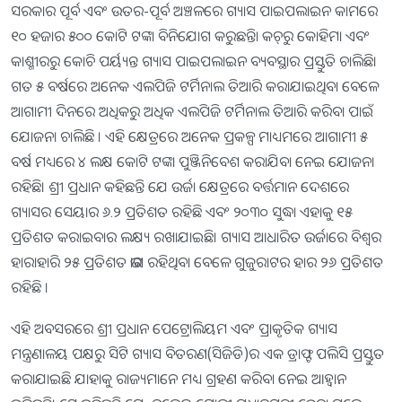
ସରକାର ପୂର୍ବ ଏବଂ ଉତର-ପୂର୍ବ ଅଞ୍ଚଳରେ ଗ୍ୟାସ ପାଇପଲାଇନ କାମରେ
୧୦ ହଜାର ୫୦୦ କୋଟି ଟଙ୍କା ବିନିଯୋଗ କରୁଛନ୍ତିା କଚ୍‍ରୁ କୋହିମା ଏବଂ
କାଶ୍ମୀରରୁ କୋଚି ପର୍ୟ୍ୟନ୍ତ ଗ୍ୟାସ ପାଇପଲାଇନ ବ୍ୟବସ୍ଥାର ପ୍ରସ୍ତୁତି ଚାଲିଛି।
ଗତ ୫ ବର୍ଷରେ ଅନେକ ଏଲପିଜି ଟର୍ମିନାଲ ତିଆରି କରାଯାଇଥିବା ବେଳେ
ଆଗାମୀ ଦିନରେ ଅଧିକରୁ ଅଧିକ ଏଲପିଜି ଟର୍ମିନାଲ ତିଆରି କରିବା ପାଇଁ
ଯୋଜନା ଚାଲିଛି । ଏହି କ୍ଷେତ୍ରରେ ଅନେକ ପ୍ରକଳ୍ପ ମାଧ୍ୟମରେ ଆଗାମୀ ୫
ବର୍ଷ ମଧ୍ୟରେ ୪ ଲକ୍ଷ କୋଟି ଟଙ୍କା ପୁଞ୍ଜିନିବେଶ କରାଯିବା ନେଇ ଯୋଜନା
ରହିଛି। ଶ୍ରୀ ପ୍ରଧାନ କହିଛନ୍ତି ଯେ ଉର୍ଜା କ୍ଷେତ୍ରରେ ବର୍ତ୍ତମାନ ଦେଶରେ
ଗ୍ୟାସର ସେୟାର ୬.୨ ପ୍ରତିଶତ ରହିଛି ଏବଂ ୨୦୩୦ ସୁଦ୍ଧା ଏହାକୁ ୧୫
ପ୍ରତିଶତ କରାଇବାର ଲକ୍ଷ୍ୟ ରଖାଯାଇଛି। ଗ୍ୟାସ ଆଧାରିତ ଉର୍ଜାରେ ବିଶ୍ୱର
ହାରାହାରି ୨୫ ପ୍ରତିଶତ ଭାଗ ରହିଥିବା ବେଳେ ଗୁଜୁରାଟର ହାର ୨୬ ପ୍ରତିଶତ
ରହିଛି ।
ଏହି ଅବସରରେ ଶ୍ରୀ ପ୍ରଧାନ ପେଟ୍ରୋଲିୟମ ଏବଂ ପ୍ରାକୃତିକ ଗ୍ୟାସ
ମନ୍ତ୍ରଣାଳୟ ପକ୍ଷରୁ ସିଟି ଗ୍ୟାସ ବିତରଣ(ସିଜିଡି)ର ଏକ ଡ୍ରାଫ୍ଟ ପଲିସି ପ୍ରସ୍ତୁତ
କରାଯାଇଛି ଯାହାକୁ ରାଜ୍ୟମାନେ ମଧ୍ୟ ଗ୍ରହଣ କରିବା ନେଇ ଆହ୍ୱାନ