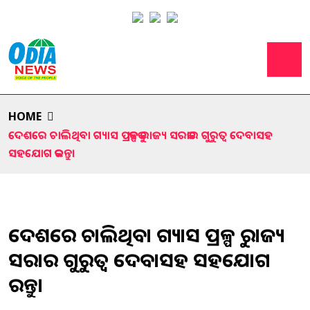
HOME
ଦେଶରେ ଚାଲିଥିବା ଗ୍ୟାସ ପ୍ରକଳ୍ପକୁ ରାଜ୍ୟ ସରକାର ଗୁରୁତ୍ୱ ଦେବାସହ
ସହଯୋଗ କରନ୍ତୁ।
ଦେଶରେ ଚାଲିଥିବା ଗ୍ୟାସ ପ୍ରକଳ୍ପକୁ ରାଜ୍ୟ
ସରକାର ଗୁରୁତ୍ୱ ଦେବାସହ ସହଯୋଗ
କରନ୍ତୁ।