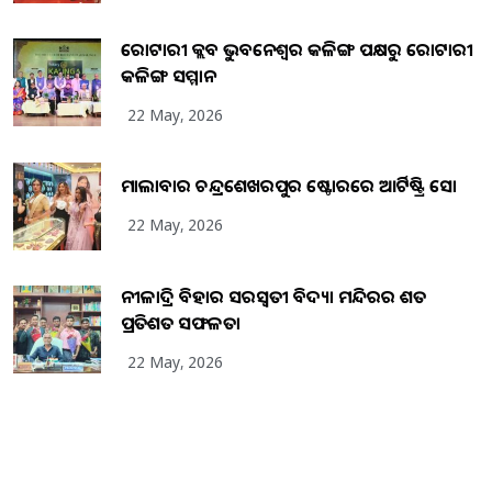
ରୋଟାରୀ କ୍ଲବ ଭୁବନେଶ୍ୱର କଳିଙ୍ଗ ପକ୍ଷରୁ ରୋଟାରୀ
କଳିଙ୍ଗ ସମ୍ମାନ
22 May, 2026
ମାଲାବାର ଚନ୍ଦ୍ରଶେଖରପୁର ଷ୍ଟୋରରେ ଆର୍ଟିଷ୍ଟ୍ରି ସୋ
22 May, 2026
ନୀଳାଦ୍ରି ବିହାର ସରସ୍ୱତୀ ବିଦ୍ୟା ମନ୍ଦିରର ଶତ
ପ୍ରତିଶତ ସଫଳତା
22 May, 2026