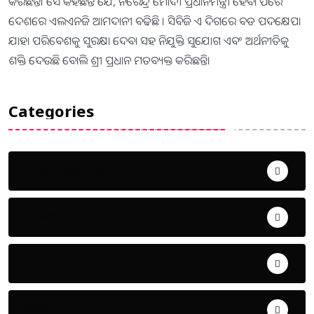
କରିଛନ୍ତି। ସେ କହିଛନ୍ତି ଯେ, ନରେନ୍ଦ୍ର ମୋଦୀ ପ୍ରଧାନମନ୍ତ୍ରୀ ହେବା ପରେ
ଦେଶରେ ଏଲଏନଜି ଆମଦାନୀ ବଢିଛି । ସିବିଜି ଏ ଦିଗରେ ବଡ ପଦକ୍ଷେପ।
ଯାହା ପରିବେଶକୁ ସୁରକ୍ଷା ଦେବା ସହ ନିଯୁକ୍ତି ସୁଯୋଗ ଏବଂ ଅର୍ଥନୀତିକୁ
ଶକ୍ତି ଦେଉଛି ବୋଲି ଶ୍ରୀ ପ୍ରଧାନ ମତବ୍ୟକ୍ତ କରିଛନ୍ତି।
Categories
Uncategorized
ଅପରାଧ
ଖେଳ
ଜିଲ୍ଲା