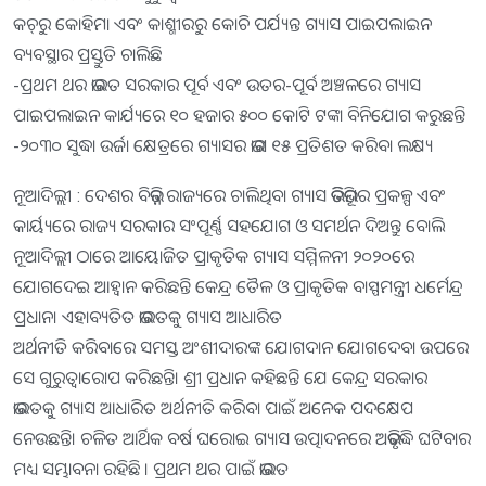
କଚ୍‍ରୁ କୋହିମା ଏବଂ କାଶ୍ମୀରରୁ କୋଚି ପର୍ଯ୍ୟନ୍ତ ଗ୍ୟାସ ପାଇପଲାଇନ
ବ୍ୟବସ୍ଥାର ପ୍ରସ୍ତୁତି ଚାଲିଛି
-ପ୍ରଥମ ଥର ଭାରତ ସରକାର ପୂର୍ବ ଏବଂ ଉତର-ପୂର୍ବ ଅଞ୍ଚଳରେ ଗ୍ୟାସ
ପାଇପଲାଇନ କାର୍ଯ୍ୟରେ ୧୦ ହଜାର ୫୦୦ କୋଟି ଟଙ୍କା ବିନିଯୋଗ କରୁଛନ୍ତି
-୨୦୩୦ ସୁଦ୍ଧା ଉର୍ଜା କ୍ଷେତ୍ରରେ ଗ୍ୟାସର ଭାଗ ୧୫ ପ୍ରତିଶତ କରିବା ଲକ୍ଷ୍ୟ
ନୂଆଦିଲ୍ଲୀ : ଦେଶର ବିଭିନ୍ନ ରାଜ୍ୟରେ ଚାଲିଥିବା ଗ୍ୟାସ ଭିତିଭୂମିର ପ୍ରକଳ୍ପ ଏବଂ
କାର୍ୟ୍ୟରେ ରାଜ୍ୟ ସରକାର ସଂପୂର୍ଣ୍ଣ ସହଯୋଗ ଓ ସମର୍ଥନ ଦିଅନ୍ତୁ ବୋଲି
ନୂଆଦିଲ୍ଲୀ ଠାରେ ଆୟୋଜିତ ପ୍ରାକୃତିକ ଗ୍ୟାସ ସମ୍ମିଳନୀ ୨୦୨୦ରେ
ଯୋଗଦେଇ ଆହ୍ୱାନ କରିଛନ୍ତି କେନ୍ଦ୍ର ତୈଳ ଓ ପ୍ରାକୃତିକ ବାସ୍ପମନ୍ତ୍ରୀ ଧର୍ମେନ୍ଦ୍ର
ପ୍ରଧାନ। ଏହାବ୍ୟତିତ ଭାରତକୁ ଗ୍ୟାସ ଆଧାରିତ
ଅର୍ଥନୀତି କରିବାରେ ସମସ୍ତ ଅଂଶୀଦାରଙ୍କ ଯୋଗଦାନ ଯୋଗଦେବା ଉପରେ
ସେ ଗୁରୁତ୍ୱାରୋପ କରିଛନ୍ତି। ଶ୍ରୀ ପ୍ରଧାନ କହିଛନ୍ତି ଯେ କେନ୍ଦ୍ର ସରକାର
ଭାରତକୁ ଗ୍ୟାସ ଆଧାରିତ ଅର୍ଥନୀତି କରିବା ପାଇଁ ଅନେକ ପଦକ୍ଷେପ
ନେଉଛନ୍ତି। ଚଳିତ ଆର୍ଥିକ ବର୍ଷ ଘରୋଇ ଗ୍ୟାସ ଉତ୍ପାଦନରେ ଅଭିବୃଦ୍ଧି ଘଟିବାର
ମଧ୍ୟ ସମ୍ଭାବନା ରହିଛି । ପ୍ରଥମ ଥର ପାଇଁ ଭାରତ