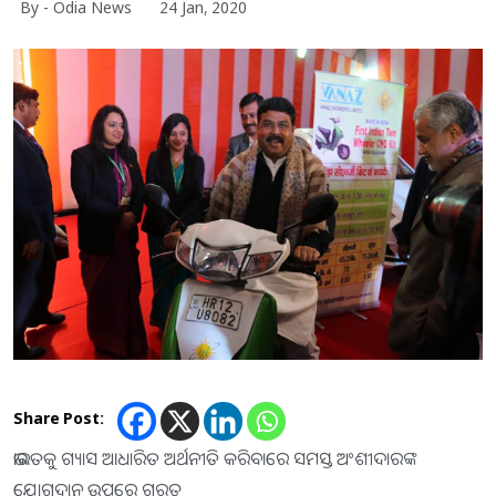
By - Odia News
24 Jan, 2020
Share Post:
ଭାରତକୁ ଗ୍ୟାସ ଆଧାରିତ ଅର୍ଥନୀତି କରିବାରେ ସମସ୍ତ ଅଂଶୀଦାରଙ୍କ
ଯୋଗଦାନ ଉପରେ ଗୁରୁତ୍ୱ