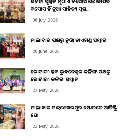
କବିତା ପୁସ୍ତକ ମୁଠାଏ ଅବସୋସ ଲୋକାର୍ପିତ
ଅବସୋସ ହିଁ ନୂଆ ସାହିତ୍ୟ ସୃଷ...
06 July, 2026
ମାଲାବାର ପକ୍ଷରୁ ନୁଓ୍ବା ଡାଏମଣ୍ଡ ସମ୍ଭାର
20 June, 2026
ରୋଟାରୀ କ୍ଲବ ଭୁବନେଶ୍ୱର କଳିଙ୍ଗ ପକ୍ଷରୁ
ରୋଟାରୀ କଳିଙ୍ଗ ସମ୍ମାନ
22 May, 2026
ମାଲାବାର ଚନ୍ଦ୍ରଶେଖରପୁର ଷ୍ଟୋରରେ ଆର୍ଟିଷ୍ଟ୍ରି
ସୋ
22 May, 2026