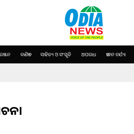
ଞ୍ଜନ
ବାଣିଜ୍ୟ
ସାହିତ୍ୟ ଓ ସଂସ୍କୃତି
ଅପରାଧ
ଜୀବନ ଚର୍ଯ୍ୟା
ବାଚନ।