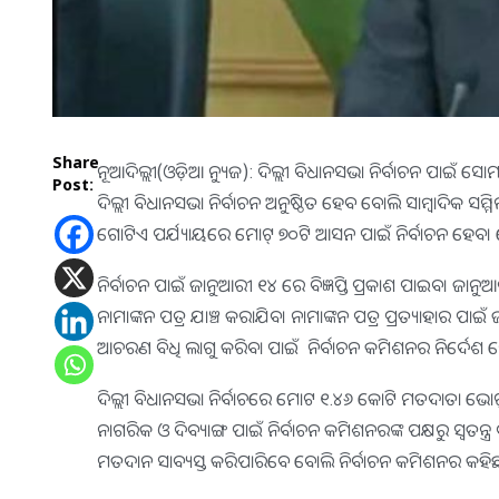
Share
ନୂଆଦିଲ୍ଲୀ(ଓଡ଼ିଆ ନ୍ୟୁଜ): ଦିଲ୍ଲୀ ବିଧାନସଭା ନିର୍ବାଚନ ପ
Post:
ଦିଲ୍ଲୀ ବିଧାନସଭା ନିର୍ବାଚନ ଅନୁଷ୍ଠିତ ହେବ ବୋଲି ସାମ୍ବାଦିକ 
ଗୋଟିଏ ପର୍ଯ୍ୟାୟରେ ମୋଟ୍ ୭୦ଟି ଆସନ ପାଇଁ ନିର୍ବାଚନ 
ନିର୍ବାଚନ ପାଇଁ ଜାନୁଆରୀ ୧୪ ରେ ବିଜ୍ଞପ୍ତି ପ୍ରକାଶ ପାଇବ। ଜାନ
ନାମାଙ୍କନ ପତ୍ର ଯାଞ୍ଚ କରାଯିବ। ନାମାଙ୍କନ ପତ୍ର ପ୍ରତ୍ୟାହାର ପା
ଆଚରଣ ବିଧି ଲାଗୁ କରିବା ପାଇଁ ନିର୍ବାଚନ କମିଶନର ନିର୍ଦେଶ ଦ
ଦିଲ୍ଲୀ ବିଧାନସଭା ନିର୍ବାଚରେ ମୋଟ ୧.୪୬ କୋଟି ମତଦାତା ଭୋଟ୍ 
ନାଗରିକ ଓ ଦିବ୍ୟାଙ୍ଗ ପାଇଁ ନିର୍ବାଚନ କମିଶନରଙ୍କ ପକ୍ଷରୁ ସ୍ବତନ୍
ମତଦାନ ସାବ୍ୟସ୍ତ କରିପାରିବେ ବୋଲି ନିର୍ବାଚନ କମିଶନର କହିଛନ୍