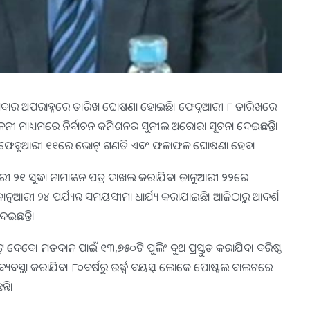
ାଇଁ ସୋମବାର ଅପରାହ୍ନରେ ତାରିଖ ଘୋଷଣା ହୋଇଛି। ଫେବୃଆରୀ ୮ ତାରିଖରେ
ସମ୍ମିଳନୀ ମାଧ୍ୟମରେ ନିର୍ବାଚନ କମିଶନର ସୁନୀଲ ଅରୋରା ସୂଚନା ଦେଇଛନ୍ତି।
ହେବ। ଫେବୃଆରୀ ୧୧ରେ ଭୋଟ୍ ଗଣତି ଏବଂ ଫଳାଫଳ ଘୋଷଣା ହେବ।
ୁଆରୀ ୨୧ ସୁଦ୍ଧା ନାମାଙ୍କନ ପତ୍ର ଦାଖଲ କରାଯିବ। ଜାନୁଆରୀ ୨୨ରେ
ଇଁ ଜାନୁଆରୀ ୨୪ ପର୍ଯ୍ୟନ୍ତ ସମୟସୀମା ଧାର୍ଯ୍ୟ କରାଯାଇଛି। ଆଜିଠାରୁ ଆଦର୍ଶ
େଇଛନ୍ତି।
ଦେବେ। ମତଦାନ ପାଇଁ ୧୩,୭୫୦ଟି ପୁଲିଂ ବୁଥ ପ୍ରସ୍ତୁତ କରାଯିବ। ବରିଷ୍ଠ
ତ୍ର ବ୍ୟବସ୍ଥା କରାଯିବ। ୮୦ବର୍ଷରୁ ଉର୍ଦ୍ଧ୍ବ ବୟସ୍କ ଲୋକେ ପୋଷ୍ଟଲ ବାଲଟରେ
ତି।