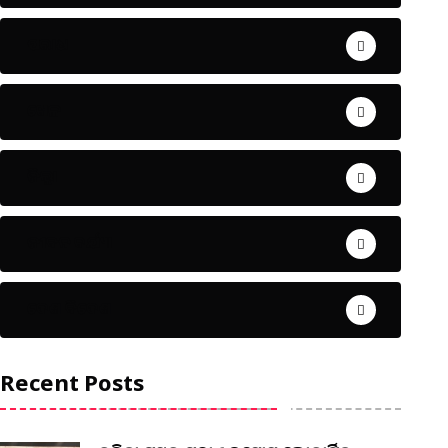
ଅପରାଧ
ଖେଳ
ଜିଲ୍ଲା
ଜୀବନ ଚର୍ଯ୍ୟା
ଦେଶ ବିଦେଶ
Recent Posts