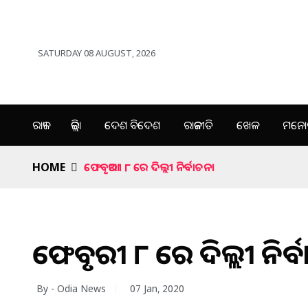
SATURDAY 08 AUGUST, 2026
ରାଜ୍ୟ
ଜିଲ୍ଲା
ଦେଶ ବିଦେଶ
ରାଜନୀତି
ଖେଳ
ମନୋର
HOME
ଫେବୃଆରୀ ୮ ରେ ଦିଲ୍ଲୀ ନିର୍ବାଚନ।
ଫେବୃଆରୀ ୮ ରେ ଦିଲ୍ଲୀ ନିର୍
By - Odia News
07 Jan, 2020