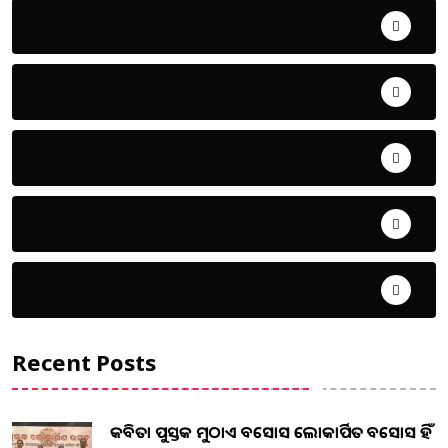
ଅପରାଧ
ଖେଳ
ଜିଲ୍ଲା
ଜୀବନ ଚର୍ଯ୍ୟା
ଦେଶ ବିଦେଶ
Recent Posts
କବିତା ପୁସ୍ତକ ମୁଠାଏ ଅବସୋସ ଲୋକାର୍ପିତ ଅବସୋସ ହିଁ