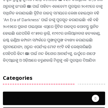
ଥରୁରଙ୍କୁ ଇଂରାଜି ଭାଷା ପାଇଁ ସାହିତ୍ୟ ଏକାଡେମୀ ପୁରସ୍କାର ୨୦୧୯ରେ ତାଙ୍କୁ
ସମ୍ମାନିତ କରାଯାଇଛି। ବ୍ରିଟିଶ ରାଜତ୍ୱ ସମୟରେ ଲେଖା ହୋଇଥିବା ବହି
‘An Era of Darkness’ ପାଇଁ ତାଙ୍କୁ ପୁରସ୍କୃତ କରାଯାଇଛି। ଏହି ବହି
୨୦୧୬ରେ ପ୍ରକାଶ ପାଇଥିଲା। ଏଥିରେ ବ୍ରିଟିଶ ରାଜତ୍ୱର କଥାବସ୍ତୁ ସ୍ଥାନିତ
ହୋଇଛି। ଯେପରିକି ୧୮୫୭ର କ୍ରାନ୍ତି, ୧୯୧୯ର ଜାଲିଓ୍ବାନାବାଗ ହତ୍ୟାକାଣ୍ଡ,
ଇଷ୍ଟ ଇଣ୍ଡିଆ କମ୍ପାନୀ ସମ୍ପର୍କରେ ପୁଙ୍ଖାନୁପୁଙ୍ଖ ବ୍ୟାଖ୍ୟା କରାଯାଇଛି।
ସୂଚନାଯୋଗ୍ୟ, ଥରୁର ଏପର୍ଯ୍ୟନ୍ତ ମୋଟ ୧୯ଟି ବହି ଲେଖିସାରିଛନ୍ତି।
ସେହିପରି ହିନ୍ଦୀ ଭାଷା ପାଇଁ ନନ୍ଦ କିଶୋର ଆଚାର୍ଯ୍ୟଙ୍କୁ, ଊର୍ଦ୍ଦୁରେ ଶାଫେ
କିଦ୍‌ଓ୍ବାଇଙ୍କୁ ଓ ଓଡ଼ିଆରେ ତରୁଣକାନ୍ତି ମିଶ୍ରଙ୍କୁ ଏହି ପୁରସ୍କାର ଦିଆଯିବ।
Categories
Uncategorized