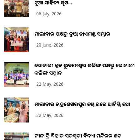
ନୂଆ ସାହିତ୍ୟ ସୃଷ...
06 July, 2026
ମାଲାବାର ପକ୍ଷରୁ ନୁଓ୍ବା ଡାଏମଣ୍ଡ ସମ୍ଭାର
20 June, 2026
ରୋଟାରୀ କ୍ଲବ ଭୁବନେଶ୍ୱର କଳିଙ୍ଗ ପକ୍ଷରୁ ରୋଟାରୀ
କଳିଙ୍ଗ ସମ୍ମାନ
22 May, 2026
ମାଲାବାର ଚନ୍ଦ୍ରଶେଖରପୁର ଷ୍ଟୋରରେ ଆର୍ଟିଷ୍ଟ୍ରି ସୋ
22 May, 2026
ନୀଳାଦ୍ରି ବିହାର ସରସ୍ୱତୀ ବିଦ୍ୟା ମନ୍ଦିରର ଶତ