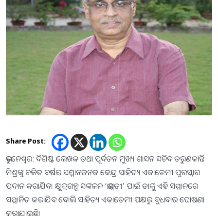
Share Post:
ଭୁବନେଶ୍ୱର: ବିଶିଷ୍ଟ ଲେଖକ ତଥା ପୂର୍ବତନ ମୁଖ୍ୟ ଶାସନ ସଚିବ ତରୁଣକାନ୍ତି
ମିଶ୍ରଙ୍କୁ ଚଳିତ ବର୍ଷର ସମ୍ମାନଜନକ କେନ୍ଦ୍ର ସାହିତ୍ୟ ଏକାଡେମୀ ପୁରସ୍କାର
ପ୍ରଦାନ କରାଯିବ। କ୍ଷୁଦ୍ରଗଳ୍ପ ସଙ୍କଳନ ‘ଭାସ୍ୱତୀ’ ପାଇଁ ତାଙ୍କୁ ଏହି ସମ୍ମାନରେ
ସମ୍ମାନିତ କରାଯିବ ବୋଲି ସାହିତ୍ୟ ଏକାଡେମୀ ପକ୍ଷରୁ ବୁଧବାର ଘୋଷଣା
କରାଯାଇଛି।