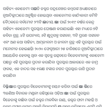
ସାହିତ୍ୟ ଏକାଡେମୀ ସଭାପତି ଡକ୍ଟର ଚନ୍ଦ୍ରଶେଖର କମ୍ବରଙ୍କ ଅଧ୍ୟକ୍ଷତାରେ
ନୂଆଦିଲ୍ଲୀଠାରେ ଅନୁଷ୍ଠିତ ହୋଇଥିବା ଏକାଡେମୀର କାର୍ଯ୍ୟକାରୀ କମିଟି
ବୈଠକରେ ସର୍ବମୋଟ ୨୩ଟି ଭାରତୀୟ ଭାଷା ପାଇଁ ୨୦୧୯ ବର୍ଷର କେନ୍ଦ୍ର
ସାହିତ୍ୟ ଏକାଡେମୀ ପୁରସ୍କାର ଘୋଷଣା କରାଯାଇଛି। ଏହା ମଧ୍ୟରେ ୭ଟି
କବିତା ଗ୍ରନ୍ଥ, ୪ଟି ଉପନ୍ୟାସ, ୬ଟି କ୍ଷୁଦ୍ରଗଳ୍ପ ସଙ୍କଳନ, ୩ଟି ପ୍ରବନ୍ଧ ସଙ୍କଳନ
ଏବଂ ଅଣ କଥା ସାହିତ୍ୟ, ଆତ୍ମଜୀବନୀ ଓ ଜୀବନୀ ଗ୍ରନ୍ଥ ଏହି ପୁରସ୍କାର ପାଇଁ
ମନୋନୀତ ହୋଇଛନ୍ତି। ୨୦୨୦ ଫେବୃଆରୀ ୨୫ ତାରିଖରେ ନୂଆଦିଲ୍ଲୀଠାରେ
ଆୟୋଜିତ ହେବାକୁ ଥିବା ଏକ ସ୍ୱତନ୍ତ୍ର ଉତ୍ସବରେ ବିଜେତାମାନଙ୍କୁ ଏକାଡେମୀ
ପକ୍ଷରୁ ଏହି ପୁରସ୍କାର ପ୍ରଦାନ କରାଯିବ। ପୁରସ୍କାର ଆକାରରେ ଏକ ତାମ୍ର
ଫଳକ, ଏକ ଚାଦର ସହ ୧ଲକ୍ଷ ଟଙ୍କାର ନଗଦ ପୁରସ୍କାର ରାଶି ପ୍ରଦାନ
କରାଯିବ।
ବିଭିନ୍ନ ଭାଷାର ପୁରସ୍କାର ବିଜେତାମାନଙ୍କୁ ଚୟନ କରିବା​‌ ପାଇଁ ଭାଷା ଭିତ୍ତିରେ
୩ଜଣିଆ ବିଚାରକ ମଣ୍ଡଳୀ ରହିଥିଲେ। ଓଡ଼ିଆ ଭାଷା ପାଇଁ ପୁରସ୍କାର
ବିଜେତାଙ୍କୁ ବାଛିବା ପାଇଁ ଡକ୍ଟର ମାଳବିକା ରାୟ, ଉକ୍ଟର ଫନୀ ମହାନ୍ତି ଓ
ଡକ୍ଟର ପ୍ରଫୁଲ୍ଲ କୁମାର ମହାନ୍ତି ବିଚାରପତି ଭାର ବହନ କରିଥିଲେ। ଏମ୍‌ପି ଶଶି