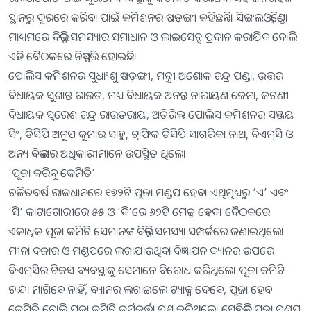
ସ୍ଥାନରୁ ଦୂରରେ କରିବା ପାଇଁ କମିଶନର ଷଡ଼ଙ୍ଗୀ କହିଛନ୍ତି। ସିଙ୍ଗଲଓ୍ବିଣ୍ଡୋ
ମାଧ୍ୟମରେ ବିଭିନ୍ନ ସମସ୍ୟାର ସମାଧାନ ଓ ଲାଇସେନ୍ସ ପ୍ରଦାନ କରାଯିବ ବୋଲି
ଏହି ବୈଠକରେ ନିଷ୍ପତ୍ତି ହୋଇଛି।
ପୋଲିସ କମିଶନର ସୁଧାଂଶୁ ଷଡ଼ଙ୍ଗୀ, ମନ୍ତ୍ରୀ ଅଶୋକ ଚନ୍ଦ୍ର ପଣ୍ଡା, ଉତ୍ତର
ବିଧାୟକ ସୁଶାନ୍ତ ରାଉତ, ମଧ୍ୟ ବିଧାୟକ ଅନନ୍ତ ନାରାୟଣ ଜେନା, ଜଟଣୀ
ବିଧାୟକ ସୁରେଶ ଚନ୍ଦ୍ର ରାଉତରାୟ, ଅତିରିକ୍ତ ପୋଲିସ କମିଶନର ସଞ୍ଜୟ
ସିଂ, ଡିସିପି ଅନୁପ କୁମାର ସାହୁ, ଟ୍ରାଫିକ ଡିସିପି ସାଗରିକା ନାଥ, ବିଏମ୍‌ସି ଓ
ଅନ୍ୟ ବିଭାଗର ଅଧିକାରୀମାନେ ଉପସ୍ଥିତ ଥିଲେ।
‘ପୂଜା କରିବୁ କେମିତି’
ଚଳିତବର୍ଷ ରାଜଧାନରେ ୧୭୨ଟି ପୂଜା ମଣ୍ଡପ ହେବ। ଏଥିତ୍ମଧ୍ୟରୁ ‘ଏ’ ଏବଂ
‘ସି’ କାଟାଗୋରୀରେ ୫୫ ଓ ‘ବି’ରେ ୬୨ଟି ମେଢ଼ ହେବ। ବୈଠକରେ
ଏକାଧିକ ପୂଜା କମିଟି ସେମାନଙ୍କ ବିଭିନ୍ନ ସମସ୍ୟା ସମ୍ପର୍କରେ ଜଣାଇଥିଲେ।
ମୀନା ବଜାର ଓ ମଣ୍ଡପରେ ଲଗାଯାଉଥିବା ବିଜ୍ଞାପନ ବ୍ୟାନର ଉପରେ
ବିଏମ୍‌ସିର ଟିକସ ବ୍ୟବସ୍ଥାକୁ ସେମାନେ ବିରୋଧ କରିଥିଲେ। ପୂଜା କମିଟି
ଚାନ୍ଦା ମାଗିବେ ନାହିଁ, ବ୍ୟାନର ଲଗାଇଲେ ଟ୍ୟାକ୍ସ ଦେବେ, ପୂଜା ହେବ
କେମିତି ବୋଲି ପୂଜା କମିଟି କର୍ମକର୍ତ୍ତା ପ୍ରଶ୍ନ କରିଥିଲେ। ସେହିଭଳି ପୂଜା ମଣ୍ଡପ