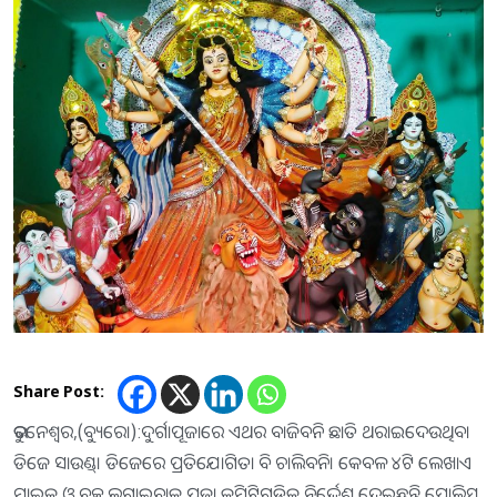
Share Post:
ଭୁବନେଶ୍ୱର,(ବ୍ୟୁରୋ):ଦୁର୍ଗାପୂଜାରେ ଏଥର ବାଜିବନି ଛାତି ଥରାଇଦେଉଥିବା
ଡିଜେ ସାଉଣ୍ଡ୍‌। ଡିଜେରେ ପ୍ରତିଯୋଗିତା ବି ଚାଲିବନି। କେବଳ ୪ଟି ଲେଖାଏ
ମାଇକ୍‌ ଓ ବକ୍ସ ଲଗାଇବାକୁ ପୂଜା କମିଟିଗୁଡିକୁ ନିର୍ଦ୍ଦେଶ ଦେଇଛନ୍ତି ପୋଲିସ