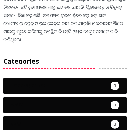
ନିକଟରେ ରହିଥିବା ଖାଲଖମାକୁ ବନ୍ଦ କରାଯାଉନି। ଷ୍ଟ୍ରିଟ୍‌ଲାଇଟ୍‌ ଓ ବିଦ୍ୟୁତ୍‌
ସମସ୍ୟା ଚିନ୍ତା ବଢ଼ାଇଛି। ଜନପଥର ଦୁଇପାର୍ଶ୍ୱରେ ବଡ଼ ବଡ଼ ଗାତ
ଖୋଳାଯାଇ ଡ୍ରେନ୍‌ ଓ ଭୂତଳ କେବୁଲ କାମ କରାଯାଉଛି। ଯୁଦ୍ଧକାଳୀନ ଭିତ୍ତିରେ
ଖାଲକୁ ପୂରଣ କରିବାକୁ ଉପସ୍ଥିତ ବିଏମ୍‌ସି ଅଧିକାରୀଙ୍କୁ ସେମାନେ ଦାବି
କରିଥିଲେ।
Categories
Uncategorized
ଅପରାଧ
ଖେଳ