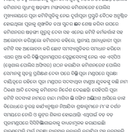
କମିଶନର ସୁଧାଂଶୁ ଷଡ଼ଙ୍ଗୀ। ମଙ୍ଗଳବାର କମିଶନରେଟ ପୋଲିସ
ମୁଖ୍ୟାଳୟରେ ପୂଜା କମିଟିଗୁଡିକୁ ନେଇ ଦୁର୍ଗାପୂଜା ପ୍ରସ୍ତୁତି ବୈଠକ ଅନୁଷ୍ଠିତ
ହୋଇଥିଲା। ପୂଜାକୁ ଶୃଙ୍ଖଳିତ ତଥା ସୁନ୍ଦର ଭାବେ ଶେଷ କରିବା ଉପରେ
କମିଶନରର ଷଡ଼ଙ୍ଗୀ ଗୁରୁତ୍ୱ ଦେବା ସହ ଏନେଇ କମିଟି କର୍ମକର୍ତ୍ତାଙ୍କ ସହ
ଆଲୋଚନା କରିଥିଲେ। କମିଶନର କହିଲେ, ସ୍ଥାନୀୟ ଥାନାଧିକାରୀ ପୂଜା
କମିଟି ସହ ଆଲୋଚନା କରି ଛୋଟ ସମସ୍ୟାଗୁଡିକର ସମାଧାନ କରିବେ।
ଏଥର ନୂଆ କରି ବିଭିନ୍ନ ପୂଜାମଣ୍ଡପର ସ୍ବେଚ୍ଛାସେବୀଙ୍କୁ ନେଇ ଏକ ଏସ୍‌ପିଓ
(ସ୍ପେଶାଲ ପୋଲିସ ଅଫିସର) ଗଠନ କରାଯିବ। କମିଶନରେଟ ପୋଲିସ
ସେମାନଙ୍କୁ ସ୍ବତନ୍ତ୍ର ପ୍ରଶିକ୍ଷଣ ଦେବା ପରେ ବିଭିନ୍ନ ପୂଜା ମଣ୍ଡପରେ ସୁରକ୍ଷା
ଦାୟିତ୍ୱରେ ରହିବେ। ପୂଜା ମଣ୍ଡପର ସଦସ୍ୟଥିବା ଟାଣୁଆ ଯୁବକଙ୍କୁ ବାଛି ନାମ
ଠିକଣା ଆଦି ଦେବାକୁ କମିଶନର ନିର୍ଦ୍ଦେଶ ଦେଇଛନ୍ତି। ସେହିପରି ପୂଜା
କମିଟି ସଦସ୍ୟଙ୍କ ନାମରେ ଚାନ୍ଦା ମାଗିବା ଭଳି ସଙ୍ଗିନ ଅଭିଯୋଗ ଆସିଲେ ତାଙ୍କ
ବିରୋଧରେ ତୁରନ୍ତ କାର୍ଯ୍ୟାନୁଷ୍ଠାନ ନିଆଯିବ। ଶ୍ରଦ୍ଧାଳୁମାନେ ମା’ଙ୍କ ଦର୍ଶନ
ସମୟରେ ଚୋରି ଓ ଲୁଟ୍‌ର ଶିକାର ହୋଇଥାନ୍ତି। ଏଥିପାଇଁ ବଡ଼ ବଡ଼
ପୂଜାମଣ୍ଡପରେ ସିସିଟିଭି ଲଗାଇବାକୁ ବାଧ୍ୟତାମୂଳକ କରାଯାଇଛି।
ରାବଣପୋଡି ପାଇଁ ସୁରକ୍ଷା ବ୍ୟବସ୍ଥାକୁ କଡାକଡି କରାଯିବା ସହ ଜନଗହଳି