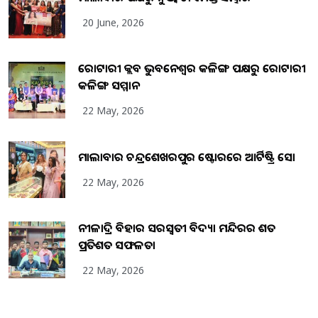
20 June, 2026
ରୋଟାରୀ କ୍ଲବ ଭୁବନେଶ୍ୱର କଳିଙ୍ଗ ପକ୍ଷରୁ ରୋଟାରୀ
କଳିଙ୍ଗ ସମ୍ମାନ
22 May, 2026
ମାଲାବାର ଚନ୍ଦ୍ରଶେଖରପୁର ଷ୍ଟୋରରେ ଆର୍ଟିଷ୍ଟ୍ରି ସୋ
22 May, 2026
ନୀଳାଦ୍ରି ବିହାର ସରସ୍ୱତୀ ବିଦ୍ୟା ମନ୍ଦିରର ଶତ
ପ୍ରତିଶତ ସଫଳତା
22 May, 2026