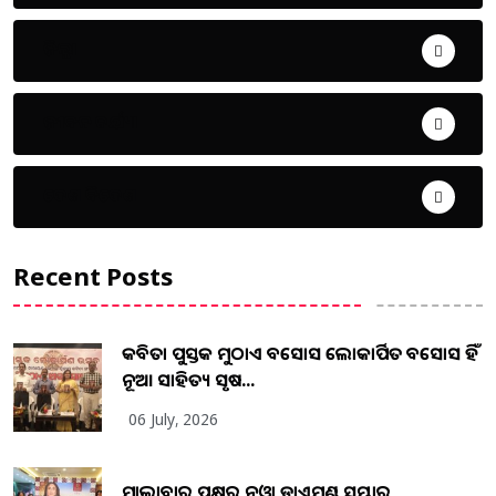
ଜିଲ୍ଲା
ଜୀବନ ଚର୍ଯ୍ୟା
ଦେଶ ବିଦେଶ
Recent Posts
କବିତା ପୁସ୍ତକ ମୁଠାଏ ଅବସୋସ ଲୋକାର୍ପିତ ଅବସୋସ ହିଁ
ନୂଆ ସାହିତ୍ୟ ସୃଷ...
06 July, 2026
ମାଲାବାର ପକ୍ଷରୁ ନୁଓ୍ବା ଡାଏମଣ୍ଡ ସମ୍ଭାର