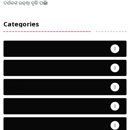
ଦର୍ଶକଙ୍କ ଉତ୍କଣ୍ଠା ବୃଦ୍ଧି ପାଇଛି।
Categories
Uncategorized
ଅପରାଧ
ଖେଳ
ଜିଲ୍ଲା
ଜୀବନ ଚର୍ଯ୍ୟା