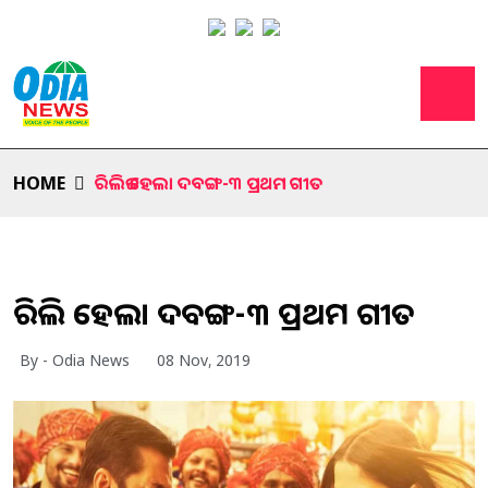
HOME
ରିଲିଜ ହେଲା ଦବଙ୍ଗ-୩ ପ୍ରଥମ ଗୀତ
ରିଲିଜ ହେଲା ଦବଙ୍ଗ-୩ ପ୍ରଥମ ଗୀତ
By - Odia News
08 Nov, 2019