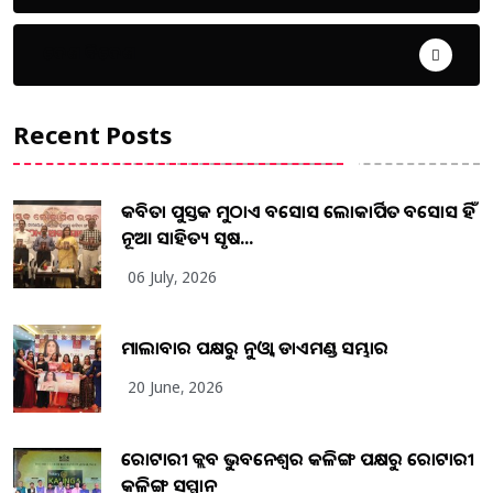
ଦେଶ ବିଦେଶ
Recent Posts
କବିତା ପୁସ୍ତକ ମୁଠାଏ ଅବସୋସ ଲୋକାର୍ପିତ ଅବସୋସ ହିଁ
ନୂଆ ସାହିତ୍ୟ ସୃଷ...
06 July, 2026
ମାଲାବାର ପକ୍ଷରୁ ନୁଓ୍ବା ଡାଏମଣ୍ଡ ସମ୍ଭାର
20 June, 2026
ରୋଟାରୀ କ୍ଲବ ଭୁବନେଶ୍ୱର କଳିଙ୍ଗ ପକ୍ଷରୁ ରୋଟାରୀ
କଳିଙ୍ଗ ସମ୍ମାନ