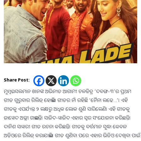
Share Post:
ମୁମ୍ବଇ : ସଲମାନ ଖାନଙ୍କ ଅଭିନୀତ ଆଗାମୀ ଚଳଚ୍ଚିତ୍ର ‘ଦବଙ୍ଗ-୩’ର ପ୍ରଥମ
ଗୀତ ଗୁରୁବାର ରିଲିଜ୍‍ ହୋଇଛି। ଗୀତର ନାଁ ରହିଛି ‘ନୈନା ଲଢେ…’। ଏହି
ଗୀତକୁ ଏପର୍ଯ୍ୟନ୍ତ ୨ ଲକ୍ଷରୁ ଅଧିକ ଲୋକ ଶୁଣି ସାରିଲେଣି। ଏହି ଗୀତକୁ
ଜାୱେଦ ଅଲ୍ଲୀ ଗାଇଛନ୍ତି। ସାଜିଦ-ୱାଜିଦ ଏହାର ସ୍ୱର ସଂଯୋଜନା କରିଛନ୍ତି।
ଦାନିଶ ସାୱରୀ ଗୀତ ରଚନା କରିଛନ୍ତି। ଗୀତକୁ ବର୍ତ୍ତମାନ ସୁଦ୍ଧା କେବଳ
ଅଡ଼ିଓରେ ରିଲିଜ୍‍ କରାଯାଇଛି। ଗୀତ ଶୁଣିବା ପରେ ଏହାର ଭିଡିଓ ଦେଖିବା ପାଇଁ