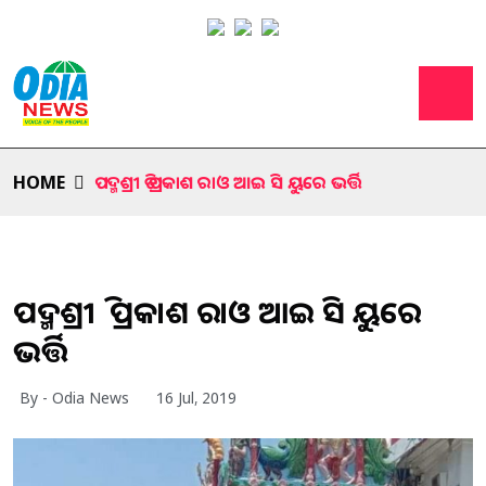
HOME
ପଦ୍ମଶ୍ରୀ ଡ଼ି ପ୍ରକାଶ ରାଓ ଆଇ ସି ୟୁରେ ଭର୍ତ୍ତି
ପଦ୍ମଶ୍ରୀ ଡ଼ି ପ୍ରକାଶ ରାଓ ଆଇ ସି ୟୁରେ
ଭର୍ତ୍ତି
By - Odia News
16 Jul, 2019