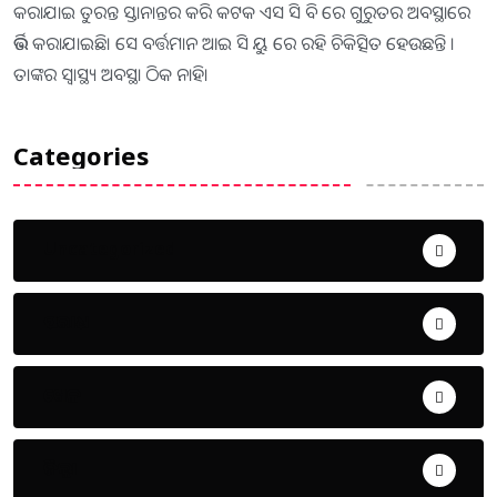
କରାଯାଇ ତୁରନ୍ତ ସ୍ତାନାନ୍ତର କରି କଟକ ଏସ ସି ବି ରେ ଗୁରୁତର ଅବସ୍ଥାରେ
ଭର୍ତ୍ତି କରାଯାଇଛି। ସେ ବର୍ତ୍ତମାନ ଆଇ ସି ୟୁ ରେ ରହି ଚିକିତ୍ସିତ ହେଉଛନ୍ତି ।
ତାଙ୍କର ସ୍ୱାସ୍ଥ୍ୟ ଅବସ୍ଥା ଠିକ ନାହି।
Categories
Uncategorized
ଅପରାଧ
ଖେଳ
ଜିଲ୍ଲା