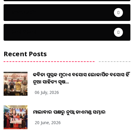
ଜୀବନ ଚର୍ଯ୍ୟା
ଦେଶ ବିଦେଶ
Recent Posts
କବିତା ପୁସ୍ତକ ମୁଠାଏ ଅବସୋସ ଲୋକାର୍ପିତ ଅବସୋସ ହିଁ
ନୂଆ ସାହିତ୍ୟ ସୃଷ...
06 July, 2026
ମାଲାବାର ପକ୍ଷରୁ ନୁଓ୍ବା ଡାଏମଣ୍ଡ ସମ୍ଭାର
20 June, 2026