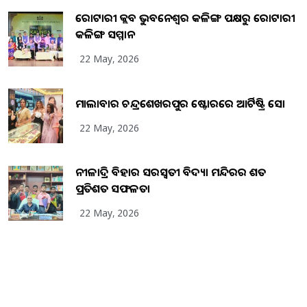
ରୋଟାରୀ କ୍ଲବ ଭୁବନେଶ୍ୱର କଳିଙ୍ଗ ପକ୍ଷରୁ ରୋଟାରୀ
କଳିଙ୍ଗ ସମ୍ମାନ
22 May, 2026
ମାଲାବାର ଚନ୍ଦ୍ରଶେଖରପୁର ଷ୍ଟୋରରେ ଆର୍ଟିଷ୍ଟ୍ରି ସୋ
22 May, 2026
ନୀଳାଦ୍ରି ବିହାର ସରସ୍ୱତୀ ବିଦ୍ୟା ମନ୍ଦିରର ଶତ
ପ୍ରତିଶତ ସଫଳତା
22 May, 2026
Copyright
2026
BrandingKaro.com
. All Rights Reserved.