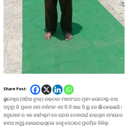
Share Post:
ଭୁବନେଶ୍ବର:(ଓଡ଼ିଆ ନ୍ୟୁଜ୍) ରକ୍ତଦାତା ମହାସଂଘର ମୁଖ୍ୟ ଉପଦେଷ୍ଟା ତଥା
ପଦ୍ମଶ୍ରୀ ଡି ପ୍ରକାଶ ରାଓ ବର୍ତ୍ତମାନ ଏସ ସି ବି ଆଇ ସି ୟୁ ରେ ଭର୍ତ୍ତି ହୋଇଛନ୍ତି ।
ଅନୁଗୋଳ ର ଏକ କାର୍ଯ୍ୟକ୍ରମ ରେ ଯୋଗ ଦେବାପାଇଁ ଯାଇଥିବା ସମୟରେ
ହଟାଥ ଅସୁସ୍ଥ ହୋଇଯାଇଥିଲେ। ତାଙ୍କୁ ସେଠାରେ ପ୍ରାରମ୍ଭିକ ଚିକିତ୍ସା