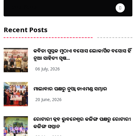
ଦେଶ ବିଦେଶ
Recent Posts
କବିତା ପୁସ୍ତକ ମୁଠାଏ ଅବସୋସ ଲୋକାର୍ପିତ ଅବସୋସ ହିଁ
ନୂଆ ସାହିତ୍ୟ ସୃଷ...
06 July, 2026
ମାଲାବାର ପକ୍ଷରୁ ନୁଓ୍ବା ଡାଏମଣ୍ଡ ସମ୍ଭାର
20 June, 2026
ରୋଟାରୀ କ୍ଲବ ଭୁବନେଶ୍ୱର କଳିଙ୍ଗ ପକ୍ଷରୁ ରୋଟାରୀ
କଳିଙ୍ଗ ସମ୍ମାନ