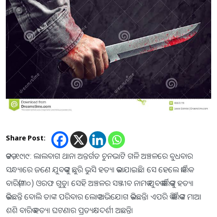
Share Post:
କଟକ ,୧୯ା୯: ଲାଲବାଗ ଥାନା ଅନ୍ତର୍ଗତ ଚୁନଭାଟି ଗଳି ଅଞ୍ଚଳରେ ବୁଧବାର
ସନ୍ଧ୍ୟାରେ ଜଣେ ଯୁବକଙ୍କୁ ଛୁରି ଭୁସି ହତ୍ୟା କରାଯାଇଛି। ସେ ହେଲେ କାର୍ତ୍ତିକ
ବାରିକ(୩୦) ଓରଫ ଗୁଡୁ। ସେହି ଅଞ୍ଚଳର ସଞ୍ଜୀବ ନାମକ ଯୁବକ କାର୍ତ୍ତିକଙ୍କୁ ହତ୍ୟା
କରିଛନ୍ତି ବୋଲି ତାଙ୍କ ପରିବାର ଲୋକ ଅଭିଯୋଗ କରିଛନ୍ତି। ଏପରି କି କାର୍ତ୍ତିକଙ୍କ ମାଆ
ଶଶି ବାରିକ ହତ୍ୟା ଘଟଣାର ପ୍ରତ୍ୟକ୍ଷଦର୍ଶୀ ଅଛନ୍ତି।