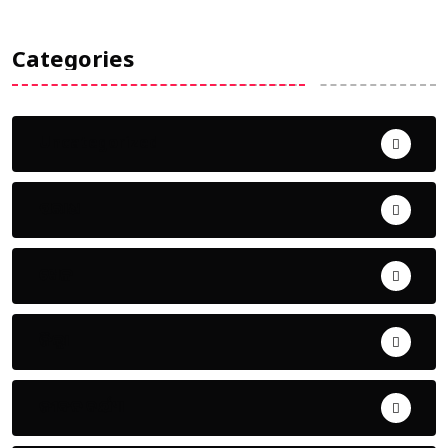
Categories
Uncategorized
ଅପରାଧ
ଖେଳ
ଜିଲ୍ଲା
ଜୀବନ ଚର୍ଯ୍ୟା