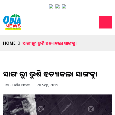
HOME
ସାଙ୍ଗ ଛୁରୀ ଭୁଶି ହତ୍ୟାକଲା ସାଙ୍ଗକୁ।
ସାଙ୍ଗ ଛୁରୀ ଭୁଶି ହତ୍ୟାକଲା ସାଙ୍ଗକୁ।
By - Odia News
20 Sep, 2019