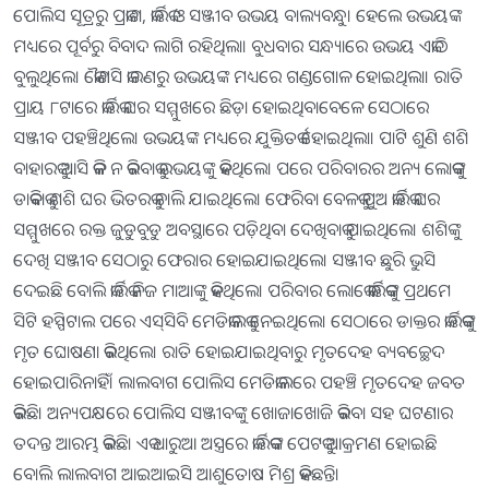
ପୋଲିସ ସୂତ୍ରରୁ ପ୍ରକାଶ, କାର୍ତ୍ତିକ ଓ ସଞ୍ଜୀବ ଉଭୟ ବାଲ୍ୟବନ୍ଧୁ। ହେଲେ ଉଭୟଙ୍କ
ମଧ୍ୟରେ ପୂର୍ବରୁ ବିବାଦ ଲାଗି ରହିଥିଲା। ବୁଧବାର ସନ୍ଧ୍ୟାରେ ଉଭୟ ଏକାଠି
ବୁଲୁଥିଲେ। କୌଣସି କାରଣରୁ ଉଭୟଙ୍କ ମଧ୍ୟରେ ଗଣ୍ଡଗୋଳ ହୋଇଥିଲା। ରାତି
ପ୍ରାୟ ୮ଟାରେ କାର୍ତ୍ତିକ ଘର ସମ୍ମୁଖରେ ଛିଡ଼ା ହୋଇଥିବାବେଳେ ସେଠାରେ
ସଞ୍ଜୀବ ପହଞ୍ଚିଥିଲେ। ଉଭୟଙ୍କ ମଧ୍ୟରେ ଯୁକ୍ତିତର୍କ ହୋଇଥିଲା। ପାଟି ଶୁଣି ଶଶି
ବାହାରକୁ ଆସି କଳି ନ କରିବାକୁ ଉଭୟଙ୍କୁ କହିଥିଲେ। ପରେ ପରିବାରର ଅନ୍ୟ ଲୋକଙ୍କୁ
ଡାକିବାକୁ ଶଶି ଘର ଭିତରକୁ ଚାଲି ଯାଇଥିଲେ। ଫେରିବା ବେଳକୁ ପୁଅ କାର୍ତ୍ତିକ ଘର
ସମ୍ମୁଖରେ ରକ୍ତ ଜୁଡୁବୁଡୁ ଅବସ୍ଥାରେ ପଡ଼ିଥିବା ଦେଖିବାକୁ ପାଇଥିଲେ। ଶଶିଙ୍କୁ
ଦେଖି ସଞ୍ଜୀବ ସେଠାରୁ ଫେରାର ହୋଇଯାଇଥିଲେ। ସଞ୍ଜୀବ ଛୁରି ଭୁସି
ଦେଇଛି ବୋଲି କାର୍ତ୍ତିକ ନିଜ ମାଆଙ୍କୁ କହିଥିଲେ। ପରିବାର ଲୋକେ କାର୍ତ୍ତିକଙ୍କୁ ପ୍ରଥମେ
ସିଟି ହସ୍ପିଟାଲ ପରେ ଏସ୍‌ସିବି ମେଡିକାଲକୁ ନେଇଥିଲେ। ସେଠାରେ ଡାକ୍ତର କାର୍ତ୍ତିକଙ୍କୁ
ମୃତ ଘୋଷଣା କରିଥିଲେ। ରାତି ହୋଇଯାଇଥିବାରୁ ମୃତଦେହ ବ୍ୟବଚ୍ଛେଦ
ହୋଇପାରିନାହିଁ। ଲାଲବାଗ ପୋଲିସ ମେଡିକାଲରେ ପହଞ୍ଚି ମୃତଦେହ ଜବତ
କରିଛି। ଅନ୍ୟପକ୍ଷରେ ପୋଲିସ ସଞ୍ଜୀବଙ୍କୁ ଖୋଜାଖୋଜି କରିବା ସହ ଘଟଣାର
ତଦନ୍ତ ଆରମ୍ଭ କରିଛି। ଏକ ଧାରୁଆ ଅସ୍ତ୍ରରେ କାର୍ତ୍ତିକଙ୍କ ପେଟକୁ ଆକ୍ରମଣ ହୋଇଛି
ବୋଲି ଲାଲବାଗ ଆଇଆଇସି ଆଶୁତୋଷ ମିଶ୍ର କହିଛନ୍ତି।